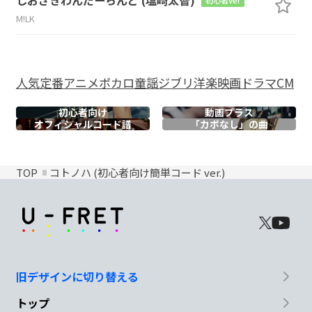
M!LK
人気
定番
アニメ
ボカロ
童謡
ジブリ
洋楽
映画
ドラマ
CM
初心者向け
動画プラス
オフィシャル
コード譜
「カポなし」の曲
TOP
コトノハ (初心者向け簡単コード ver.)
旧デザインに切り替える
トップ