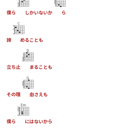
僕
ら
し
か
い
な
い
か
ら
C
諦
め
る
こ
と
も
D
立
ち
止
ま
る
こ
と
も
G
そ
の
理
由
さ
え
も
Em
僕
ら
に
は
な
い
か
ら