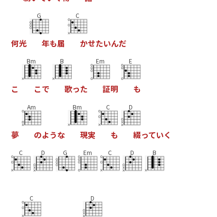
G
C
何
光
年
も
届
か
せ
た
い
ん
だ
Bm
B
Em
E
こ
こ
で
歌
っ
た
証
明
も
Am
Bm
C
D
夢
の
よ
う
な
現
実
も
綴
っ
て
い
く
C
D
G
Em
C
D
B
C
D