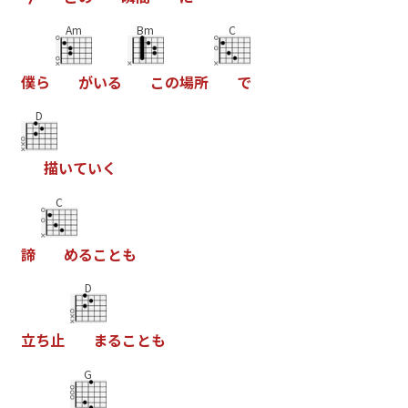
Am
Bm
C
僕
ら
が
い
る
こ
の
場
所
で
D
描
い
て
い
く
C
諦
め
る
こ
と
も
D
立
ち
止
ま
る
こ
と
も
G