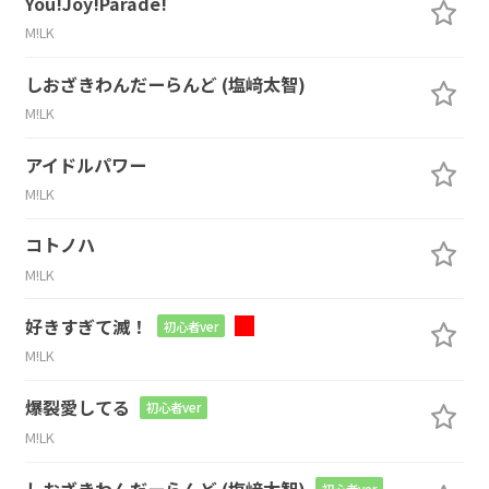
You!Joy!Parade!
M!LK
しおざきわんだーらんど (塩﨑太智)
M!LK
アイドルパワー
M!LK
コトノハ
M!LK
好きすぎて滅！
初心者ver
M!LK
爆裂愛してる
初心者ver
M!LK
しおざきわんだーらんど (塩﨑太智)
初心者ver