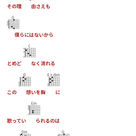
そ
の
理
由
さ
え
も
G
僕
ら
に
は
な
い
か
ら
C
と
め
ど
な
く
流
れ
る
D
E♭dim
こ
の
想
い
を
胸
に
Em
歌
っ
て
い
ら
れ
る
の
は
Dm
G