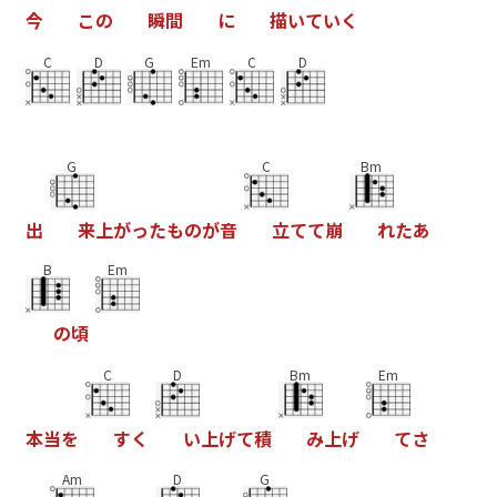
今
こ
の
瞬
間
に
描
い
て
い
く
C
D
G
Em
C
D
G
C
Bm
出
来
上
が
っ
た
も
の
が
音
立
て
て
崩
れ
た
あ
B
Em
の
頃
C
D
Bm
Em
本
当
を
す
く
い
上
げ
て
積
み
上
げ
て
さ
Am
D
G