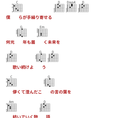
C
D
Dsus4
D
僕
ら
が
手
繰
り
寄
せ
る
G
Em
何
光
年
も
届
く
未
来
を
D
G
D
歌
い
続
け
よ
う
C
G
儚
く
て
澄
ん
だ
こ
の
言
の
葉
を
Am
D
紡
い
で
い
く
物
語