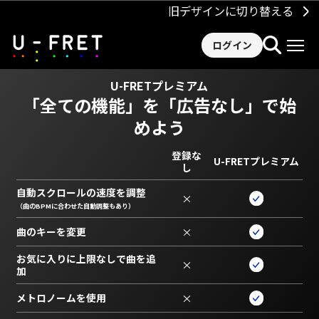
旧デザインに切り替える
ログイン
U-FRETプレミアム
「全ての機能」を
「広告なし」で始
めよう
登録な
U-FRETプレミアム
し
自動スクロールの速度を調整
×
（曲のBPMに合わせた自動調整もあり）
曲のキーを変更
×
お気に入りに上限なしで曲を追
×
加
メトロノームを使用
×