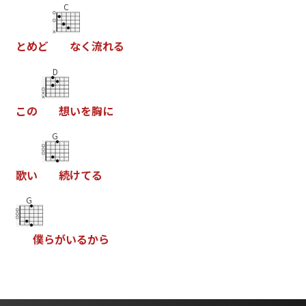
C
と
め
ど
な
く
流
れ
る
D
こ
の
想
い
を
胸
に
G
歌
い
続
け
て
る
G
僕
ら
が
い
る
か
ら