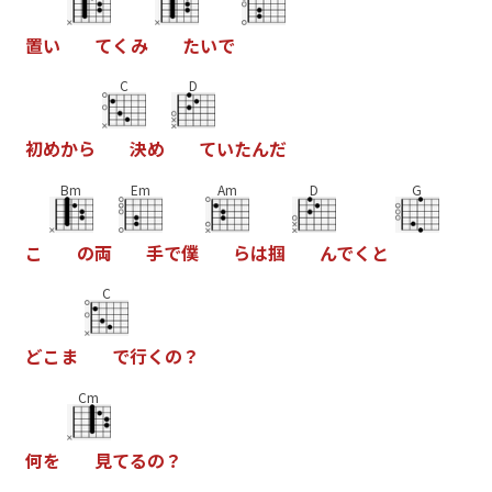
置
い
て
く
み
た
い
で
C
D
初
め
か
ら
決
め
て
い
た
ん
だ
Bm
Em
Am
D
G
こ
の
両
手
で
僕
ら
は
掴
ん
で
く
と
C
ど
こ
ま
で
行
く
の
？
Cm
何
を
見
て
る
の
？