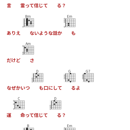
言
霊
っ
て
信
じ
て
る
？
Bm
Em
あ
り
え
な
い
よ
う
な
話
か
も
Am
だ
け
ど
さ
D
G
G7
な
ぜ
か
い
つ
も
口
に
し
て
る
よ
C
D
運
命
っ
て
信
じ
て
る
？
B
Em