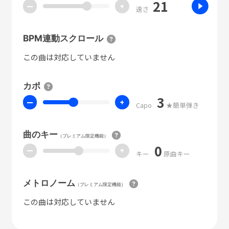
21
ー
+
速さ
BPM連動スクロール
この曲は対応していません
カポ
3
ー
+
Capo
★簡単弾き
曲のキー
（プレミアム限定機能）
0
ー
+
キー
原曲キー
メトロノーム
（プレミアム限定機能）
この曲は対応していません