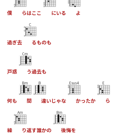
僕
ら
は
こ
こ
に
い
る
よ
C
過
ぎ
去
る
も
の
も
Cm
戸
惑
う
過
去
も
Bm
B
Esus4
E
何
も
間
違
い
じ
ゃ
な
か
っ
た
か
ら
Am
Bm
繰
り
返
す
誰
か
の
後
悔
を