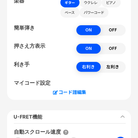
楽器
ギター
ウクレレ
ピアノ
ベース
パワーコード
簡単弾き
ON
OFF
押さえ方表示
ON
OFF
利き手
右利き
左利き
マイコード設定
コード譜編集
U-FRET機能
自動スクロール速度