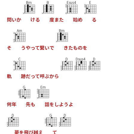
Bm
B
Esus4
E
問
い
か
け
る
度
ま
た
始
め
る
Am
Bm
そ
う
や
っ
て
繋
い
で
き
た
も
の
を
C
D
Dsus4
D
軌
跡
だ
っ
て
呼
ぶ
か
ら
G
Em
何
年
先
も
話
を
し
よ
う
よ
D
G
D
夢
を
飛
び
越
え
て