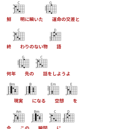
C
G
鮮
明
に
瞬
い
た
運
命
の
交
差
と
C
D
終
わ
り
の
な
い
物
語
G
C
何
年
先
の
話
を
し
よ
う
よ
Bm
B
Em
E
現
実
に
な
る
空
想
を
Am
Bm
C
D
今
こ
の
瞬
間
に