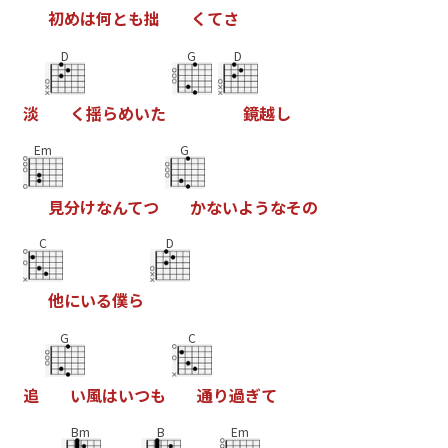
初
め
は
何
と
も
拙
く
て
さ
D
G
D
淡
く
揺
ら
め
い
た
鏡
越
し
Em
G
見
分
け
な
ん
て
つ
か
な
い
よ
う
な
そ
の
C
D
他
に
い
る
僕
ら
G
C
追
い
風
は
い
つ
も
通
り
過
ぎ
て
Bm
B
Em