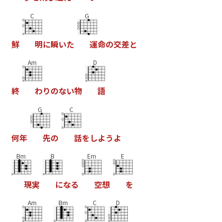
C
G
鮮
明
に
瞬
い
た
運
命
の
交
差
と
Am
D
終
わ
り
の
な
い
物
語
G
C
何
年
先
の
話
を
し
よ
う
よ
Bm
B
Em
E
現
実
に
な
る
空
想
を
Am
Bm
C
D