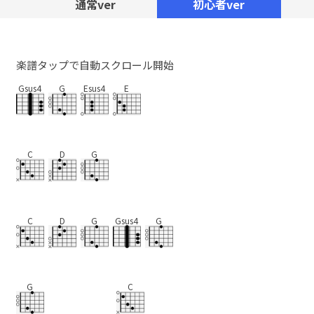
通常ver
初心者ver
楽譜タップで自動スクロール開始
Gsus4
G
Esus4
E
C
D
G
C
D
G
Gsus4
G
G
C