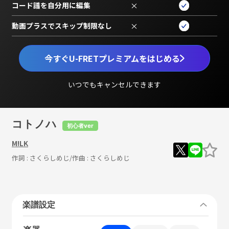
コード譜を自分用に編集
×
動画プラスでスキップ制限なし
×
今すぐU-FRETプレミアムをはじめる
いつでもキャンセルできます
コトノハ
初心者ver
M!LK
作詞 :
さくらしめじ
/作曲 :
さくらしめじ
楽譜設定