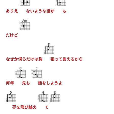
あ
り
え
な
い
よ
う
な
話
か
も
Am
だ
け
ど
D
な
ぜ
か
僕
ら
だ
け
は
胸
張
っ
て
言
え
る
か
ら
G
C
何
年
先
も
話
を
し
よ
う
よ
D
G
D
夢
を
飛
び
越
え
て