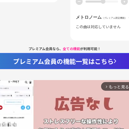
ー
+
メトロノーム
（プレミアム限定機能）
この曲は対応していません
プレミアム会員なら、
全ての機能
が利用可能！
プレミアム会員の機能一覧はこちら
もっと見る
arrow_forward_ios