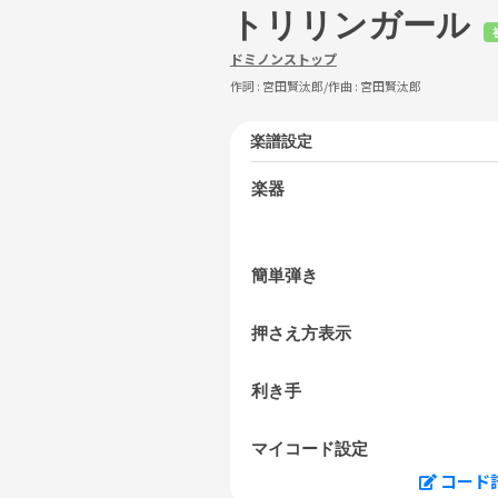
トリリンガール
ドミノンストップ
作詞 :
宮田賢汰郎
/作曲 :
宮田賢汰郎
楽譜設定
楽器
簡単弾き
押さえ方表示
利き手
マイコード設定
コード