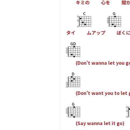
キ
ミ
の
心
を
聞
C
G
タ
イ
ム
ア
ッ
プ
ぼ
く
GD
(
D
o
n
'
t
w
a
n
n
a
l
e
t
y
o
u
g
D
(
D
o
n
'
t
w
a
n
t
y
o
u
t
o
l
e
t
G
(
S
a
y
w
a
n
n
a
l
e
t
i
t
g
o
)