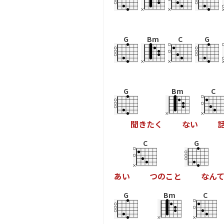
G
Bm
C
G
G
Bm
C
聞
き
た
く
な
い
C
G
あ
い
つ
の
こ
と
な
ん
G
Bm
C