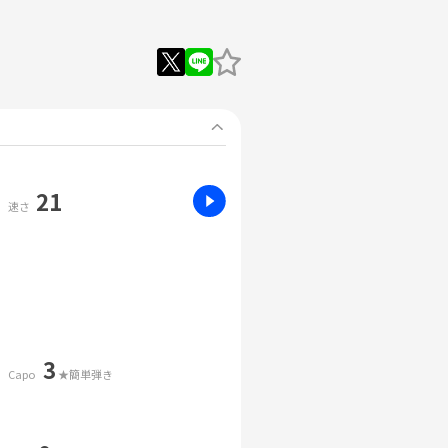
21
速さ
3
Capo
★簡単弾き