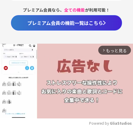
プレミアム会員なら、
全ての機能
が利用可能！
プレミアム会員の機能一覧はこちら
もっと見る
arrow_forward_ios
Powered by 
GliaStudios