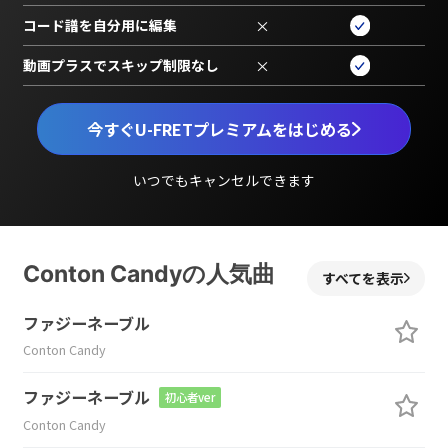
コード譜を自分用に編集
×
動画プラスでスキップ制限なし
×
今すぐU-FRETプレミアムをはじめる
いつでもキャンセルできます
Conton Candyの人気曲
すべてを表示
ファジーネーブル
Conton Candy
ファジーネーブル
初心者ver
Conton Candy