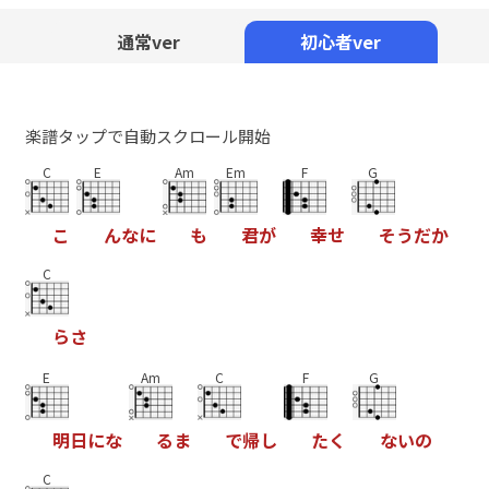
Mute
通常ver
初心者ver
楽譜タップで自動スクロール開始
C
E
Am
Em
F
G
こ
ん
な
に
も
君
が
幸
せ
そ
う
だ
か
C
ら
さ
E
Am
C
F
G
明
日
に
な
る
ま
で
帰
し
た
く
な
い
の
C