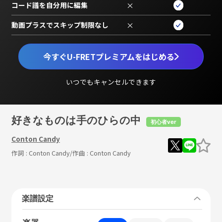
コード譜を自分用に編集
×
動画プラスでスキップ制限なし
×
今すぐU-FRETプレミアムをはじめる
いつでもキャンセルできます
好きなものは手のひらの中
初心者ver
Conton Candy
作詞 :
Conton Candy
/作曲 :
Conton Candy
楽譜設定