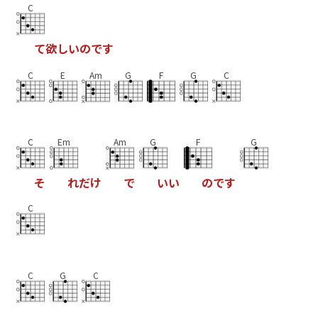
C
て
欲
し
い
の
で
す
C
E
Am
G
F
G
C
C
Em
Am
G
F
G
そ
れ
だ
け
で
い
い
の
で
す
C
C
G
C