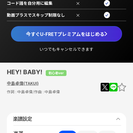
コード譜を自分用に編集
×
動画プラスでスキップ制限なし
×
今すぐU-FRETプレミアムをはじめる
いつでもキャンセルできます
HEY! BABY!
初心者ver
中島卓偉(TAKUI)
作詞 :
中島卓偉
/作曲 :
中島卓偉
楽譜設定