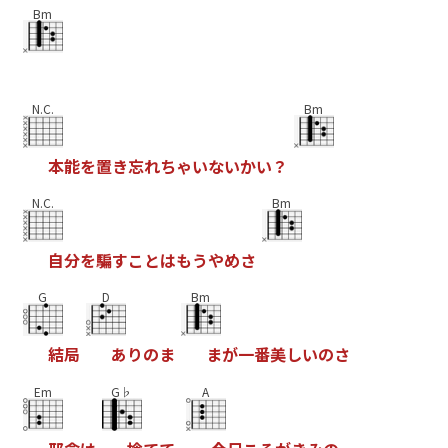
Bm
N.C.
Bm
本
能
を
置
き
忘
れ
ち
ゃ
い
な
い
か
い
？
N.C.
Bm
自
分
を
騙
す
こ
と
は
も
う
や
め
さ
G
D
Bm
結
局
あ
り
の
ま
ま
が
一
番
美
し
い
の
さ
Em
G♭
A