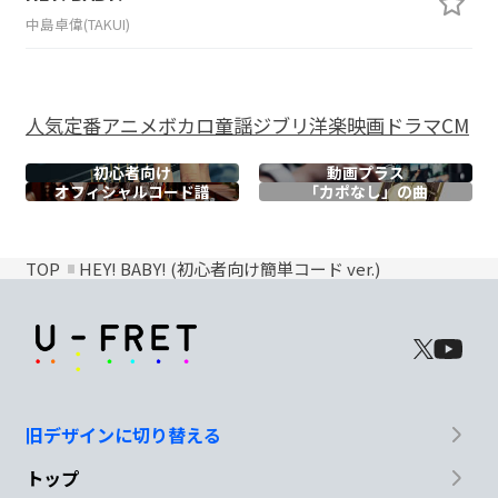
中島卓偉(TAKUI)
人気
定番
アニメ
ボカロ
童謡
ジブリ
洋楽
映画
ドラマ
CM
初心者向け
動画プラス
オフィシャル
コード譜
「カポなし」の曲
TOP
HEY! BABY! (初心者向け簡単コード ver.)
旧デザインに切り替える
トップ