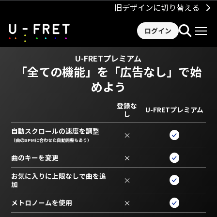
旧デザインに切り替える
ログイン
U-FRETプレミアム
「全ての機能」を
「広告なし」で始
めよう
登録な
U-FRETプレミアム
し
自動スクロールの速度を調整
×
（曲のBPMに合わせた自動調整もあり）
曲のキーを変更
×
お気に入りに上限なしで曲を追
×
加
メトロノームを使用
×