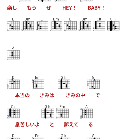
楽
し
も
う
ぜ
H
E
Y
！
B
A
B
Y
！
E
Bm
E
Bm
E
Bm
C#
G♭
A
D
Em
G♭
G
本
当
の
き
み
は
き
み
の
中
で
C#
G♭
Em
A
息
苦
し
い
よ
と
訴
え
て
る
D
Em
G♭
G