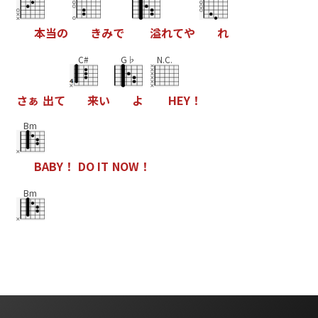
本
当
の
き
み
で
溢
れ
て
や
れ
C#
G♭
N.C.
さ
ぁ
出
て
来
い
よ
H
E
Y
！
Bm
B
A
B
Y
！
D
O
I
T
N
O
W
！
Bm