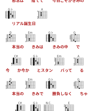
邪
念
は
捨
て
て
今
日
こ
そ
が
き
み
の
G♭
A
リ
ア
ル
誕
生
日
D
Em
G♭
G
本
当
の
き
み
は
き
み
の
中
で
C#
G♭
Em
A
今
か
今
か
と
ス
タ
ン
バ
っ
て
る
D
Em
G♭
G
本
当
の
き
み
で
勝
負
し
な
く
ち
ゃ
C#
G♭
N.C.
E