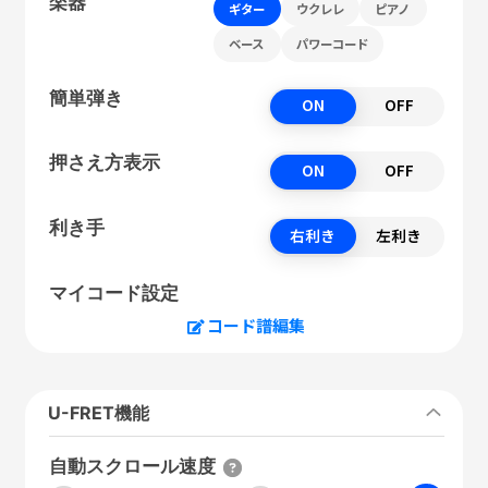
楽器
ギター
ウクレレ
ピアノ
ベース
パワーコード
簡単弾き
ON
OFF
押さえ方表示
ON
OFF
利き手
右利き
左利き
マイコード設定
コード譜編集
U-FRET機能
自動スクロール速度