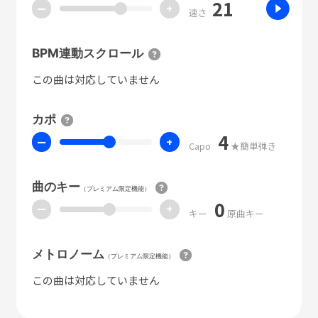
21
ー
+
速さ
BPM連動スクロール
この曲は対応していません
カポ
4
ー
+
Capo
★簡単弾き
曲のキー
（プレミアム限定機能）
0
ー
+
キー
原曲キー
メトロノーム
（プレミアム限定機能）
この曲は対応していません