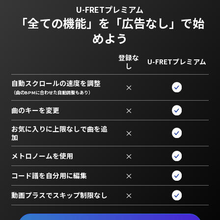
U-FRETプレミアム
「全ての機能」を
「広告なし」で始
めよう
登録な
U-FRETプレミアム
し
自動スクロールの速度を調整
×
（曲のBPMに合わせた自動調整もあり）
曲のキーを変更
×
お気に入りに上限なしで曲を追
×
加
メトロノームを使用
×
コード譜を自分用に編集
×
動画プラスでスキップ制限なし
×