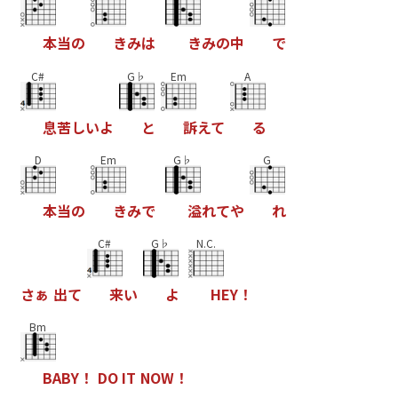
本
当
の
き
み
は
き
み
の
中
で
C#
G♭
Em
A
息
苦
し
い
よ
と
訴
え
て
る
D
Em
G♭
G
本
当
の
き
み
で
溢
れ
て
や
れ
C#
G♭
N.C.
さ
ぁ
出
て
来
い
よ
H
E
Y
！
Bm
B
A
B
Y
！
D
O
I
T
N
O
W
！