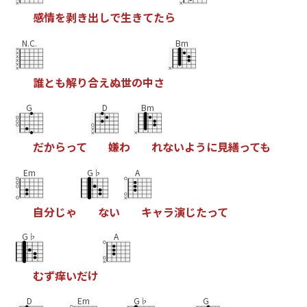
感
情
を
剥
き
出
し
で
生
き
て
た
ら
N.C.
Bm
誰
と
も
解
り
合
え
ぬ
世
の
中
さ
G
D
Bm
だ
か
ら
っ
て
嫌
わ
れ
な
い
よ
う
に
見
繕
っ
て
も
Em
G♭
A
自
分
じ
ゃ
な
い
キ
ャ
ラ
演
じ
た
っ
て
G♭
A
む
ず
痒
い
だ
け
D
Em
G♭
G