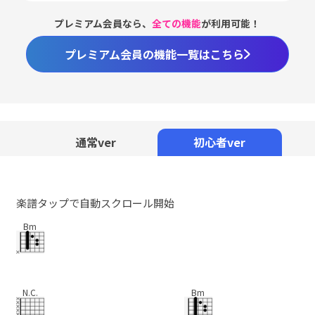
プレミアム会員なら、
全ての機能
が利用可能！
プレミアム会員の機能一覧はこちら
Loaded
:
100.00%
/
Unmute
通常ver
初心者ver
楽譜タップで自動スクロール開始
Bm
N.C.
Bm