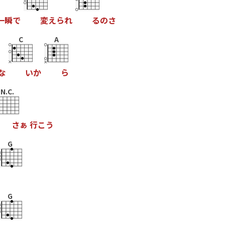
一
瞬
で
変
え
ら
れ
る
の
さ
C
A
な
い
か
ら
N.C.
さ
ぁ
行
こ
う
G
G