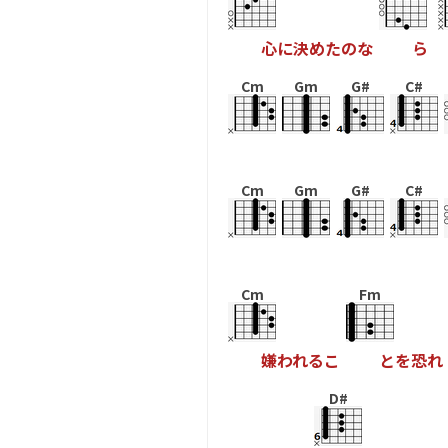
心
に
決
め
た
の
な
ら
Cm
Gm
G#
C#
Cm
Gm
G#
C#
Cm
Fm
嫌
わ
れ
る
こ
と
を
恐
れ
D#