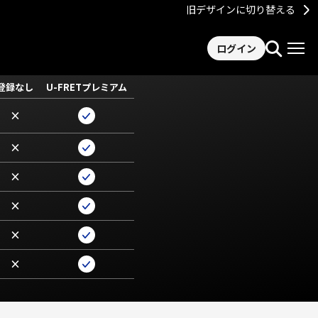
旧デザインに切り替える
ログイン
登録なし
U-FRETプレミアム
×
×
×
×
×
×