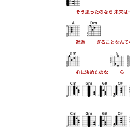
そ
う
思
っ
た
の
な
ら
未
来
は
A
Dm
遅
過
ぎ
る
こ
と
な
ん
て
Dm
G
心
に
決
め
た
の
な
ら
Cm
Gm
G#
C#
Cm
Gm
G#
C#