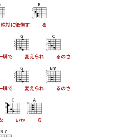
m
E
絶
対
に
後
悔
す
る
G
C
一
瞬
で
変
え
ら
れ
る
の
さ
G
Em
一
瞬
で
変
え
ら
れ
る
の
さ
C
A
な
い
か
ら
N.C.