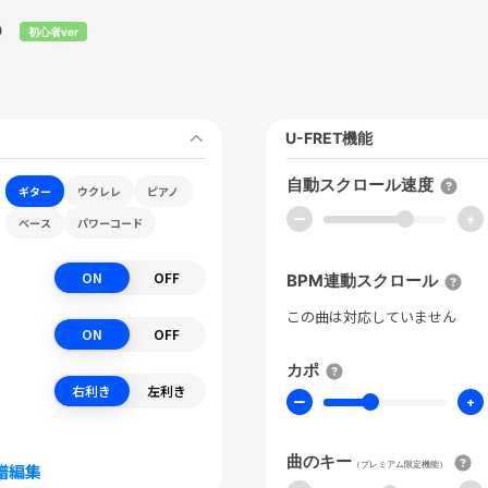
ら
初心者ver
U-FRET機能
自動スクロール速度
ギター
ウクレレ
ピアノ
ー
+
ベース
パワーコード
ON
OFF
BPM連動スクロール
この曲は対応していません
ON
OFF
カポ
右利き
左利き
ー
+
曲のキー
（プレミアム限定機能）
譜編集