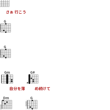
さ
ぁ
行
こ
う
G
G
Gm
G#
自
分
を
薄
め
続
け
て
Dm
G