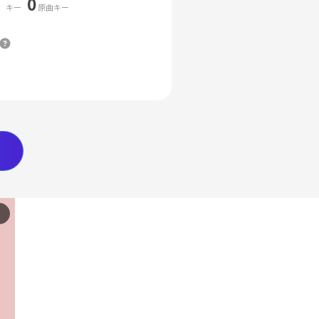
0
キー
原曲キー