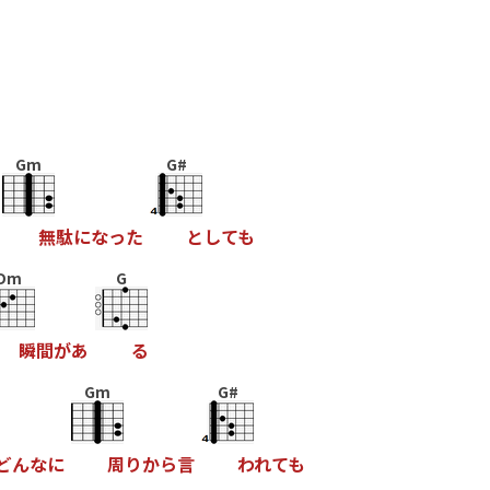
Gm
G#
無
駄
に
な
っ
た
と
し
て
も
Dm
G
瞬
間
が
あ
る
Gm
G#
ど
ん
な
に
周
り
か
ら
言
わ
れ
て
も