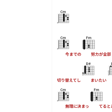
Cm
Cm
Fm
今
ま
で
の
努
力
が
全
部
D#
切
り
替
え
て
し
ま
い
た
い
Cm
Fm
無
理
に
決
ま
っ
て
る
と