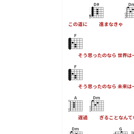
D#
D
こ
の
道
に
進
ま
な
き
ゃ
F
そ
う
思
っ
た
の
な
ら
世
界
は
F
そ
う
思
っ
た
の
な
ら
未
来
は
A
Dm
遅
過
ぎ
る
こ
と
な
ん
て
Dm
G