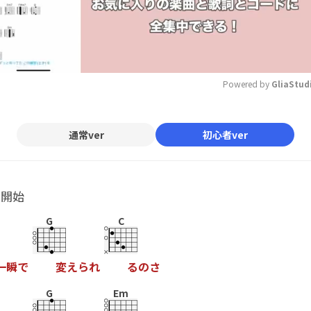
Powered by 
GliaStud
Mute
通常ver
初心者ver
ル開始
G
C
一
瞬
で
変
え
ら
れ
る
の
さ
G
Em