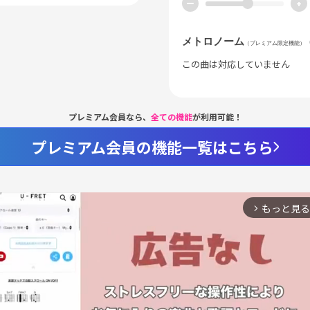
ー
+
メトロノーム
（プレミアム限定機能）
この曲は対応していません
プレミアム会員なら、
全ての機能
が利用可能！
プレミアム会員の機能一覧はこちら
もっと見る
arrow_forward_ios