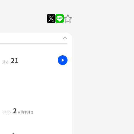
21
速さ
2
Capo
★簡単弾き