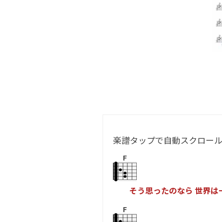
楽譜タップで自動スクロー
F
そ
う
思
っ
た
の
な
ら
世
界
は
F