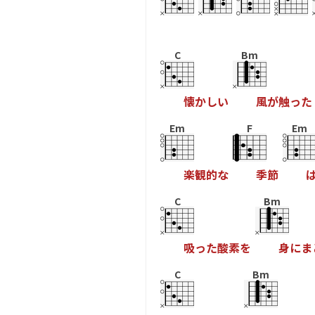
C
Bm
懐
か
し
い
風
が
触
っ
た
Em
F
Em
楽
観
的
な
季
節
C
Bm
吸
っ
た
酸
素
を
身
に
ま
C
Bm