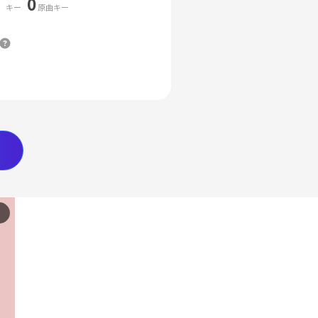
0
キー
原曲キー