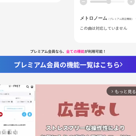
ー
+
メトロノーム
（プレミアム限定機能）
この曲は対応していません
プレミアム会員なら、
全ての機能
が利用可能！
プレミアム会員の機能一覧はこちら
もっと見る
arrow_forward_ios