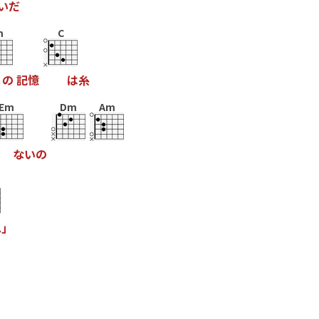
い
だ
m
C
の
記
憶
は
糸
Em
Dm
Am
な
い
の
ね
」
」