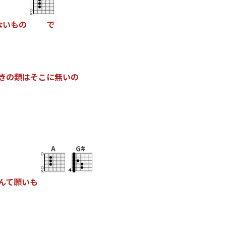
な
い
も
の
で
き
の
類
は
そ
こ
に
無
い
の
A
G#
ん
て
願
い
も