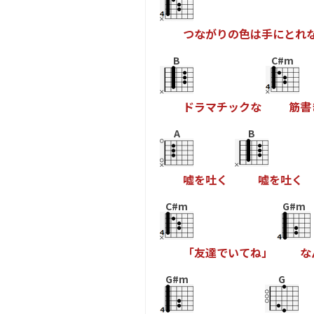
つ
な
が
り
の
色
は
手
に
と
れ
B
C#m
ド
ラ
マ
チ
ッ
ク
な
筋
書
A
B
嘘
を
吐
く
嘘
を
吐
く
C#m
G#m
「
友
達
で
い
て
ね
」
な
G#m
G