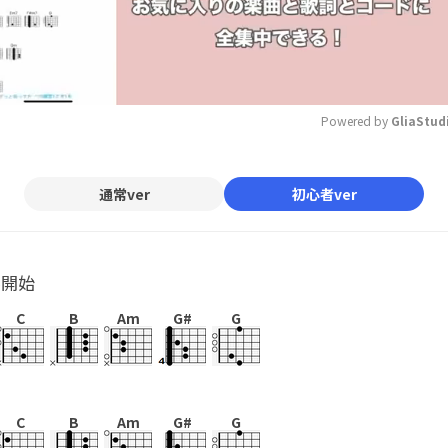
Powered by 
GliaStud
Mute
通常ver
初心者ver
ル開始
C
B
Am
G#
G
C
B
Am
G#
G