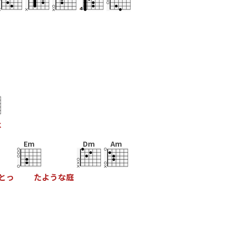
は
Em
Dm
Am
と
っ
た
よ
う
な
庭