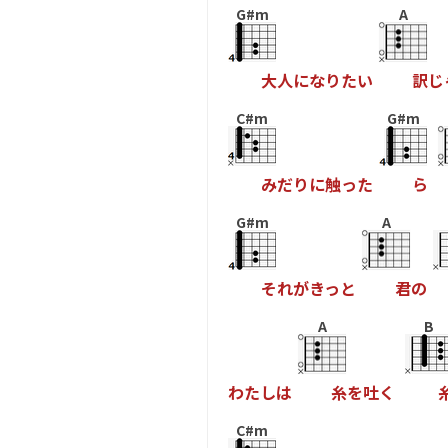
G#m
A
大
人
に
な
り
た
い
訳
じ
C#m
G#m
み
だ
り
に
触
っ
た
ら
G#m
A
そ
れ
が
き
っ
と
君
の
A
B
わ
た
し
は
糸
を
吐
く
C#m