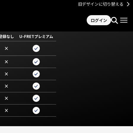
旧デザインに切り替える
ログイン
登録なし
U-FRETプレミアム
×
×
×
×
×
×