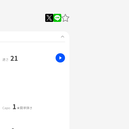
21
速さ
1
Capo
★簡単弾き