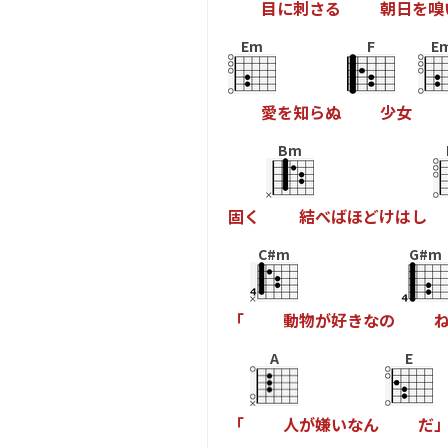
目
に
刺
さ
る
朝
日
を
嗅
Em
F
E
愛
を
知
ら
ぬ
少
女
Bm
固
く
結
べ
ば
ほ
ど
け
は
し
C#m
G#m
「
動
物
が
好
き
な
の
A
E
「
人
が
嫌
い
な
ん
だ