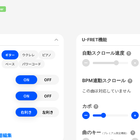
er
U-FRET機能
自動スクロール速度
ギター
ウクレレ
ピアノ
ー
+
ベース
パワーコード
ON
OFF
BPM連動スクロール
この曲は対応していません
ON
OFF
カポ
右利き
左利き
ー
+
曲のキー
（プレミアム限定機能）
譜編集