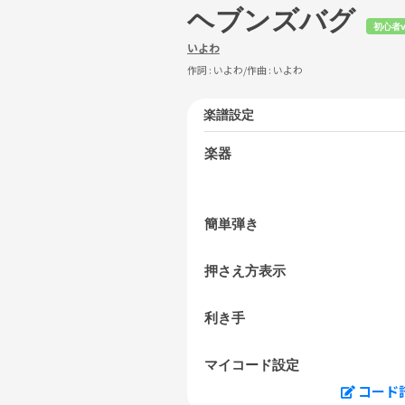
ヘブンズバグ
初心者v
いよわ
作詞 :
いよわ
/作曲 :
いよわ
楽譜設定
楽器
簡単弾き
押さえ方表示
利き手
マイコード設定
コード