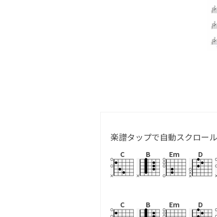
楽譜タップで自動スクロー
C
B
Em
D
C
B
Em
D