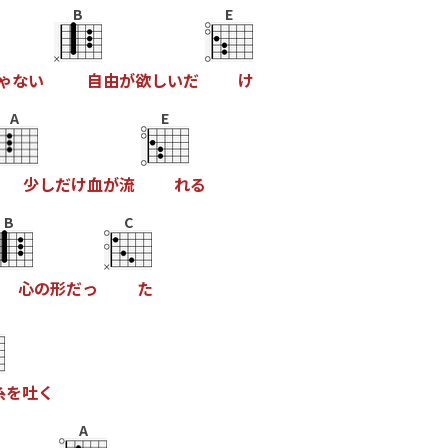
B
E
ゃ
な
い
自
由
が
欲
し
い
だ
け
A
E
少
し
だ
け
血
が
流
れ
る
B
C
心
の
形
だ
っ
た
糸
を
吐
く
A