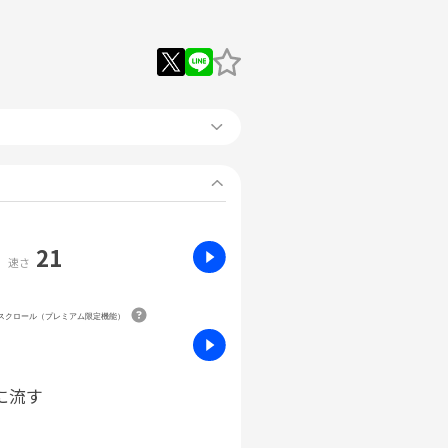
21
速さ
動スクロール（プレミアム限定機能）
に流す