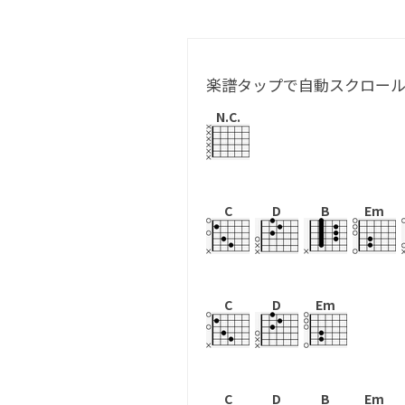
楽譜タップで自動スクロー
N.C.
C
D
B
Em
C
D
Em
C
D
B
Em