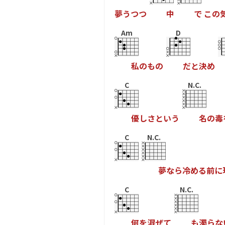
夢
う
つ
つ
中
で
こ
の
Am
D
私
の
も
の
だ
と
決
め
C
N.C.
優
し
さ
と
い
う
名
の
毒
C
N.C.
夢
な
ら
冷
め
る
前
に
C
N.C.
何
を
混
ぜ
て
も
濁
ら
な