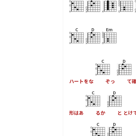
C
D
Em
C
D
ハ
ー
ト
を
な
ぞ
っ
て
C
D
形
は
あ
る
か
と
と
け
C
D