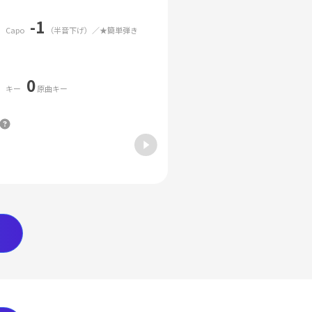
-1
Capo
（半音下げ）／★簡単弾き
0
キー
原曲キー