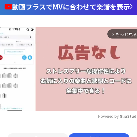
動画プラスでMVに合わせて楽譜を表示
もっと見る
arrow_forward_ios
Powered by 
GliaStud
Mute