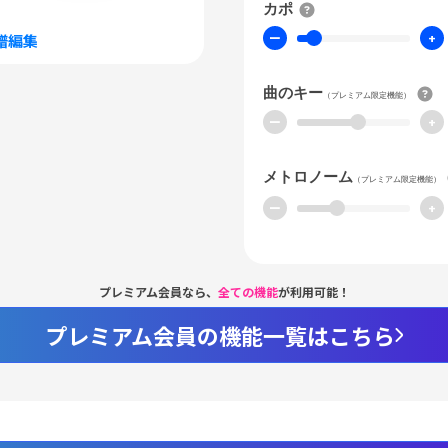
カポ
ー
+
譜編集
曲のキー
（プレミアム限定機能）
ー
+
メトロノーム
（プレミアム限定機能）
ー
+
プレミアム会員なら、
全ての機能
が利用可能！
プレミアム会員の機能一覧はこちら