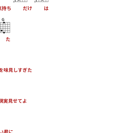
気
持
ち
だ
け
は
G
た
を
味
見
し
す
ぎ
た
現
実
見
せ
て
よ
い
君
に