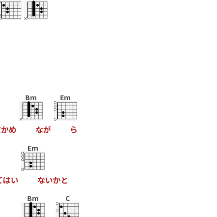
Bm
Em
確
か
め
な
が
ら
Em
て
は
い
な
い
か
と
Bm
C