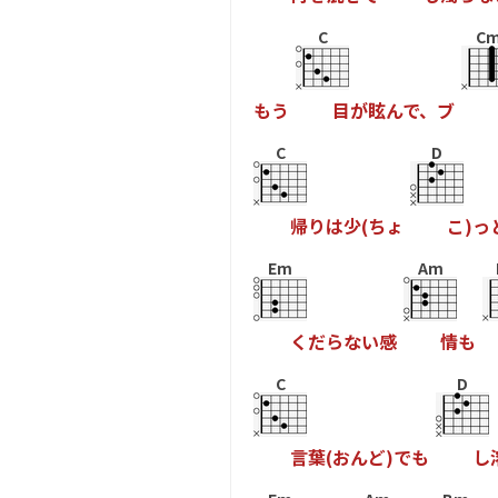
C
C
も
う
目
が
眩
ん
で
、
ブ
C
D
帰
り
は
少
(
ち
ょ
こ
)
っ
Em
Am
く
だ
ら
な
い
感
情
も
C
D
言
葉
(
お
ん
ど
)
で
も
し