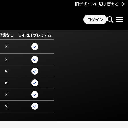
旧デザインに切り替える
ログイン
登録なし
U-FRETプレミアム
×
×
×
×
×
×