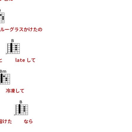
m
ル
ー
グ
ラ
ス
か
け
た
の
B
と
l
a
t
e
し
て
Bm
冷
凍
し
て
B
溶
け
た
な
ら