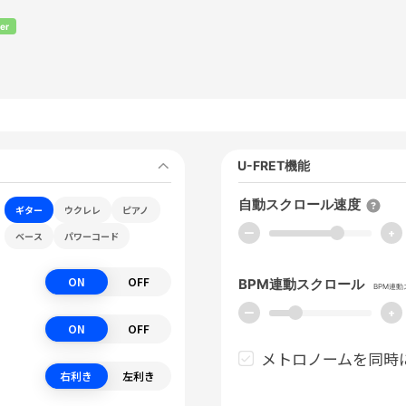
er
U-FRET機能
自動スクロール速度
ギター
ウクレレ
ピアノ
ー
+
ベース
パワーコード
ON
OFF
BPM連動スクロール
BPM連
ー
+
ON
OFF
メトロノームを同時
右利き
左利き