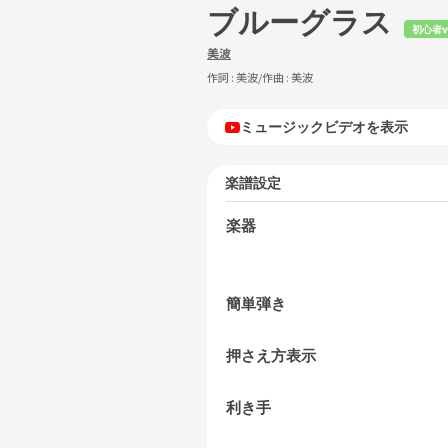
ブルーグラス
初心者v
美波
作詞 :
美波
/作曲 :
美波
ミュージックビデオを表示
楽譜設定
楽器
簡単弾き
押さえ方表示
利き手