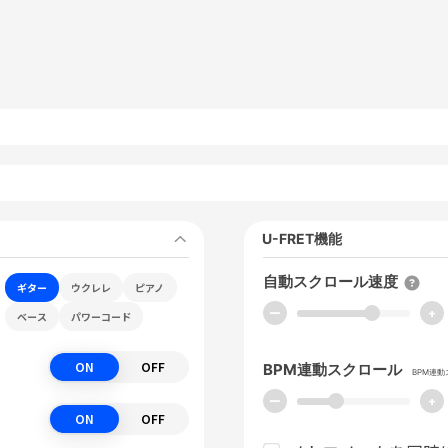
U-FRET機能
自動スクロール速度
ギター
ウクレレ
ピアノ
ー
+
ベース
パワーコード
ON
OFF
BPM連動スクロール
BPM連
ー
+
ON
OFF