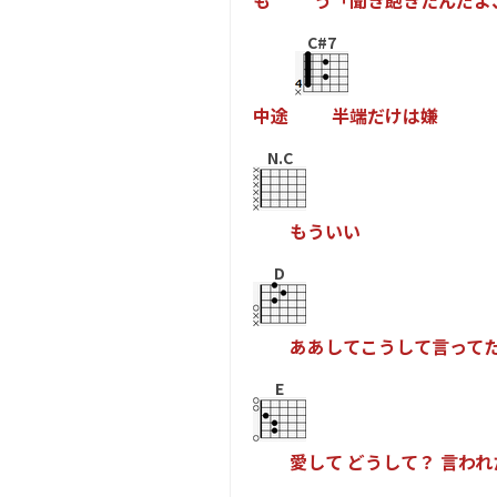
も
う
「
聞
き
飽
き
た
ん
だ
よ
C#7
中
途
半
端
だ
け
は
嫌
N.C
も
う
い
い
D
あ
あ
し
て
こ
う
し
て
言
っ
て
E
愛
し
て
ど
う
し
て
？
言
わ
れ