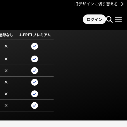
旧デザインに切り替える
ログイン
登録なし
U-FRETプレミアム
×
×
×
×
×
×