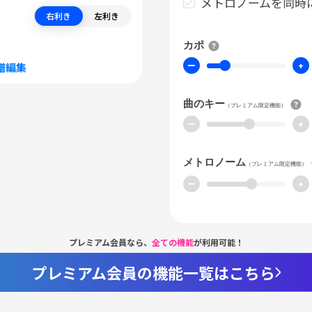
メトロノームを同時
右利き
左利き
カポ
ー
+
譜編集
曲のキー
（プレミアム限定機能）
ー
+
メトロノーム
（プレミアム限定機能）
ー
+
プレミアム会員なら、
全ての機能
が利用可能！
プレミアム会員の機能一覧はこちら