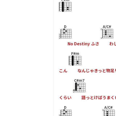
D
A/C#
N
o
D
e
s
t
i
n
y
ふ
さ
わ
F#m
こ
ん
な
ん
じ
ゃ
き
っ
と
物
足
C#m7
く
ら
い
語
っ
と
け
ば
う
ま
く
D
A/C#