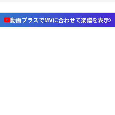
動画プラスでMVに合わせて楽譜を表示
Loaded
:
100.00%
/
nmute