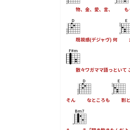
物
、
金
、
愛
、
言
、
も
D
E
既
視
感
(
デ
ジ
ャ
ヴ
)
何
F#m
散
々
ワ
ガ
マ
マ
語
っ
と
い
て
D
E
そ
ん
な
と
こ
ろ
も
割
Bm7