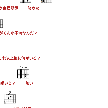
う
自
己
顕
示
飽
き
た
が
そ
ん
な
不
満
な
ん
だ
？
こ
れ
以
上
他
に
何
が
い
る
？
F#m
と
嫌
い
じ
ゃ
無
い
D