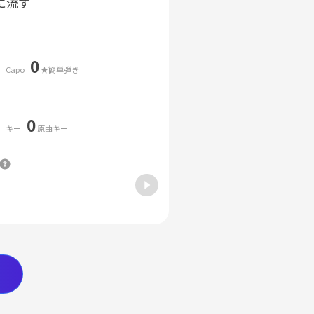
に流す
0
Capo
★簡単弾き
0
キー
原曲キー