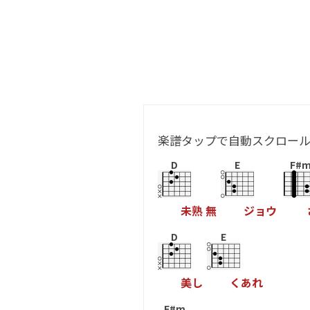
楽譜タップで自動スクロー
D
E
F#
未
熟
無
ジ
ョ
ウ
D
E
美
し
く
あ
れ
F#m