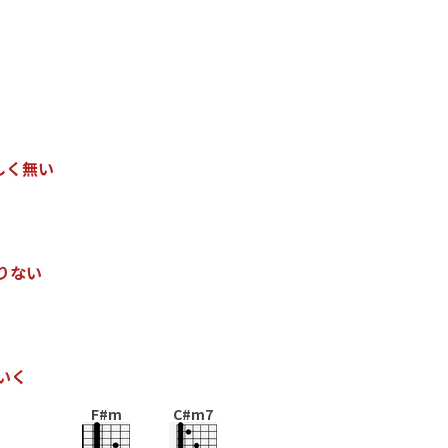
し
く
無
い
り
な
い
い
く
F#m
C#m7