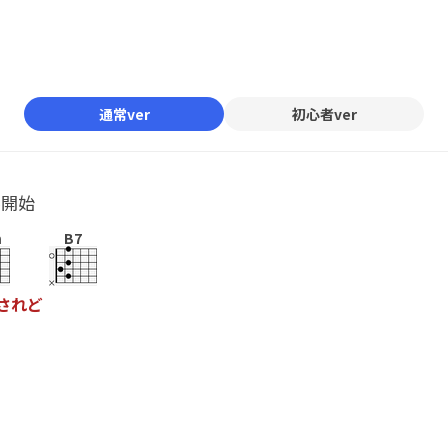
通常ver
初心者ver
ル開始
m
B7
さ
れ
ど