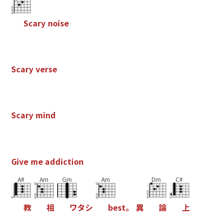
S
c
a
r
y
n
o
i
s
e
S
c
a
r
y
v
e
r
s
e
S
c
a
r
y
m
i
n
d
G
i
v
e
m
e
a
d
d
i
c
t
i
o
n
A#
Am
Gm
Am
Dm
C#
教
祖
ワ
タ
シ
b
e
s
t
。
異
論
上