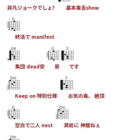
非
凡
ジ
ョ
ー
ク
で
し
ょ
?
基
本
毒
舌
s
h
o
w
G
終
活
で
m
a
n
i
f
e
s
t
G#
G
F
集
団
d
e
a
d
安
易
で
す
Dm
F
K
e
e
p
o
n
特
別
仕
様
お
気
の
毒
、
絶
頂
G
Dm
空
白
で
二
人
n
e
s
t
其
処
に
神
居
ね
ぇ
Dm