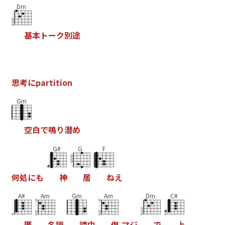
Dm
基
本
ト
ー
ク
別
途
思
考
に
p
a
r
t
i
t
i
o
n
Gm
空
白
で
鳴
り
潜
め
G#
G
F
何
処
に
も
神
居
ね
え
A#
Am
Gm
Am
Dm
C#
匿
名
誹
謗
中
傷
マ
ジ
で
上