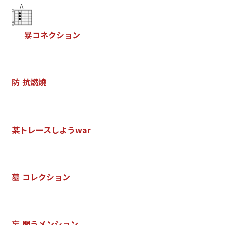
A
暴
コ
ネ
ク
シ
ョ
ン
防
抗
燃
燒
某
ト
レ
ー
ス
し
よ
う
w
a
r
墓
コ
レ
ク
シ
ョ
ン
忘
問
う
メ
ン
シ
ョ
ン