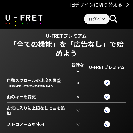
旧デザインに切り替える
ログイン
U-FRETプレミアム
「全ての機能」を
「広告なし」で始
めよう
登録な
U-FRETプレミアム
し
自動スクロールの速度を調整
×
（曲のBPMに合わせた自動調整もあり）
曲のキーを変更
×
お気に入りに上限なしで曲を追
×
加
メトロノームを使用
×