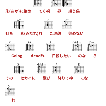
朱
(
あ
か
)
に
染
め
て
く
視
界
纏
う
偽
Gm
A
Dm
打
ち
紊
(
み
だ
れ
)
れ
た
理
想
咎
め
な
い
C
A#
A
C#dim
Dm
G
o
i
n
g
d
e
a
d
昨
日
殺
し
た
い
の
な
ら
Gm
G#dim
A
E
そ
の
セ
カ
イ
に
飛
び
降
り
て
神
に
な
Dm
れ