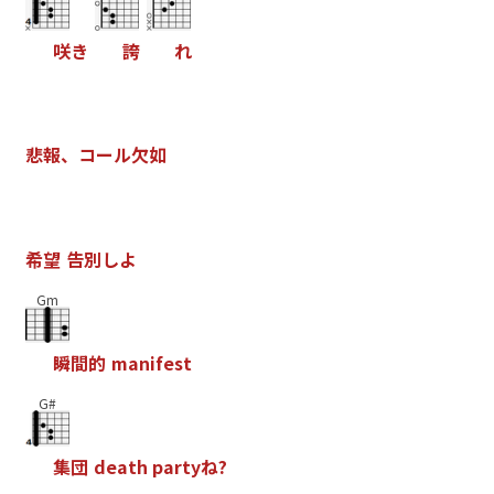
咲
き
誇
れ
悲
報
、
コ
ー
ル
欠
如
希
望
告
別
し
よ
Gm
瞬
間
的
m
a
n
i
f
e
s
t
G#
集
団
d
e
a
t
h
p
a
r
t
y
ね
?