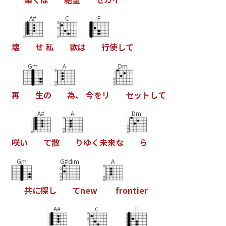
A#
C
F
壊
せ
私
欲
は
行
使
し
て
Gm
A
Dm
再
生
の
為
、
今
を
リ
セ
ッ
ト
し
て
A#
A
Dm
咲
い
て
散
り
ゆ
く
未
来
な
ら
Gm
G#dim
A
共
に
探
し
て
n
e
w
f
r
o
n
t
i
e
r
A#
C
F