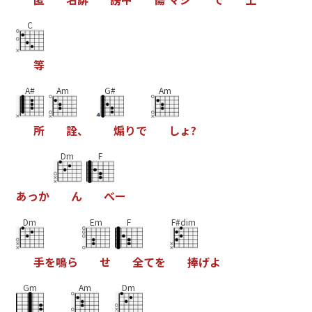
C
等
A#
Am
G#
Am
所
詮
、
煽
り
で
し
ょ
?
Dm
F
あ
っ
か
ん
べ
ー
Dm
Em
F
F#dim
手
を
鳴
ら
せ
全
て
を
捧
げ
よ
Gm
Am
Dm