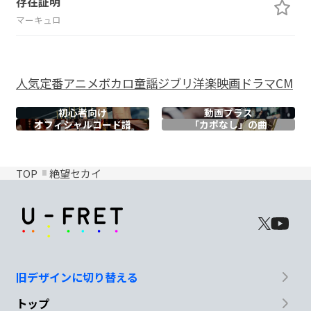
存在証明
マーキュロ
人気
定番
アニメ
ボカロ
童謡
ジブリ
洋楽
映画
ドラマ
CM
初心者向け
動画プラス
オフィシャル
コード譜
「カポなし」の曲
TOP
絶望セカイ
旧デザインに切り替える
トップ