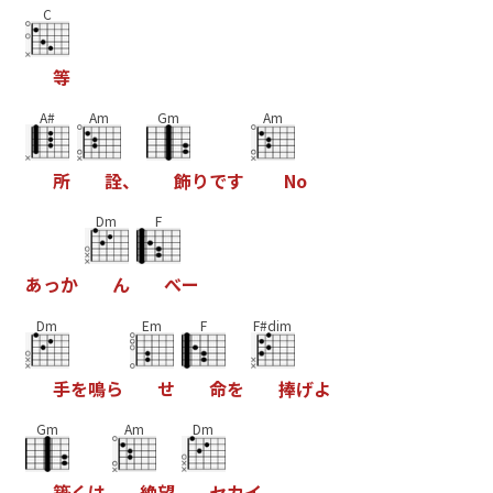
C
等
A#
Am
Gm
Am
所
詮
、
飾
り
で
す
N
o
Dm
F
あ
っ
か
ん
べ
ー
Dm
Em
F
F#dim
手
を
鳴
ら
せ
命
を
捧
げ
よ
Gm
Am
Dm
築
く
は
絶
望
セ
カ
イ