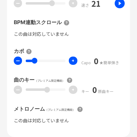
21
ー
+
速さ
BPM連動スクロール
この曲は対応していません
カポ
0
ー
+
Capo
★簡単弾き
曲のキー
（プレミアム限定機能）
0
ー
+
キー
原曲キー
メトロノーム
（プレミアム限定機能）
この曲は対応していません