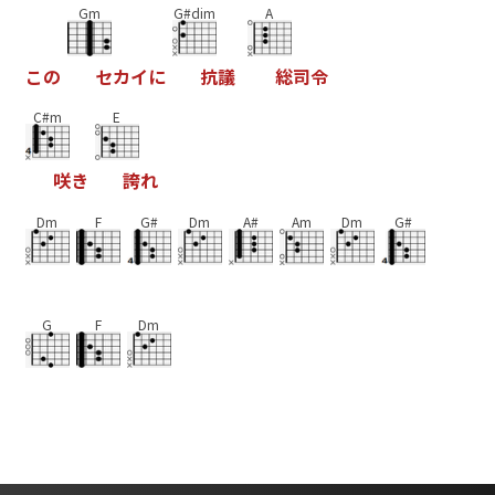
Gm
G#dim
A
こ
の
セ
カ
イ
に
抗
議
総
司
令
C#m
E
咲
き
誇
れ
Dm
F
G#
Dm
A#
Am
Dm
G#
G
F
Dm