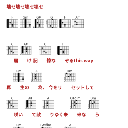
壊
セ
壊
セ
壊
セ
壊
セ
F
Gm
G#
G
F
Am
C
A#
C
F
届
け
記
憶
な
ぞ
る
t
h
i
s
w
a
y
Gm
A
Dm
再
生
の
為
、
今
を
リ
セ
ッ
ト
し
て
C
A#
A
C#dim
Dm
咲
い
て
散
り
ゆ
く
未
来
な
ら
Gm
G#dim
A