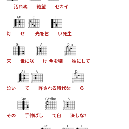
汚
れ
ぬ
絶
望
セ
カ
イ
A#
C
F
灯
せ
光
を
乞
い
死
生
Gm
A
Dm
来
世
に
咲
け
今
を
犠
牲
に
し
て
A#
A
Dm
泣
い
て
許
さ
れ
る
時
代
な
ら
Gm
G#dim
A
そ
の
手
伸
ば
し
て
自
決
し
な
?
A#
C
F