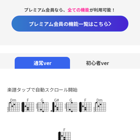
プレミアム会員なら、
全ての機能
が利用可能！
プレミアム会員の機能一覧はこちら
Loaded
:
100.00%
/
Unmute
通常ver
初心者ver
楽譜タップで自動スクロール開始
Dm
F
G
G#
G
F
Dm
F