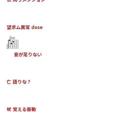
望
求
ム
異
常
d
o
s
e
Dm
妄
が
足
り
な
い
亡
語
り
な
?
吠
覚
え
る
衝
動