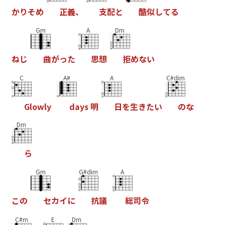
か
り
そ
め
正
義
、
支
配
と
酷
似
し
て
る
Gm
A
Dm
ね
じ
曲
が
っ
た
思
想
拒
め
な
い
C
A#
A
C#dim
G
l
o
w
l
y
d
a
y
s
明
日
を
生
き
た
い
の
な
Dm
ら
Gm
G#dim
A
こ
の
セ
カ
イ
に
抗
議
総
司
令
C#m
E
Dm