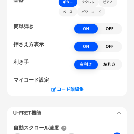
ギター
ウクレレ
ピアノ
ベース
パワーコード
簡単弾き
ON
OFF
押さえ方表示
ON
OFF
利き手
右利き
左利き
マイコード設定
コード譜編集
U-FRET機能
自動スクロール速度