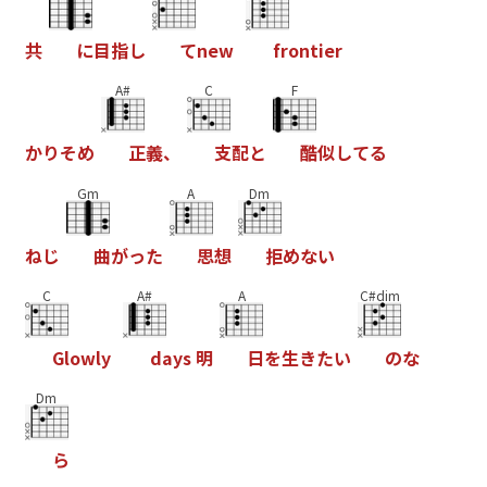
共
に
目
指
し
て
n
e
w
f
r
o
n
t
i
e
r
A#
C
F
か
り
そ
め
正
義
、
支
配
と
酷
似
し
て
る
Gm
A
Dm
ね
じ
曲
が
っ
た
思
想
拒
め
な
い
C
A#
A
C#dim
G
l
o
w
l
y
d
a
y
s
明
日
を
生
き
た
い
の
な
Dm
ら