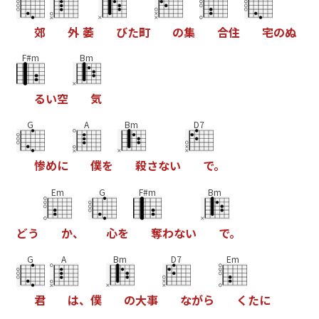
郊
外
萎
び
た
町
の
集
合
住
宅
の
ぬ
F#m
Bm
る
い
空
気
G
A
Bm
D7
惨
め
に
僕
を
殺
さ
な
い
で
。
Em
G
F#m
Bm
ど
う
か
、
心
を
奪
わ
な
い
で
。
G
A
Bm
D7
Em
君
は
、
僕
の
大
事
な
が
ら
く
た
に