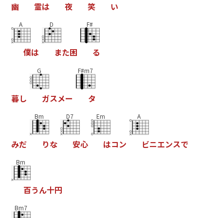
幽
霊
は
夜
笑
い
A
D
F#
僕
は
ま
た
困
る
G
F#m7
暮
し
ガ
ス
メ
ー
タ
Bm
D7
Em
A
み
だ
り
な
安
心
は
コ
ン
ビ
ニ
エ
ン
ス
で
Bm
百
う
ん
十
円
Bm7