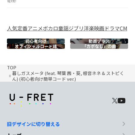
電ǂ鯨
人気
定番
アニメ
ボカロ
童謡
ジブリ
洋楽
映画
ドラマ
CM
初心者向け
動画プラス
オフィシャル
コード譜
「カポなし」の曲
TOP
暮しガスメータ (feat. 琴葉 茜・葵, 根音ネネ & ストピく
ん) (初心者向け簡単コード ver.)
旧デザインに切り替える