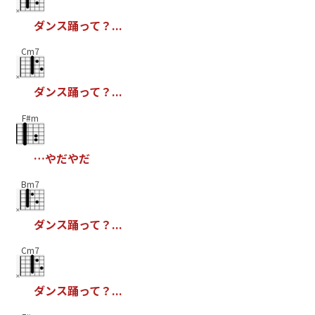
ダ
ン
ス
踊
っ
て
？
.
.
.
Cm7
ダ
ン
ス
踊
っ
て
？
.
.
.
F#m
…
や
だ
や
だ
Bm7
ダ
ン
ス
踊
っ
て
？
.
.
.
Cm7
ダ
ン
ス
踊
っ
て
？
.
.
.