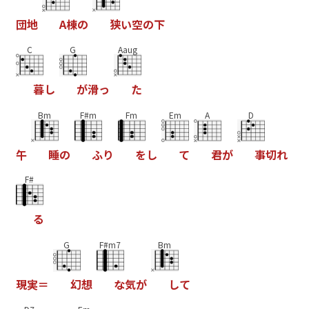
団
地
A
棟
の
狭
い
空
の
下
C
G
Aaug
暮
し
が
滑
っ
た
Bm
F#m
Fm
Em
A
D
午
睡
の
ふ
り
を
し
て
君
が
事
切
れ
F#
る
G
F#m7
Bm
現
実
＝
幻
想
な
気
が
し
て