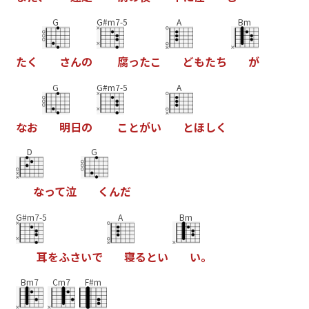
G
G#m7-5
A
Bm
た
く
さ
ん
の
腐
っ
た
こ
ど
も
た
ち
が
G
G#m7-5
A
な
お
明
日
の
こ
と
が
い
と
ほ
し
く
D
G
な
っ
て
泣
く
ん
だ
G#m7-5
A
Bm
耳
を
ふ
さ
い
で
寝
る
と
い
い
。
Bm7
Cm7
F#m