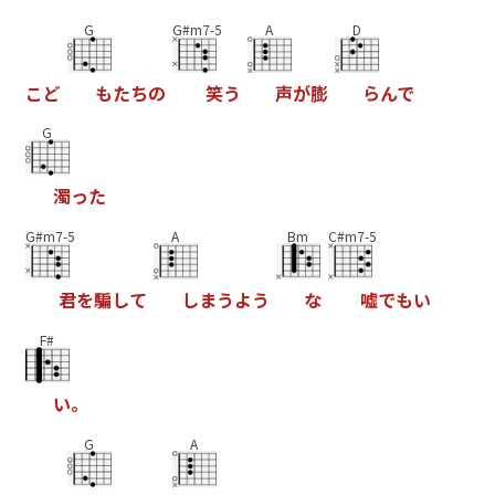
G
G#m7-5
A
D
こ
ど
も
た
ち
の
笑
う
声
が
膨
ら
ん
で
G
濁
っ
た
G#m7-5
A
Bm
C#m7-5
君
を
騙
し
て
し
ま
う
よ
う
な
嘘
で
も
い
F#
い
。
G
A