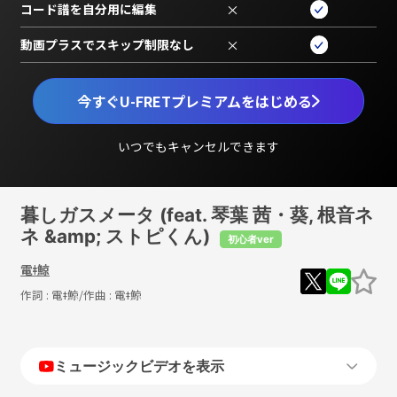
コード譜を自分用に編集
×
動画プラスでスキップ制限なし
×
今すぐU-FRETプレミアムをはじめる
いつでもキャンセルできます
暮しガスメータ (feat. 琴葉 茜・葵, 根音ネ
ネ &amp; ストピくん)
初心者ver
電ǂ鯨
作詞 :
電ǂ鯨
/作曲 :
電ǂ鯨
ミュージックビデオを表示