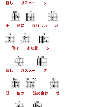
暮
し
ガ
ス
メ
ー
タ
Bm
Fm
Em
不
意
に
な
れ
ば
い
い
A
D
F#
僕
は
ま
た
曇
る
G
F#m7
暮
し
ガ
ス
メ
ー
タ
Bm
G#m7-5
Em
孤
独
の
詰
め
合
わ
せ
A
Bm