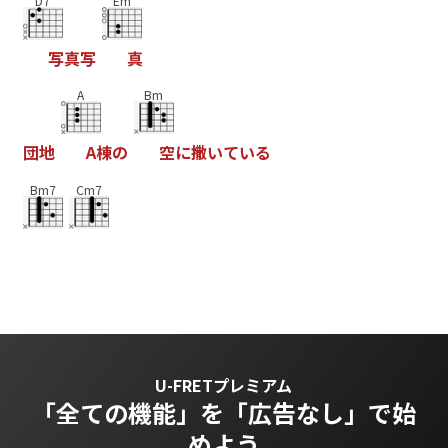
D7
Em
写
真
写
真
A
Bm
団
地
A
棟
の
空
に
撒
い
て
い
る
Bm7
Cm7
U-FRETプレミアム
「全ての機能」を
「広告なし」で始
めよう