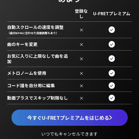
登録な
U-FRETプレミアム
し
自動スクロールの速度を調整
×
（曲のBPMに合わせた自動調整もあり）
曲のキーを変更
×
お気に入りに上限なしで曲を追
×
加
メトロノームを使用
×
コード譜を自分用に編集
×
動画プラスでスキップ制限なし
×
今すぐU-FRETプレミアムをはじめる
いつでもキャンセルできます