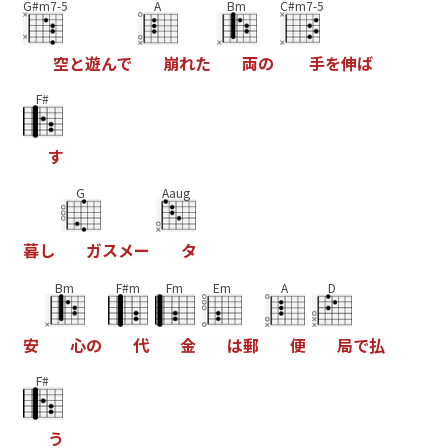
G#m7-5
A
Bm
C#m7-5
空
と
遊
ん
で
崩
れ
た
両
の
手
を
伸
ば
F#
す
G
Aaug
暮
し
ガ
ス
メ
ー
タ
Bm
F#m
Fm
Em
A
D
安
心
の
代
金
は
郵
便
局
で
払
F#
う