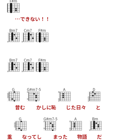
F#m
…
で
き
な
い
！
！
Bm7
Cm7
F#m
Bm7
Cm7
F#m
G
G#m7-5
A
D
昔
む
か
し
に
恥
じ
た
日
々
と
G
G#m7-5
A
Bm
重
な
っ
て
し
ま
っ
た
物
語
だ