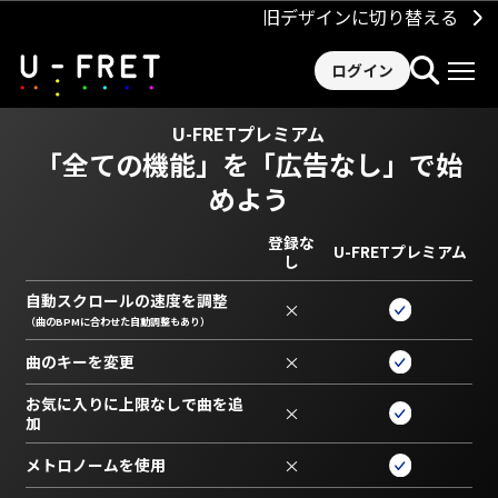
旧デザインに切り替える
ログイン
U-FRETプレミアム
「全ての機能」を
「広告なし」で始
めよう
登録な
U-FRETプレミアム
し
自動スクロールの速度を調整
×
（曲のBPMに合わせた自動調整もあり）
曲のキーを変更
×
お気に入りに上限なしで曲を追
×
加
メトロノームを使用
×