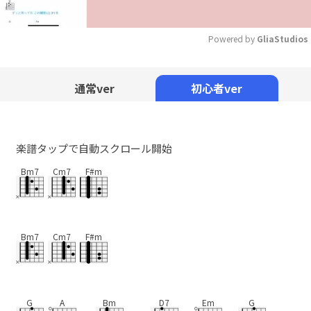
Powered by 
GliaStudios
Mute
通常ver
初心者ver
楽譜タップで自動スクロール開始
Bm7
Cm7
F#m
Bm7
Cm7
F#m
G
A
Bm
D7
Em
G