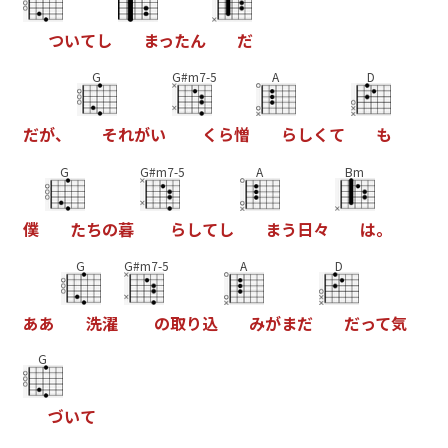
つ
い
て
し
ま
っ
た
ん
だ
G
G#m7-5
A
D
だ
が
、
そ
れ
が
い
く
ら
憎
ら
し
く
て
も
G
G#m7-5
A
Bm
僕
た
ち
の
暮
ら
し
て
し
ま
う
日
々
は
。
G
G#m7-5
A
D
あ
あ
洗
濯
の
取
り
込
み
が
ま
だ
だ
っ
て
気
G
づ
い
て