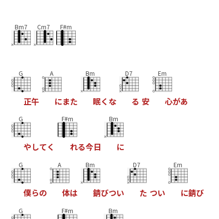
Bm7
Cm7
F#m
G
A
Bm
D7
Em
正
午
に
ま
た
眠
く
な
る
安
心
が
あ
G
F#m
Bm
や
し
て
く
れ
る
今
日
に
G
A
Bm
D7
Em
僕
ら
の
体
は
錆
び
つ
い
た
つ
い
に
錆
び
G
F#m
Bm