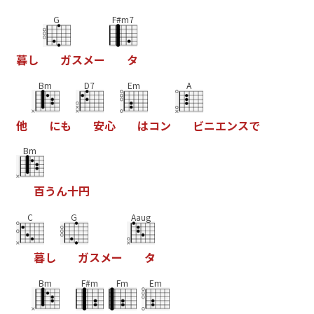
G
F#m7
暮
し
ガ
ス
メ
ー
タ
Bm
D7
Em
A
他
に
も
安
心
は
コ
ン
ビ
ニ
エ
ン
ス
で
Bm
百
う
ん
十
円
C
G
Aaug
暮
し
ガ
ス
メ
ー
タ
Bm
F#m
Fm
Em