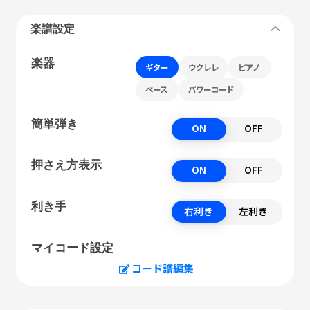
楽譜設定
楽器
ギター
ウクレレ
ピアノ
ベース
パワーコード
簡単弾き
ON
OFF
押さえ方表示
ON
OFF
利き手
右利き
左利き
マイコード設定
コード譜編集