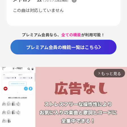
（プレミアム限定機能）
この曲は対応していません
プレミアム会員なら、
全ての機能
が利用可能！
プレミアム会員の機能一覧はこちら
もっと見る
arrow_forward_ios