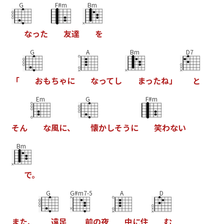
G
F#m
Bm
な
っ
た
友
達
を
G
A
Bm
D7
「
お
も
ち
ゃ
に
な
っ
て
し
ま
っ
た
ね
」
と
Em
G
F#m
そ
ん
な
風
に
、
懐
か
し
そ
う
に
笑
わ
な
い
Bm
で
。
G
G#m7-5
A
D
ま
た
、
遠
足
前
の
夜
中
に
住
む