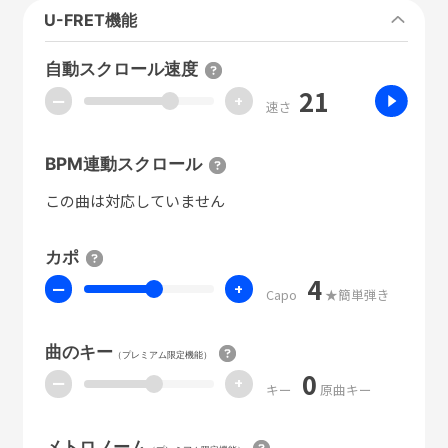
U-FRET機能
自動スクロール速度
21
ー
+
速さ
BPM連動スクロール
この曲は対応していません
カポ
4
ー
+
Capo
★簡単弾き
曲のキー
（プレミアム限定機能）
0
ー
+
キー
原曲キー
メトロノーム