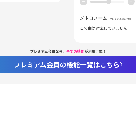
ー
+
メトロノーム
（プレミアム限定機能）
この曲は対応していません
プレミアム会員なら、
全ての機能
が利用可能！
プレミアム会員の機能一覧はこちら
Loaded
:
62.96%
/
nmute