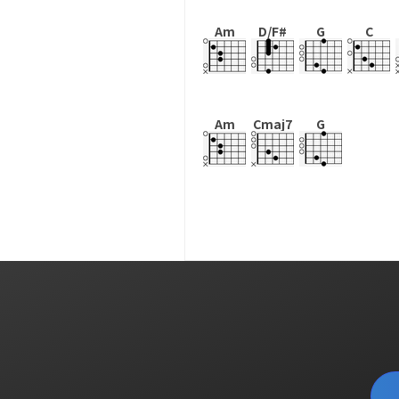
Am
D/F#
G
C
Am
Cmaj7
G