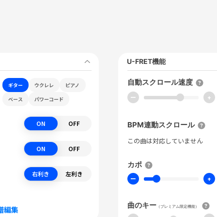
U-FRET機能
自動スクロール速度
ギター
ウクレレ
ピアノ
ー
+
ベース
パワーコード
ON
OFF
BPM連動スクロール
この曲は対応していません
ON
OFF
カポ
右利き
左利き
ー
+
曲のキー
（プレミアム限定機能）
譜編集