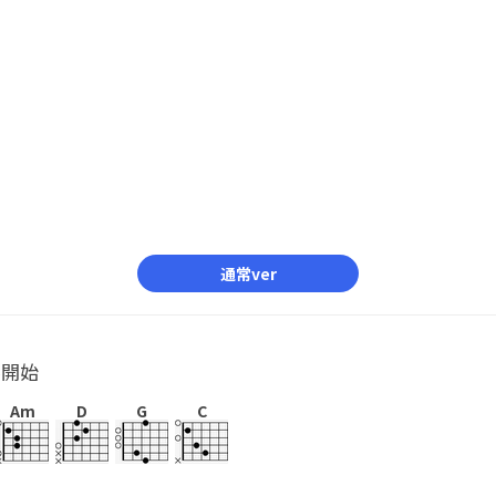
通常ver
ル開始
Am
D
G
C