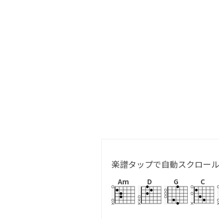
楽譜タップで自動スクロー
Am
D
G
C