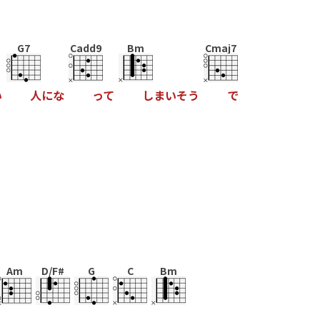
G7
Cadd9
Bm
Cmaj7
い
人
に
な
っ
て
し
ま
い
そ
う
で
Am
D/F#
G
C
Bm