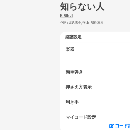
知らない人
KIRINJI
作詞 :
堀込高樹
/作曲 :
堀込高樹
楽譜設定
楽器
簡単弾き
押さえ方表示
利き手
マイコード設定
コード