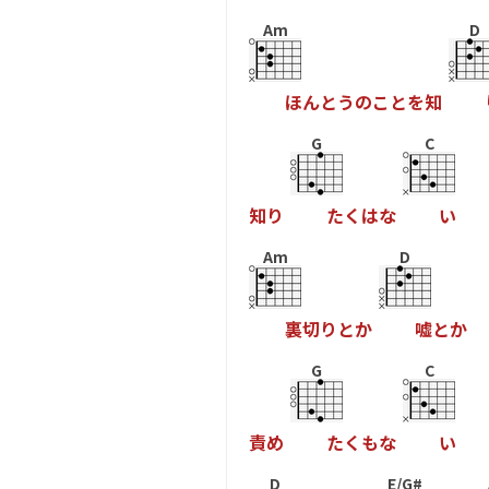
Am
D
ほ
ん
と
う
の
こ
と
を
知
G
C
知
り
た
く
は
な
い
Am
D
裏
切
り
と
か
嘘
と
か
G
C
責
め
た
く
も
な
い
D
E/G#