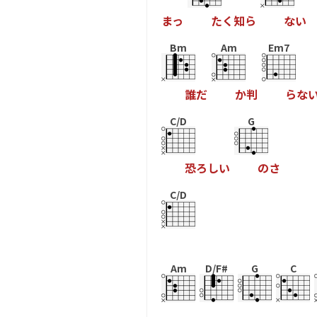
ま
っ
た
く
知
ら
な
い
Bm
Am
Em7
誰
だ
か
判
ら
な
C/D
G
恐
ろ
し
い
の
さ
C/D
Am
D/F#
G
C