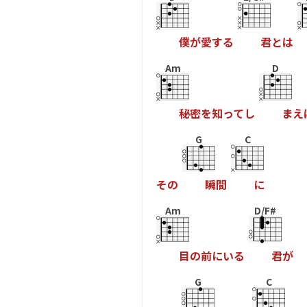
僕
が
愛
す
る
君
と
は
Am
D
秘
密
を
知
っ
て
し
ま
え
G
C
そ
の
瞬
間
に
Am
D/F#
目
の
前
に
い
る
君
が
G
C