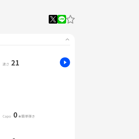
21
速さ
0
Capo
★簡単弾き