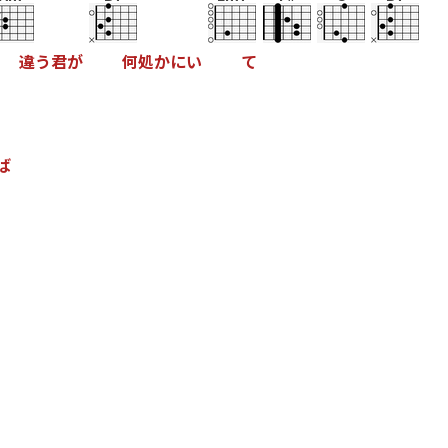
違
う
君
が
何
処
か
に
い
て
ば