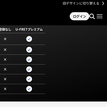
旧デザインに切り替える
ログイン
登録なし
U-FRETプレミアム
×
×
×
×
×
×