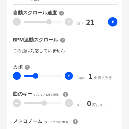
自動スクロール速度
21
ー
+
速さ
BPM連動スクロール
この曲は対応していません
カポ
1
ー
+
Capo
★簡単弾き
曲のキー
（プレミアム限定機能）
0
ー
+
キー
原曲キー
メトロノーム
（プレミアム限定機能）