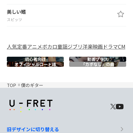
美しい鰭
スピッツ
人気
定番
アニメ
ボカロ
童謡
ジブリ
洋楽
映画
ドラマ
CM
初心者向け
動画プラス
オフィシャル
コード譜
「カポなし」の曲
TOP
僕のギター
旧デザインに切り替える