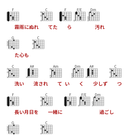
F
C
F
F/E
Dm
霧
雨
に
ぬ
れ
て
た
ら
汚
れ
G
C
た
心
も
C
A#
Am
Dm
A#
C
洗
い
流
さ
れ
て
い
く
少
し
ず
つ
F
C
F
F/E
Dm
長
い
月
日
を
一
緒
に
過
ご
し
G
C