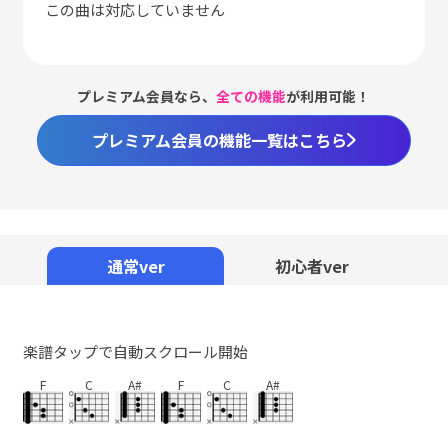
この曲は対応していません
プレミアム会員なら、
全ての機能
が利用可能！
プレミアム会員の機能一覧はこちら
Loaded
:
98.37%
/
Unmute
通常ver
初心者ver
楽譜タップで自動スクロール開始
F
C
A#
F
C
A#