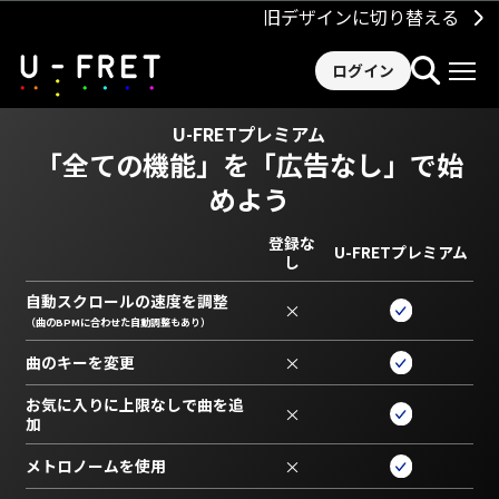
旧デザインに切り替える
ログイン
U-FRETプレミアム
「全ての機能」を
「広告なし」で始
めよう
登録な
U-FRETプレミアム
し
自動スクロールの速度を調整
×
（曲のBPMに合わせた自動調整もあり）
曲のキーを変更
×
お気に入りに上限なしで曲を追
×
加
メトロノームを使用
×