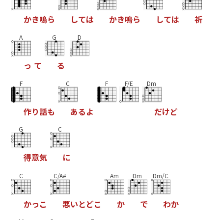
か
き
鳴
ら
し
て
は
か
き
鳴
ら
し
て
は
祈
A
G
D
っ
て
る
F
C
F
F/E
Dm
作
り
話
も
あ
る
よ
だ
け
ど
G
C
得
意
気
に
C
C/A#
Am
Dm
Dm/C
か
っ
こ
悪
い
と
ど
こ
か
で
わ
か