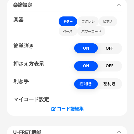
楽譜設定
楽器
ギター
ウクレレ
ピアノ
ベース
パワーコード
簡単弾き
ON
OFF
押さえ方表示
ON
OFF
利き手
右利き
左利き
マイコード設定
コード譜編集
U-FRET機能