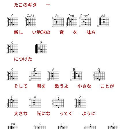
た
こ
の
ギ
タ
ー
C
C/A#
Am
Dm
Dm/C
A#
新
し
い
地
球
の
音
を
味
方
C
F
に
つ
け
た
C
D
A
Bm
G
そ
し
て
君
を
歌
う
よ
小
さ
な
こ
と
が
D
A
G
A
大
き
な
光
に
な
っ
て
く
よ
う
に
Bm
A
D
G
D