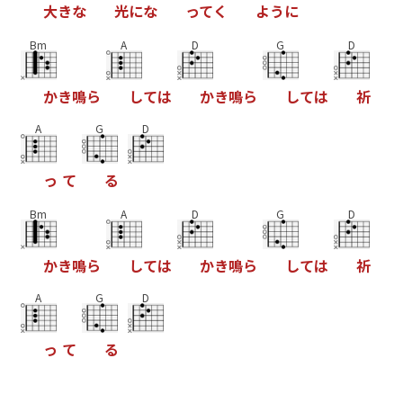
大
き
な
光
に
な
っ
て
く
よ
う
に
Bm
A
D
G
D
か
き
鳴
ら
し
て
は
か
き
鳴
ら
し
て
は
祈
A
G
D
っ
て
る
Bm
A
D
G
D
か
き
鳴
ら
し
て
は
か
き
鳴
ら
し
て
は
祈
A
G
D
っ
て
る