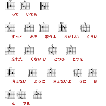
A#
C
F
っ
て
い
て
も
C
D
A
Bm
G
ず
っ
と
君
を
歌
う
よ
お
か
し
い
く
ら
い
D
A
G
A
忘
れ
た
く
な
い
ひ
と
つ
ひ
と
つ
を
Bm
A
D
G
D
消
え
な
い
よ
う
に
消
え
な
い
よ
う
に
刻
A
G
D
ん
で
る