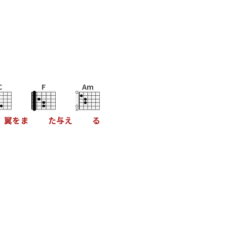
C
F
Am
翼
を
ま
た
与
え
る