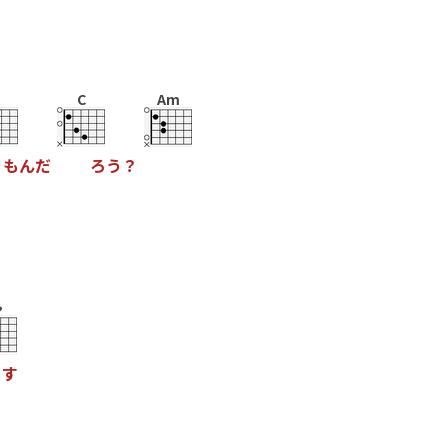
C
Am
も
ん
だ
ろ
う
？
♭
す