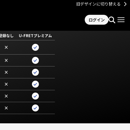
旧デザインに切り替える
ログイン
登録なし
U-FRETプレミアム
×
×
×
×
×
×