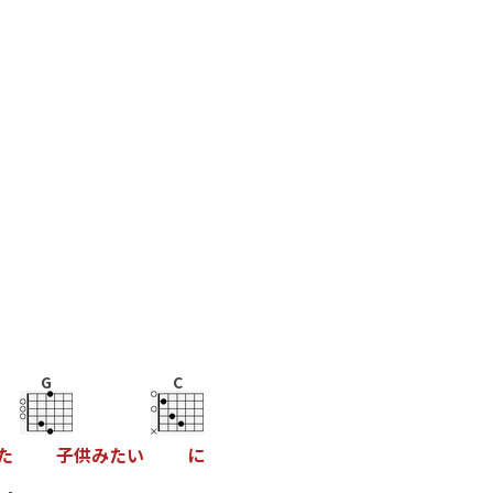
G
C
た
子
供
み
た
い
に