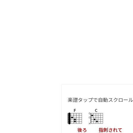
楽譜タップで自動スクロー
F
C
後
ろ
指
刺
さ
れ
て