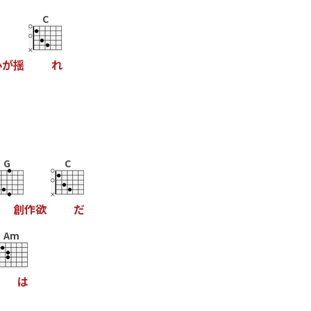
C
心
が
揺
れ
G
C
創
作
欲
だ
Am
は