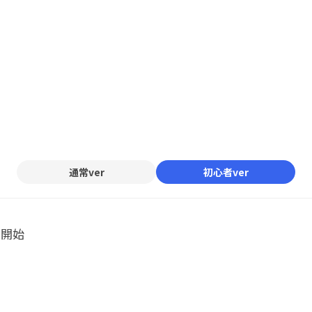
通常ver
初心者ver
ル開始