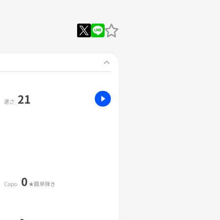
21
速さ
0
Capo
★簡単弾き