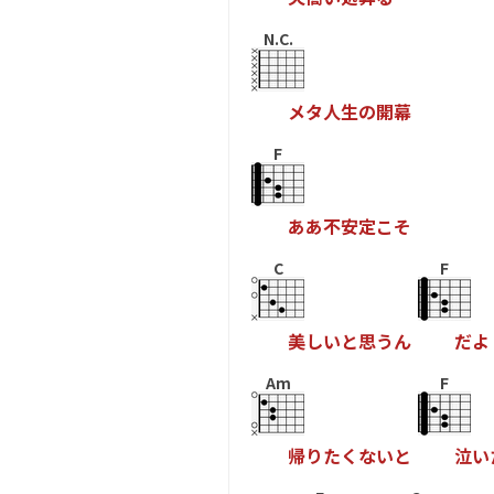
N.C.
メ
タ
人
生
の
開
幕
F
あ
あ
不
安
定
こ
そ
C
F
美
し
い
と
思
う
ん
だ
よ
Am
F
帰
り
た
く
な
い
と
泣
い