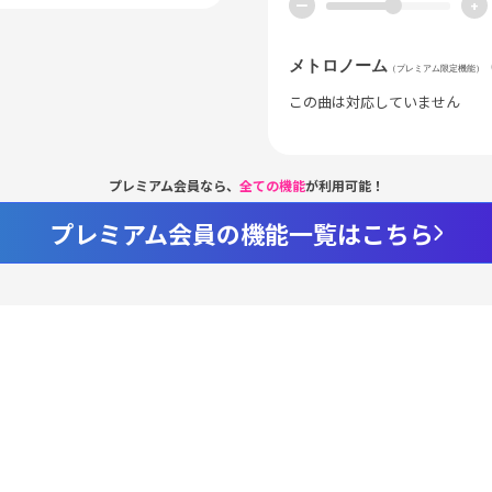
ー
+
メトロノーム
（プレミアム限定機能）
この曲は対応していません
プレミアム会員なら、
全ての機能
が利用可能！
プレミアム会員の機能一覧はこちら
Loaded
:
55.10%
/
nmute