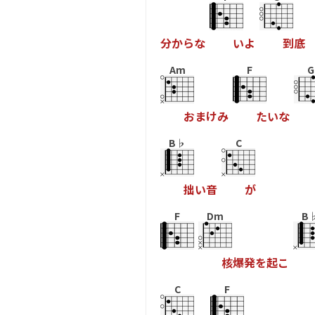
分
か
ら
な
い
よ
到
底
Am
F
G
お
ま
け
み
た
い
な
B♭
C
拙
い
音
が
F
Dm
B
核
爆
発
を
起
こ
C
F