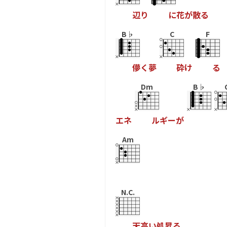
辺
り
に
花
が
散
る
B♭
C
F
儚
く
夢
砕
け
る
Dm
B♭
エ
ネ
ル
ギ
ー
が
Am
N.C.
天
高
い
処
昇
る