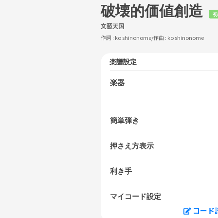
破壊的価値創造
初
文藝天国
作詞 :
ko shinonome
/作曲 :
ko shinonome
楽譜設定
楽器
簡単弾き
押さえ方表示
利き手
マイコード設定
コード