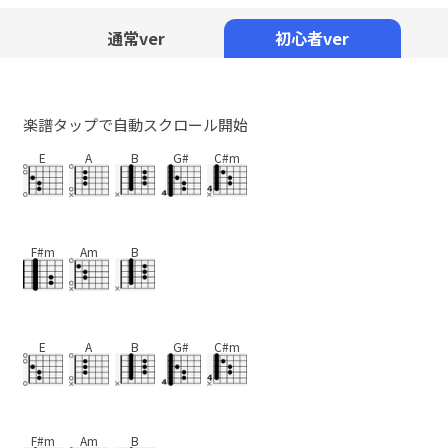
Mute
通常ver
初心者ver
楽譜タップで自動スクロール開始
E
A
B
G#
C#m
F#m
Am
B
E
A
B
G#
C#m
F#m
Am
B