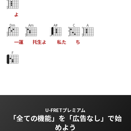
よ
Dm
Am
A#
C
A
一
蓮
托
生
よ
私
た
ち
F
U-FRETプレミアム
「全ての機能」を
「広告なし」で始
めよう