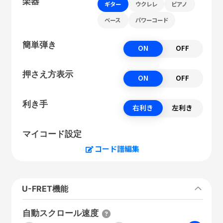
楽器
ギター
ウクレレ
ピアノ
ベース
パワーコード
簡単弾き
ON
OFF
押さえ方表示
ON
OFF
利き手
右利き
左利き
マイコード設定
コード譜編集
U-FRET機能
自動スクロール速度