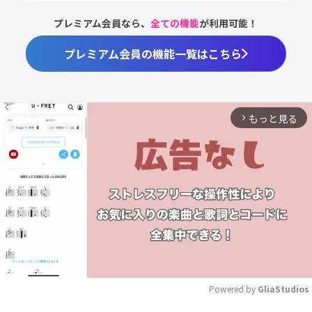
プレミアム会員なら、
全ての機能
が利用可能！
プレミアム会員の機能一覧はこちら
もっと見る
arrow_forward_ios
Powered by 
GliaStudios