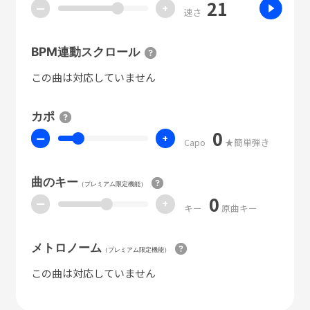
21
ー
+
速さ
BPM連動スクロール
この曲は対応していません
カポ
0
ー
+
Capo
★簡単弾き
曲のキー
（プレミアム限定機能）
0
ー
+
キー
原曲キー
メトロノーム
（プレミアム限定機能）
この曲は対応していません