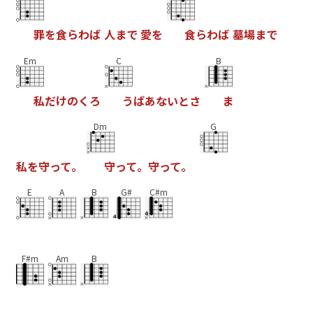
罪
を
食
ら
わ
ば
人
ま
で
愛
を
食
ら
わ
ば
墓
場
ま
で
Em
C
B
私
だ
け
の
く
ろ
う
ば
あ
な
い
と
さ
ま
Dm
G
私
を
守
っ
て
。
守
っ
て
。
守
っ
て
。
E
A
B
G#
C#m
F#m
Am
B