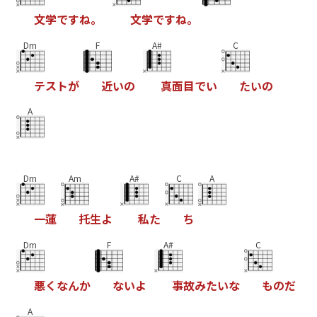
文
学
で
す
ね
。
文
学
で
す
ね
。
Dm
F
A#
C
テ
ス
ト
が
近
い
の
真
面
目
で
い
た
い
の
A
Dm
Am
A#
C
A
一
蓮
托
生
よ
私
た
ち
Dm
F
A#
C
悪
く
な
ん
か
な
い
よ
事
故
み
た
い
な
も
の
だ
A