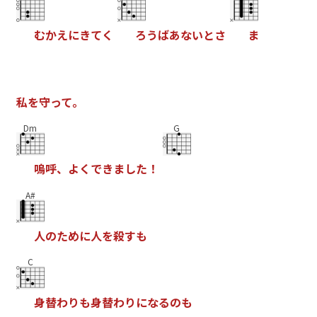
む
か
え
に
き
て
く
ろ
う
ば
あ
な
い
と
さ
ま
私
を
守
っ
て
。
Dm
G
嗚
呼
、
よ
く
で
き
ま
し
た
！
A#
人
の
た
め
に
人
を
殺
す
も
C
身
替
わ
り
も
身
替
わ
り
に
な
る
の
も