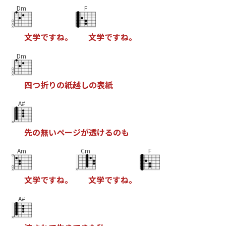
Dm
F
文
学
で
す
ね
。
文
学
で
す
ね
。
Dm
四
つ
折
り
の
紙
越
し
の
表
紙
A#
先
の
無
い
ペ
ー
ジ
が
透
け
る
の
も
Am
Cm
F
文
学
で
す
ね
。
文
学
で
す
ね
。
A#