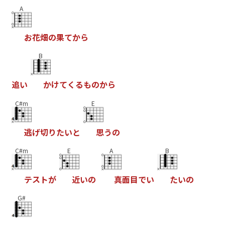
A
お
花
畑
の
果
て
か
ら
B
追
い
か
け
て
く
る
も
の
か
ら
C#m
E
逃
げ
切
り
た
い
と
思
う
の
C#m
E
A
B
テ
ス
ト
が
近
い
の
真
面
目
で
い
た
い
の
G#