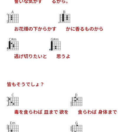
誓
い
な
気
が
す
る
か
ら
。
A
B
お
花
畑
の
下
か
ら
か
す
か
に
香
る
も
の
か
ら
C#m
G#m
逃
げ
切
り
た
い
と
思
う
よ
皆
も
そ
う
で
し
ょ
？
C
D
毒
を
食
ら
わ
ば
皿
ま
で
欲
を
食
ら
わ
ば
身
体
ま
で
Em
G