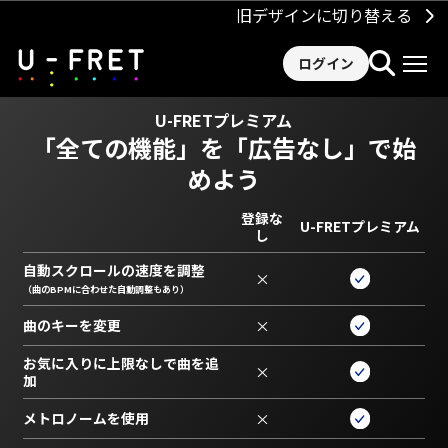
旧デザインに切り替える
ログイン
U-FRETプレミアム
「全ての機能」を
「広告なし」で始
めよう
登録な
U-FRETプレミアム
し
自動スクロールの速度を調整
×
（曲のBPMに合わせた自動調整もあり）
曲のキーを変更
×
お気に入りに上限なしで曲を追
×
加
メトロノームを使用
×