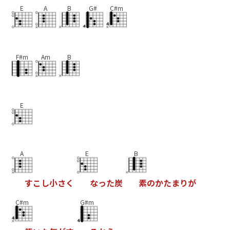
E
A
B
G#
C#m
F#m
Am
B
E
A
E
B
す
こ
し
小
さ
く
な
っ
た
炭
素
の
か
た
ま
り
が
C#m
G#m