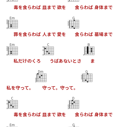
毒
を
食
ら
わ
ば
皿
ま
で
欲
を
食
ら
わ
ば
身
体
ま
で
Em
G
罪
を
食
ら
わ
ば
人
ま
で
愛
を
食
ら
わ
ば
墓
場
ま
で
Em
C
B
私
だ
け
の
く
ろ
う
ば
あ
な
い
と
さ
ま
Dm
G
私
を
守
っ
て
。
守
っ
て
。
守
っ
て
。
C
D
毒
を
食
ら
わ
ば
皿
ま
で
欲
を
食
ら
わ
ば
身
体
ま
で
Em
G