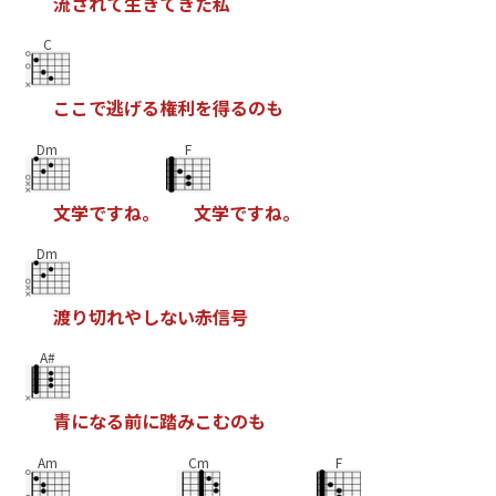
流
さ
れ
て
生
き
て
き
た
私
C
こ
こ
で
逃
げ
る
権
利
を
得
る
の
も
Dm
F
文
学
で
す
ね
。
文
学
で
す
ね
。
Dm
渡
り
切
れ
や
し
な
い
赤
信
号
A#
青
に
な
る
前
に
踏
み
こ
む
の
も
Am
Cm
F