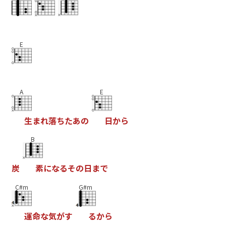
E
A
E
生
ま
れ
落
ち
た
あ
の
日
か
ら
B
炭
素
に
な
る
そ
の
日
ま
で
C#m
G#m
運
命
な
気
が
す
る
か
ら