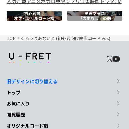
人気
定番
アニメ
ボカロ
童謡
ジブリ
洋楽
映画
ドラマ
CM
初心者向け
動画プラス
オフィシャル
コード譜
「カポなし」の曲
TOP
くろうばあないと (初心者向け簡単コード ver.)
旧デザインに切り替える
トップ
お気に入り
閲覧履歴
オリジナルコード譜