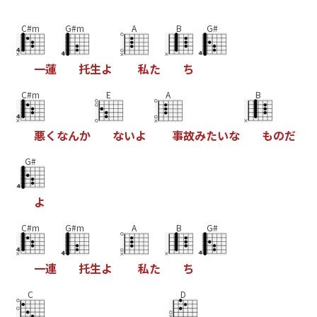
C#m
G#m
A
B
G#
一
蓮
托
生
よ
私
た
ち
C#m
E
A
B
悪
く
な
ん
か
な
い
よ
事
故
み
た
い
な
も
の
だ
G#
よ
C#m
G#m
A
B
G#
一
連
托
生
よ
私
た
ち
C
D