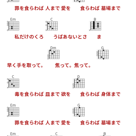
罪
を
食
ら
わ
ば
人
ま
で
愛
を
食
ら
わ
ば
墓
場
ま
で
Em
C
B
私
だ
け
の
く
ろ
う
ば
あ
な
い
と
さ
ま
Dm
G
早
く
手
を
取
っ
て
。
焦
っ
て
。
焦
っ
て
。
C
D
毒
を
食
ら
わ
ば
皿
ま
で
欲
を
食
ら
わ
ば
身
体
ま
で
Em
G
罪
を
食
ら
わ
ば
人
ま
で
愛
を
食
ら
わ
ば
墓
場
ま
で
Em
C
B