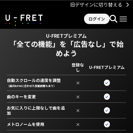
旧デザインに切り替える
ログイン
U-FRETプレミアム
「全ての機能」を
「広告なし」で始
めよう
登録な
U-FRETプレミアム
し
自動スクロールの速度を調整
×
（曲のBPMに合わせた自動調整もあり）
曲のキーを変更
×
お気に入りに上限なしで曲を追
×
加
メトロノームを使用
×