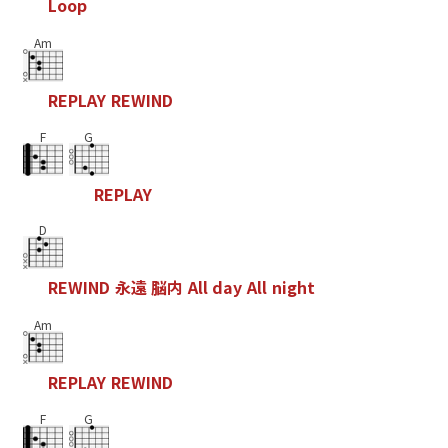
L
o
o
p
Am
R
E
P
L
A
Y
R
E
W
I
N
D
F
G
R
E
P
L
A
Y
D
R
E
W
I
N
D
永
遠
脳
内
A
l
l
d
a
y
A
l
l
n
i
g
h
t
Am
R
E
P
L
A
Y
R
E
W
I
N
D
F
G