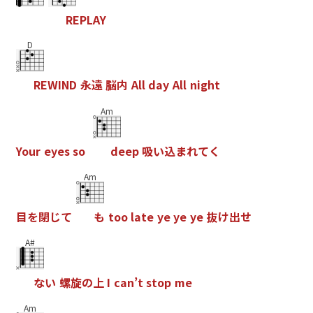
R
E
P
L
A
Y
D
R
E
W
I
N
D
永
遠
脳
内
A
l
l
d
a
y
A
l
l
n
i
g
h
t
Am
Y
o
u
r
e
y
e
s
s
o
d
e
e
p
吸
い
込
ま
れ
て
く
Am
目
を
閉
じ
て
も
t
o
o
l
a
t
e
y
e
y
e
y
e
抜
け
出
せ
A#
な
い
螺
旋
の
上
I
c
a
n
’
t
s
t
o
p
m
e
Am