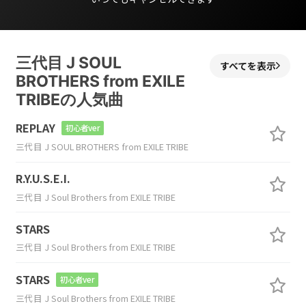
三代目 J SOUL
すべてを表示
BROTHERS from EXILE
TRIBEの人気曲
REPLAY
初心者ver
三代目 J SOUL BROTHERS from EXILE TRIBE
R.Y.U.S.E.I.
三代目 J Soul Brothers from EXILE TRIBE
STARS
三代目 J Soul Brothers from EXILE TRIBE
STARS
初心者ver
三代目 J Soul Brothers from EXILE TRIBE