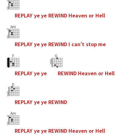
R
E
P
L
A
Y
y
e
y
e
R
E
W
I
N
D
H
e
a
v
e
n
o
r
H
e
l
l
Am
R
E
P
L
A
Y
y
e
y
e
R
E
W
I
N
D
I
c
a
n
’
t
s
t
o
p
m
e
F
G
R
E
P
L
A
Y
y
e
y
e
R
E
W
I
N
D
H
e
a
v
e
n
o
r
H
e
l
l
D
R
E
P
L
A
Y
y
e
y
e
R
E
W
I
N
D
Am
R
E
P
L
A
Y
y
e
y
e
R
E
W
I
N
D
H
e
a
v
e
n
o
r
H
e
l
l