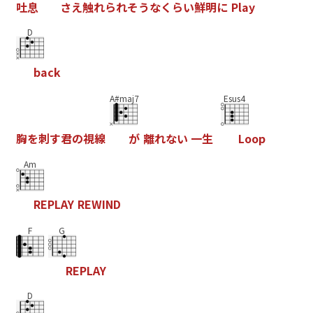
吐
息
さ
え
触
れ
ら
れ
そ
う
な
く
ら
い
鮮
明
に
P
l
a
y
D
b
a
c
k
A#maj7
Esus4
胸
を
刺
す
君
の
視
線
が
離
れ
な
い
一
生
L
o
o
p
Am
R
E
P
L
A
Y
R
E
W
I
N
D
F
G
R
E
P
L
A
Y
D