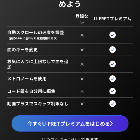
めよう
登録な
U-FRETプレミアム
し
自動スクロールの速度を調整
×
（曲のBPMに合わせた自動調整もあり）
曲のキーを変更
×
お気に入りに上限なしで曲を追
×
加
メトロノームを使用
×
コード譜を自分用に編集
×
動画プラスでスキップ制限なし
×
今すぐU-FRETプレミアムをはじめる
いつでもキャンセルできます