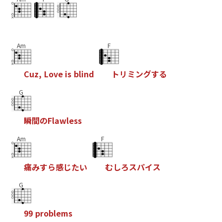
Am
F
C
u
z
,
L
o
v
e
i
s
b
l
i
n
d
ト
リ
ミ
ン
グ
す
る
G
瞬
間
の
F
l
a
w
l
e
s
s
Am
F
痛
み
す
ら
感
じ
た
い
む
し
ろ
ス
パ
イ
ス
G
9
9
p
r
o
b
l
e
m
s