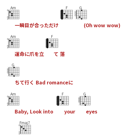
Am
F
G
一
瞬
目
が
合
っ
た
だ
け
(
O
h
w
o
w
w
o
w
)
Am
F
運
命
に
爪
を
立
て
落
G
ち
て
行
く
B
a
d
r
o
m
a
n
c
e
に
Am
F
G
B
a
b
y
,
L
o
o
k
i
n
t
o
y
o
u
r
e
y
e
s
Fmaj7