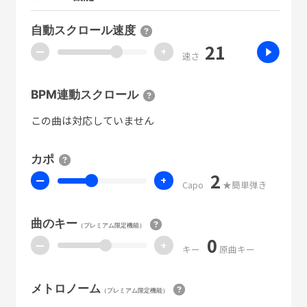
自動スクロール速度
21
ー
+
速さ
BPM連動スクロール
この曲は対応していません
カポ
2
ー
+
Capo
★簡単弾き
曲のキー
（プレミアム限定機能）
0
ー
+
キー
原曲キー
メトロノーム
（プレミアム限定機能）