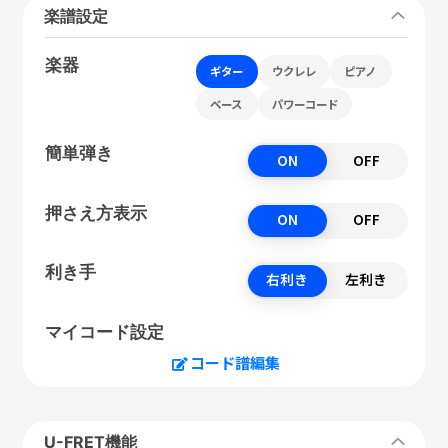
楽譜設定
楽器
ギター
ウクレレ
ピアノ
ベース
パワーコード
簡単弾き
ON
OFF
押さえ方表示
ON
OFF
利き手
右利き
左利き
マイコード設定
コード譜編集
U-FRET機能