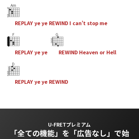
Am
R
E
P
L
A
Y
y
e
y
e
R
E
W
I
N
D
I
c
a
n
’
t
s
t
o
p
m
e
F
G
R
E
P
L
A
Y
y
e
y
e
R
E
W
I
N
D
H
e
a
v
e
n
o
r
H
e
l
l
D
R
E
P
L
A
Y
y
e
y
e
R
E
W
I
N
D
U-FRETプレミアム
「全ての機能」を
「広告なし」で始