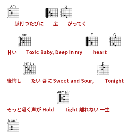
Am
F
G
脈
打
つ
た
び
に
広
が
っ
て
く
Am
F
G
甘
い
T
o
x
i
c
B
a
b
y
,
D
e
e
p
i
n
m
y
h
e
a
r
t
Fmaj7
D
後
悔
し
た
い
唇
に
S
w
e
e
t
a
n
d
S
o
u
r
,
T
o
n
i
g
h
t
A#maj7
そ
っ
と
囁
く
声
が
H
o
l
d
t
i
g
h
t
離
れ
な
い
一
生
Esus4