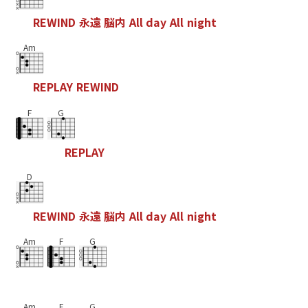
R
E
W
I
N
D
永
遠
脳
内
A
l
l
d
a
y
A
l
l
n
i
g
h
t
Am
R
E
P
L
A
Y
R
E
W
I
N
D
F
G
R
E
P
L
A
Y
D
R
E
W
I
N
D
永
遠
脳
内
A
l
l
d
a
y
A
l
l
n
i
g
h
t
Am
F
G
Am
F
G