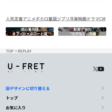
人気
定番
アニメ
ボカロ
童謡
ジブリ
洋楽
映画
ドラマ
CM
初心者向け
動画プラス
オフィシャル
コード譜
「カポなし」の曲
TOP
REPLAY
旧デザインに切り替える
トップ
お気に入り