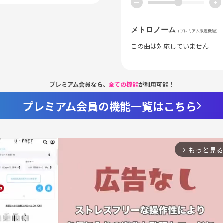
ー
+
メトロノーム
（プレミアム限定機能）
この曲は対応していません
プレミアム会員なら、
全ての機能
が利用可能！
プレミアム会員の機能一覧はこちら
もっと見る
arrow_forward_ios