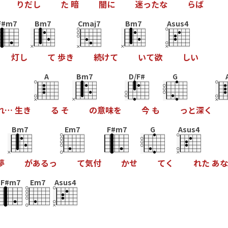
り
だ
し
た
暗
闇
に
迷
っ
た
な
ら
ば
F#m7
Bm7
Cmaj7
Bm7
Asus4
灯
し
て
歩
き
続
け
て
い
て
欲
し
い
A
Bm7
D/F#
G
れ
…
生
き
る
そ
の
意
味
を
今
も
っ
と
深
く
Bm7
Em7
F#m7
G
Asus4
夢
が
あ
る
っ
て
気
付
か
せ
て
く
れ
た
あ
な
F#m7
Em7
Asus4