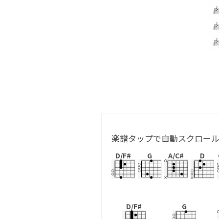
楽譜タップで自動スクロー
D/F#
G
A/C#
D
D/F#
G