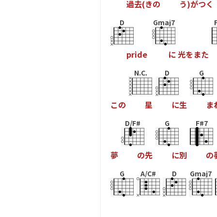
過
去
(
き
の
う
)
が
つ
く
D
Gmaj7
p
r
i
d
e
に
光
を
ま
た
N.C.
D
G
こ
の
星
に
生
ま
D/F#
G
F#7
夢
の
先
に
別
の
G
A/C#
D
Gmaj7