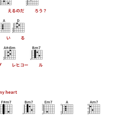
え
る
の
だ
ろ
う
？
A
D
い
る
A#dim
Bm7
プ
レ
ヒ
コ
ー
ル
m
y
h
e
a
r
t
F#m7
Bm7
Em7
A
Am7