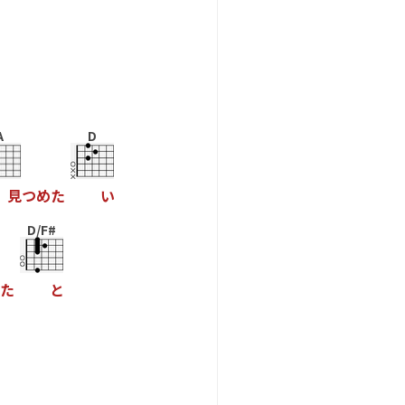
A
D
見
つ
め
た
い
D/F#
た
と