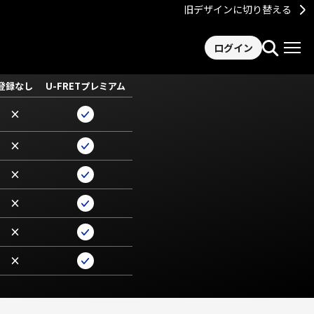
旧デザインに切り替える
ログイン
登録なし
U-FRETプレミアム
×
×
×
×
×
×