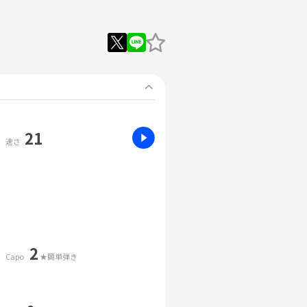
21
速さ
2
Capo
★簡単弾き