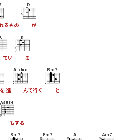
#
D
れ
る
も
の
が
A
D
て
い
る
A#dim
Bm7
を
進
ん
で
行
く
と
Asus4
も
す
る
Bm7
Em7
A
Am7