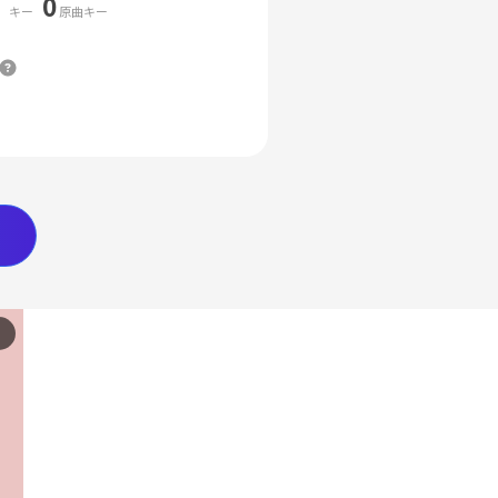
0
キー
原曲キー