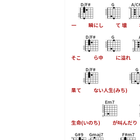
D/F#
G
A/C
一
瞬
に
し
て
壊
D/F#
G
そ
こ
ら
中
に
溢
れ
D/F#
G
果
て
な
い
人
生
(
み
ち
)
Em7
生
命
(
い
の
ち
)
が
叫
ん
だ
り
G#9
Gmaj7
F#m7