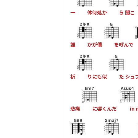
一
体
何
処
か
ら
聞
こ
D/F#
G
誰
か
が
僕
を
呼
ん
で
D/F#
G
祈
り
に
も
似
た
シ
ュ
Em7
Asus4
悲
痛
に
響
く
ん
だ
i
n
G#9
Gmaj7