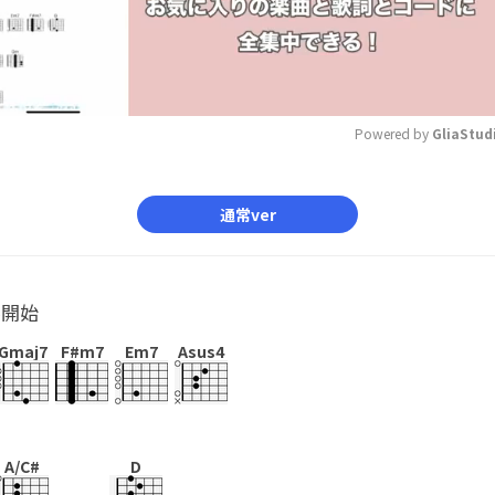
Powered by 
GliaStud
Mute
通常ver
ル開始
Gmaj7
F#m7
Em7
Asus4
A/C#
D