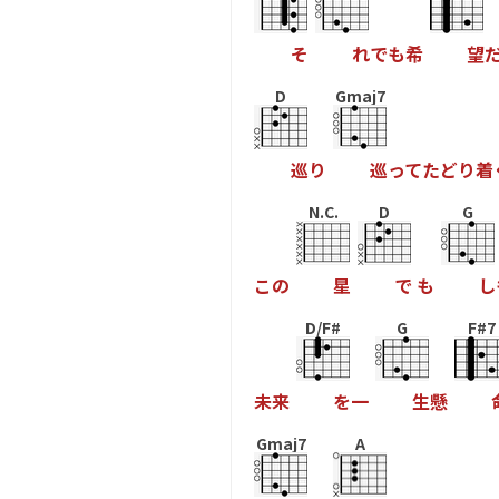
そ
れ
で
も
希
望
D
Gmaj7
巡
り
巡
っ
て
た
ど
り
着
N.C.
D
G
こ
の
星
で
も
し
D/F#
G
F#7
未
来
を
一
生
懸
Gmaj7
A