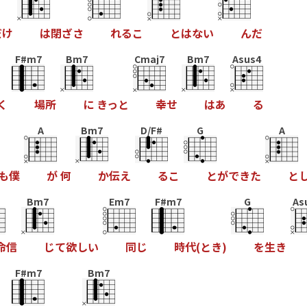
だ
け
は
閉
ざ
さ
れ
る
こ
と
は
な
い
ん
だ
F#m7
Bm7
Cmaj7
Bm7
Asus4
く
場
所
に
き
っ
と
幸
せ
は
あ
る
A
Bm7
D/F#
G
A
も
僕
が
何
か
伝
え
る
こ
と
が
で
き
た
と
Bm7
Em7
F#m7
G
As
命
信
じ
て
欲
し
い
同
じ
時
代
(
と
き
)
を
生
き
F#m7
Bm7