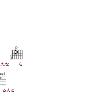
D
し
た
な
ら
us4
る
人
に