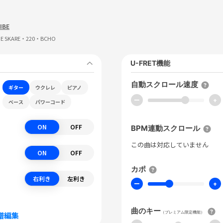
IBE
LIE SKARE・220・BCHO
U-FRET機能
自動スクロール速度
ギター
ウクレレ
ピアノ
ー
+
ベース
パワーコード
ON
OFF
BPM連動スクロール
この曲は対応していません
ON
OFF
カポ
右利き
左利き
ー
+
曲のキー
（プレミアム限定機能）
譜編集