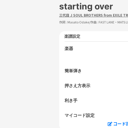
starting over
三代目 J SOUL BROTHERS from EXILE TR
作詞 :
Masato Odake
/作曲 :
FAST LANE・MATS 
楽譜設定
楽器
簡単弾き
押さえ方表示
利き手
マイコード設定
コード