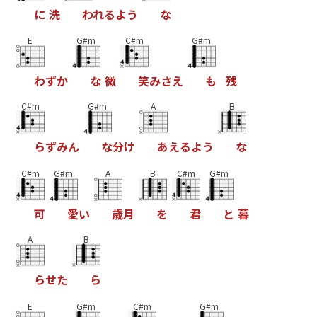
に
洗
わ
れ
る
よ
う
な
E
G#m
C#m
G#m
わ
ず
か
な
微
笑
み
さ
え
も
残
C#m
G#m
A
B
ら
ず
み
ん
な
分
け
あ
え
る
よ
う
な
C#m
G#m
A
B
C#m
G#m
可
愛
い
歳
月
を
君
と
暮
A
B
ら
せ
た
ら
E
G#m
C#m
G#m