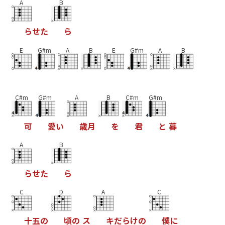
A
B
ら
せ
た
ら
E
G#m
A
B
E
G#m
A
B
C#m
G#m
A
B
C#m
G#m
可
愛
い
歳
月
を
君
と
暮
A
B
ら
せ
た
ら
C
D
A
C
十
五
の
頃
の
ス
キ
だ
ら
け
の
僕
に