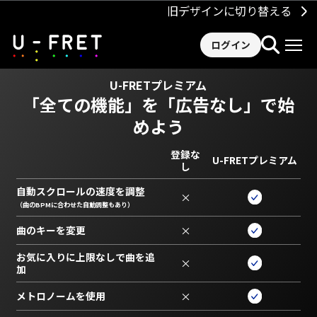
旧デザインに切り替える
ログイン
U-FRETプレミアム
「全ての機能」を
「広告なし」で始
めよう
登録な
U-FRETプレミアム
し
自動スクロールの速度を調整
×
（曲のBPMに合わせた自動調整もあり）
曲のキーを変更
×
お気に入りに上限なしで曲を追
×
加
メトロノームを使用
×