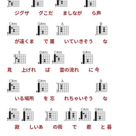
ジ
グ
ザ
グ
こ
だ
ま
し
な
が
ら
声
C#m
G#m
A
B
が
遠
く
ま
で
届
い
て
い
き
そ
う
な
E
G#m
C#m
G#m
見
上
げ
れ
ば
雲
の
流
れ
に
今
C#m
G#m
A
B
い
る
場
所
を
忘
れ
ち
ゃ
い
そ
う
な
C#m
G#m
A
B
C#m
G#m
寂
し
い
あ
の
街
で
君
と
暮