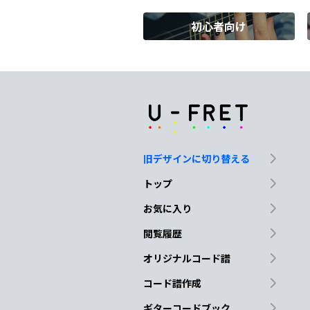
初心者向け
G
A
F#m7
B
た
とえ
ば今
は違
Em7
Asus4
F#m7
思い通
りにいか
な
旧デザインに切り替える
Em7
A
F#m
トップ
い
くつもの
思い出
お気に入り
閲覧履歴
G
A
F#m
オリジナルコード譜
心から
心から思う
コード譜作成
ギターコードブック