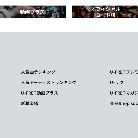
オフィシャル
動画プラス
コード譜
m
Em7
A
D
う場所に
立っ
ていて
も
Bm
Em7
A
F#7
Bm
い日に
は
懐かしい
景色見
に行こう
よ
人気曲ランキング
U-FRETプ
7
Bm
Em7
G/A
A/B
人気アーティストランキング
U-リク
がやさし
く 君
を包んで
ゆくか
ら
U-FRET動画プラス
U-FRETマガ
新着楽譜
楽器Shop soc
7
Bm
君が信じてる
ものは何ですか?