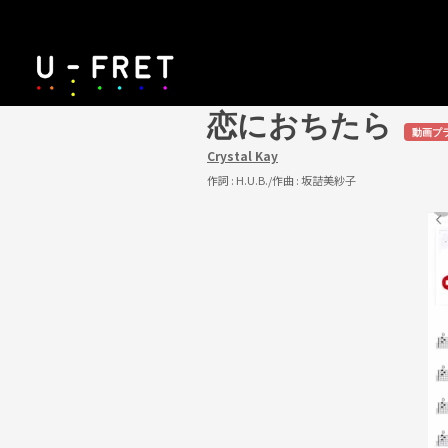
恋におちたら
動画プ
Crystal Kay
作詞 :
H.U.B.
/作曲 :
坂詰美紗子