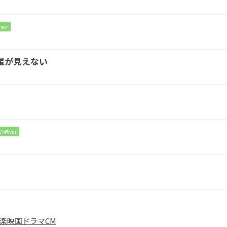
君が大切な
ものは何ですか?
ver
星が見えない
G
A
G
決めた
恋におち
て I love
you
心者ver
G
Em7
Am
D
楽
映画
ドラマ
CM
に見て
た夢
と願い
ごとを
聞かせて