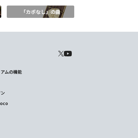
「カポなし」の曲
レミアムの機能
ジン
oco