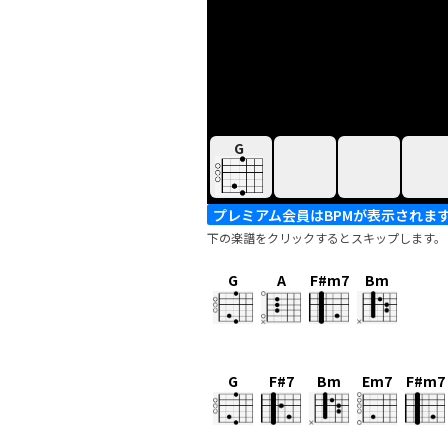
G
プレミアム会員はBPMが表示されま
下の楽譜をクリックするとスキップします。
G
A
F#m7
Bm
G
F#7
Bm
Em7
F#m7