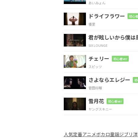
あいみょん
心から
心から思う
ドライフラワー
初心者
優里
G
F#aug
君が眩しいから僕は
その笑顔 その
涙
SIX LOUNGE
チェリー
Bm
Em7
F#m7
初心者ver
スピッツ
ずっと守
ってく
と
さよならエレジー
初
菅田将暉
F#m7
Em7
F#m7
G
A
雪月花
初心者ver
ヤングスキニー
G
A
F#m7
Bm
人気
定番
アニメ
ボカロ
童謡
ジブリ
洋
君が
子供
の頃