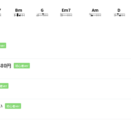
7
Bm
G
Em7
Am
D
きっ
とすべ
ての世
界変わり
始めて
いた
Bm
Em7
A
D
ver
を 正
直に
言え
る
80円
初心者ver
Bm
Em7
A
F#7
Bm
りげな
く
笑いかけ
る君が
大好き
で
者ver
Bm
Em7
G/A
A/B
い
初心者ver
輝
く 瞬
間を胸
に刻も
う
7
Bm