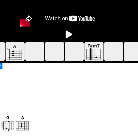
F#m7
A
す
G
A