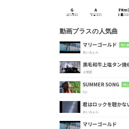
G
A
F#m
出
会った
ときから
動画プラスの人気曲
G
A
F#m7
マリーゴールド
初心者
あいみょん
今な
らこの
気持ち
黒毛和牛上塩タン焼6
Em7
Asus4
F#m7
大塚愛
道に咲い
た花に
さ
SUMMER SONG
初心
YUI
Em7
A
F#m7
君はロックを聴かな
ど
んな宝
石より
も
あいみょん
マリーゴールド
G
A
F#m