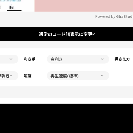
Powered by 
GliaStud
Mute
通常のコード譜表示に変更
利き手
押さえ方
速度