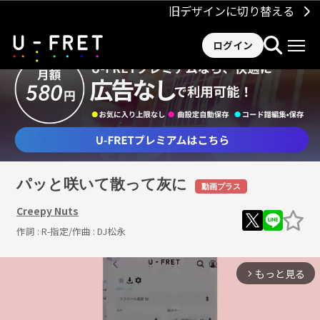
旧デザインに切り替える
ログイン
パッと咲いて散って灰に
動画プラス
Creepy Nuts
作詞 :
R-指定
/作曲 :
DJ松永
もっと見る
arrow_forward_ios