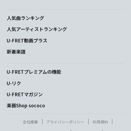
パッと
咲いて散って
灰に
人気曲ランキング
G
Am7
人気アーティストランキング
U-FRET動画プラス
消
えてく
然と
新着楽譜
Fmaj7
C
G
Am7
難攻
不落を目の
前に
色気づいて
U-FRETプレミアムの機能
U-リク
る
U-FRETマガジン
Fmaj7
C
G
Am7
楽器Shop sococo
春
の風吹
き荒れる
土壇場
で
会社概要
プライバシーポリシー
利用規約