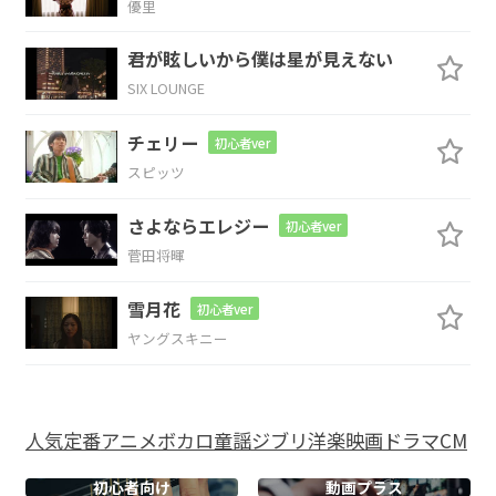
優里
F
C
君が眩しいから僕は星が見えない
SIX LOUNGE
憎まれ
ながらはばかれ世
界へ
チェリー
初心者ver
Am7
Em7
スピッツ
その
優しさってのは
傍らに
さよならエレジー
初心者ver
菅田将暉
Am7
Em7
雪月花
初心者ver
優れたモノのみ
あの2文字
ヤングスキニー
Am7
Em7
F
今のお前にゃ
誰一人
控えめに言っても
人気
定番
アニメ
ボカロ
童謡
ジブリ
洋楽
映画
ドラマ
CM
C
初心者向け
動画プラス