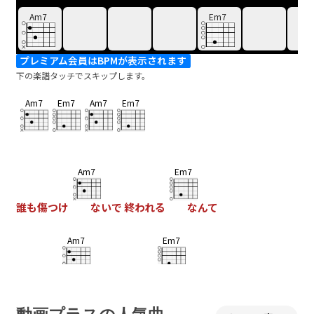
Am7
Em7
プレミアム会員はBPMが表示されます
下の楽譜タッチでスキップします。
Am7
Em7
Am7
Em7
Am7
Em7
誰も傷つけ
ないで 終われる
なんて
Am7
Em7
ハナから
望まねぇ事だぜ
my men
Am7
Em7