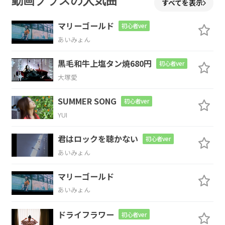
動画プラスの人気曲
すべてを表示
ヤツの
願いを お前の
願いで
マリーゴールド
初心者ver
あいみょん
F
C
黒毛和牛上塩タン焼680円
初心者ver
押し
のけてやっと開く
狭いway
大塚愛
Am7
Em7
SUMMER SONG
初心者ver
YUI
嫌われ
ないで終われる
なんて
君はロックを聴かない
初心者ver
Am7
Em7
あいみょん
微塵も
期待しちゃいけないぜ
my men
マリーゴールド
あいみょん
Am7
Em7
ドライフラワー
初心者ver
引きずり
倒して 蹴落
として