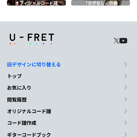
オフィシャル
コード譜
「カポなし」の曲
敵わない
Am7
Em7
F
散っては咲いての
只中に
短すぎるその
C
花盛り
旧デザインに切り替える
Dm7
トップ
お気に入り
無数の目に晒されるstage
閲覧履歴
Dm7
N.C.
オリジナルコード譜
今全て露に
コード譜作成
ギターコードブック
Fmaj7
C