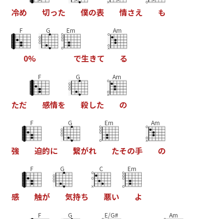
冷
め
切
っ
た
僕
の
表
情
さ
え
も
F
G
Em
Am
0
%
で
生
き
て
る
F
G
Am
た
だ
感
情
を
殺
し
た
の
F
G
Em
Am
強
迫
的
に
繋
が
れ
た
そ
の
手
の
F
G
C
Em
感
触
が
気
持
ち
悪
い
よ
F
G
E/G#
Am