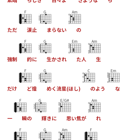
素
晴
ら
し
き
日
々
よ
さ
よ
う
な
ら
F
G
Am
た
だ
涙
止
ま
ら
な
い
の
F
G
Em
Am
強
制
的
に
生
か
さ
れ
た
人
生
F
G
C
Em
だ
け
ど
煌
め
く
流
星
(
ほ
し
)
の
よ
う
な
F
G
E/G#
Am
一
瞬
の
輝
き
に
思
い
焦
が
れ
F
G
Am
F