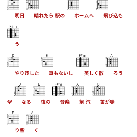
明
日
晴
れ
た
ら
駅
の
ホ
ー
ム
へ
飛
び
込
も
F#m
う
D
E
F#m
A
や
り
残
し
た
事
も
な
い
し
美
し
く
散
ろ
う
D
E
F#m
A
D
聖
な
る
夜
の
音
楽
祭
汽
笛
が
鳴
E
A
り
響
く