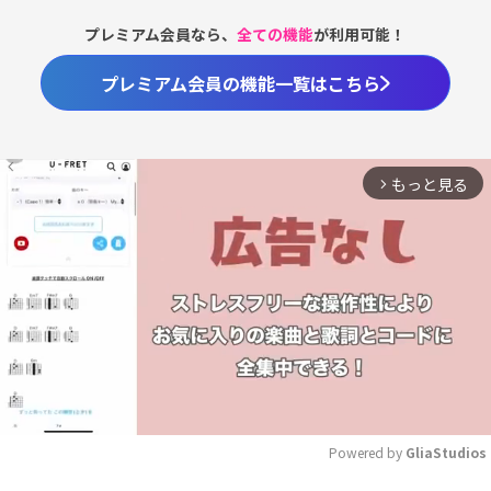
プレミアム会員なら、
全ての機能
が利用可能！
プレミアム会員の機能一覧はこちら
もっと見る
arrow_forward_ios
Powered by 
GliaStudios