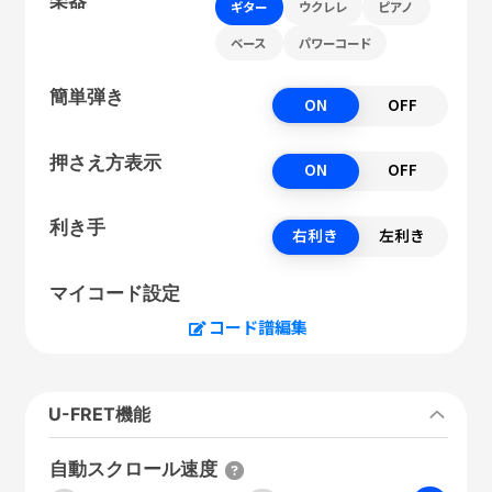
ギター
ウクレレ
ピアノ
ベース
パワーコード
簡単弾き
ON
OFF
押さえ方表示
ON
OFF
利き手
右利き
左利き
マイコード設定
コード譜編集
U-FRET機能
自動スクロール速度