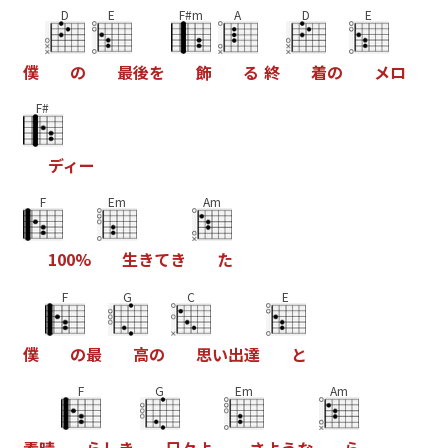
D
E
F#m
A
D
E
僕
の
最
後
を
飾
る
終
着
の
メ
ロ
F#
デ
ィ
ー
F
Em
Am
1
0
0
%
生
き
て
き
た
F
G
C
E
僕
の
最
高
の
思
い
出
達
と
F
G
Em
Am