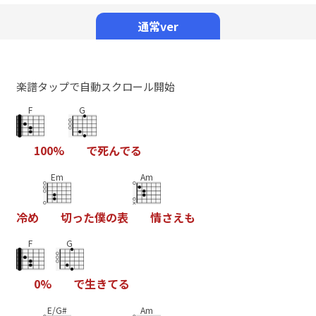
Mute
通常ver
楽譜タップで自動スクロール開始
F
G
1
0
0
%
で
死
ん
で
る
Em
Am
冷
め
切
っ
た
僕
の
表
情
さ
え
も
F
G
0
%
で
生
き
て
る
E/G#
Am