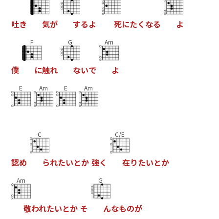
吐
き
気
が
す
る
よ
死
に
た
く
な
る
よ
F
G
Am
僕
に
触
れ
な
い
で
よ
E
Am
E
Am
C
C/E
認
め
ら
れ
た
い
と
か
強
く
在
り
た
い
と
か
Am
G
敬
わ
れ
た
い
と
か
そ
ん
な
も
の
が