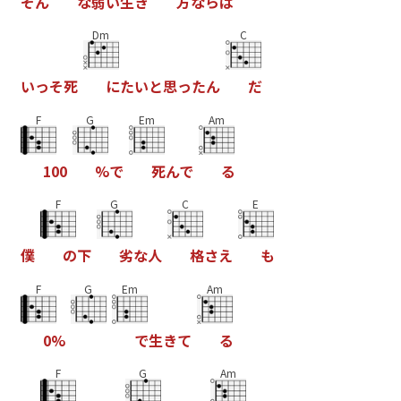
そ
ん
な
弱
い
生
き
方
な
ら
ば
Dm
C
い
っ
そ
死
に
た
い
と
思
っ
た
ん
だ
F
G
Em
Am
1
0
0
%
で
死
ん
で
る
F
G
C
E
僕
の
下
劣
な
人
格
さ
え
も
F
G
Em
Am
0
%
で
生
き
て
る
F
G
Am