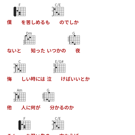
F
C/E
僕
を
苦
し
め
る
も
の
で
し
か
Dm
G
な
い
と
知
っ
た
い
つ
か
の
夜
C
E/G#
悔
し
い
時
に
は
泣
け
ば
い
い
と
か
Am
G
他
人
に
何
が
分
か
る
の
か
F
C/E