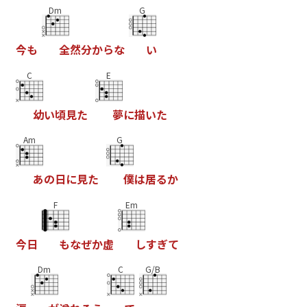
Dm
G
今
も
全
然
分
か
ら
な
い
C
E
幼
い
頃
見
た
夢
に
描
い
た
Am
G
あ
の
日
に
見
た
僕
は
居
る
か
F
Em
今
日
も
な
ぜ
か
虚
し
す
ぎ
て
Dm
C
G/B