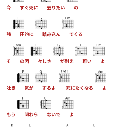
今
す
ぐ
死
に
去
り
た
い
の
F
G
Em
強
圧
的
に
踏
み
込
ん
で
く
る
Am
F
G
C
Em
そ
の
図
々
し
さ
が
耐
え
難
い
よ
F
G
E/G#
Am
吐
き
気
が
す
る
よ
死
に
た
く
な
る
よ
F
G
Am
も
う
関
わ
ら
な
い
で
よ
D
E
A
E