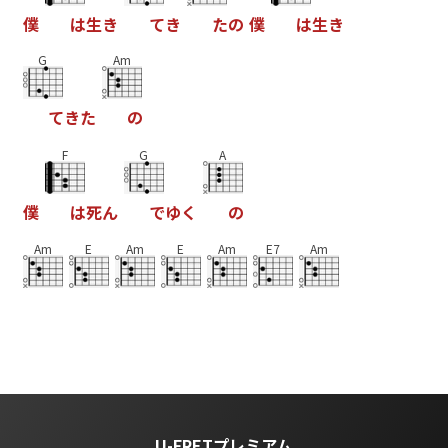
僕
は
生
き
て
き
た
の
僕
は
生
き
G
Am
て
き
た
の
F
G
A
僕
は
死
ん
で
ゆ
く
の
Am
E
Am
E
Am
E7
Am
U-FRETプレミアム