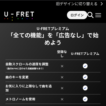
旧デザインに切り替える
ログイン
U-FRETプレミアム
「全ての機能」を
「広告なし」で始
めよう
登録な
U-FRETプレミアム
し
自動スクロールの速度を調整
×
（曲のBPMに合わせた自動調整もあり）
曲のキーを変更
×
お気に入りに上限なしで曲を追
×
加
メトロノームを使用
×