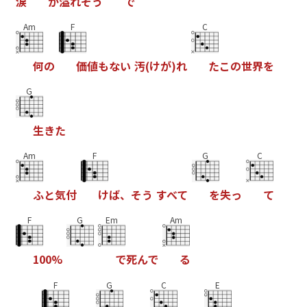
涙
が
溢
れ
そ
う
で
Am
F
C
何
の
価
値
も
な
い
汚
(
け
が
)
れ
た
こ
の
世
界
を
G
生
き
た
Am
F
G
C
ふ
と
気
付
け
ば
、
そ
う
す
べ
て
を
失
っ
て
F
G
Em
Am
1
0
0
%
で
死
ん
で
る
F
G
C
E