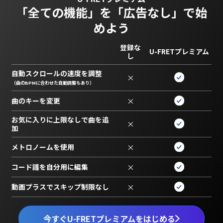
「全ての機能」を
「広告なし」で始
めよう
登録な
U-FRETプレミアム
し
自動スクロールの速度を調整
×
（曲のBPMに合わせた自動調整もあり）
曲のキーを変更
×
お気に入りに上限なしで曲を追
×
加
メトロノームを使用
×
コード譜を自分用に編集
×
動画プラスでスキップ制限なし
×
今すぐU-FRETプレミアムをはじめる