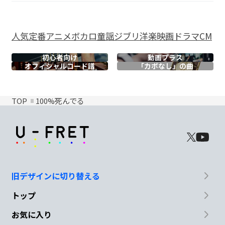
人気
定番
アニメ
ボカロ
童謡
ジブリ
洋楽
映画
ドラマ
CM
初心者向け
動画プラス
オフィシャル
コード譜
「カポなし」の曲
TOP
100%死んでる
旧デザインに切り替える
トップ
お気に入り