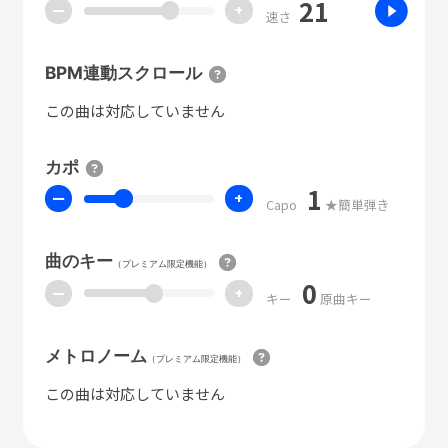
21
ー
+
速さ
BPM連動スクロール
この曲は対応していません
カポ
1
ー
+
Capo
★簡単弾き
曲のキー
（プレミアム限定機能）
0
ー
+
キー
原曲キー
メトロノーム
（プレミアム限定機能）
この曲は対応していません