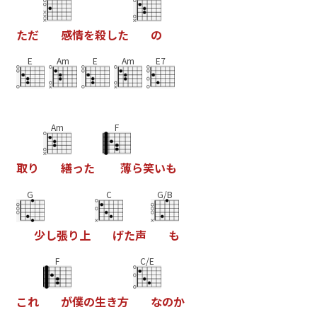
た
だ
感
情
を
殺
し
た
の
E
Am
E
Am
E7
Am
F
取
り
繕
っ
た
薄
ら
笑
い
も
G
C
G/B
少
し
張
り
上
げ
た
声
も
F
C/E
こ
れ
が
僕
の
生
き
方
な
の
か