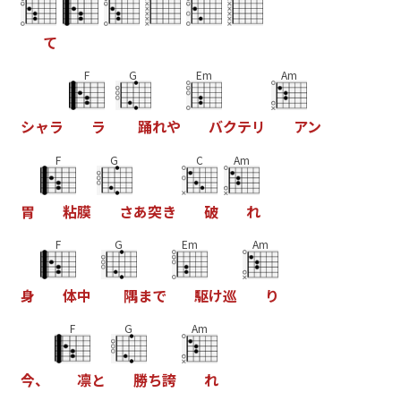
て
F
G
Em
Am
シ
ャ
ラ
ラ
踊
れ
や
バ
ク
テ
リ
ア
ン
F
G
C
Am
胃
粘
膜
さ
あ
突
き
破
れ
F
G
Em
Am
身
体
中
隅
ま
で
駆
け
巡
り
F
G
Am
今
、
凛
と
勝
ち
誇
れ