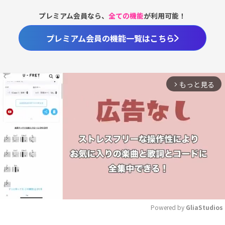
プレミアム会員なら、
全ての機能
が利用可能！
プレミアム会員の機能一覧はこちら
もっと見る
arrow_forward_ios
Powered by 
GliaStudios