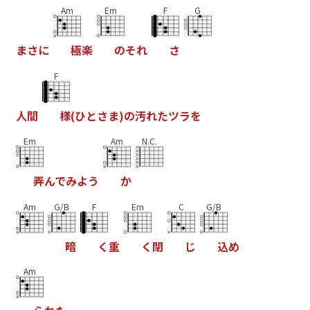
Am
Em
F
G
ま
さ
に
極
楽
の
そ
れ
さ
F
人
間
様
(
ひ
と
さ
ま
)
の
汚
れ
た
ツ
ラ
を
Em
Am
N.C.
弄
ん
で
み
よ
う
か
Am
G/B
F
Em
C
G/B
暗
く
重
く
閉
じ
込
め
Am