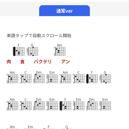
Mute
通常ver
楽譜タップで自動スクロール開始
F
G
Am
肉
食
バ
ク
テ
リ
ア
ン
Am
C
Dm
Em
Am
C
F
G
Am
C
Dm
Em
F
Em
Dm
Em
Am
Em
F
G