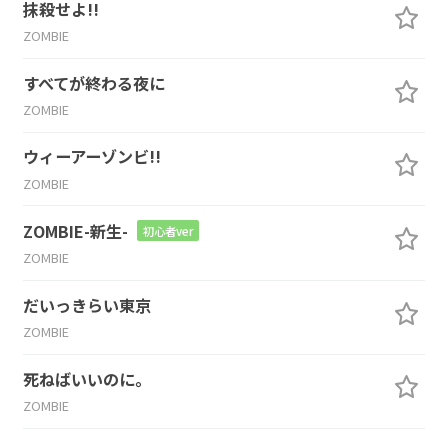
抹殺せよ!!
ZOMBIE
すべてが終わる夜に
ZOMBIE
ウィーアーゾンビ!!
ZOMBIE
ZOMBIE-新生-
初心者ver
ZOMBIE
だいっきらい東京
ZOMBIE
死ねばいいのに。
ZOMBIE