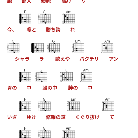
腹
部
大
動
脈
駆
け
り
F
G
Am
今
、
凛
と
勝
ち
誇
れ
G
F
G
Em
Am
シ
ャ
ラ
ラ
歌
え
や
バ
ク
テ
リ
ア
ン
F
G
C
Am
胃
の
中
腸
の
中
肺
の
中
F
G
Em
Am
い
ざ
ゆ
け
修
羅
の
道
く
ぐ
り
抜
け
て
F
G
Am