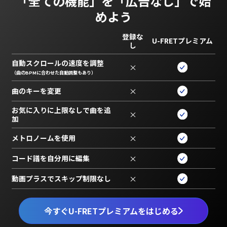
「全ての機能」を
「広告なし」で始
めよう
登録な
U-FRETプレミアム
し
自動スクロールの速度を調整
×
（曲のBPMに合わせた自動調整もあり）
曲のキーを変更
×
お気に入りに上限なしで曲を追
×
加
メトロノームを使用
×
コード譜を自分用に編集
×
動画プラスでスキップ制限なし
×
今すぐU-FRETプレミアムをはじめる