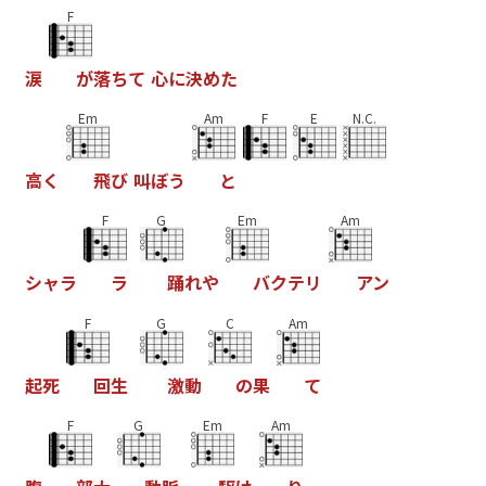
F
涙
が
落
ち
て
心
に
決
め
た
Em
Am
F
E
N.C.
高
く
飛
び
叫
ぼ
う
と
F
G
Em
Am
シ
ャ
ラ
ラ
踊
れ
や
バ
ク
テ
リ
ア
ン
F
G
C
Am
起
死
回
生
激
動
の
果
て
F
G
Em
Am