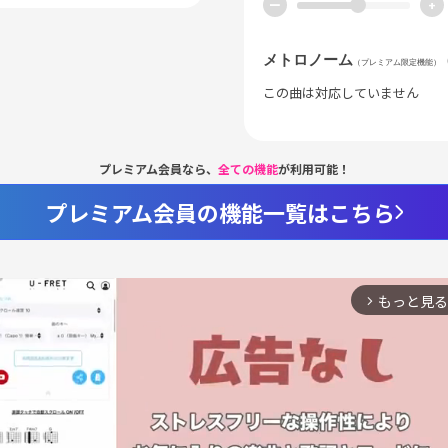
ー
+
メトロノーム
（プレミアム限定機能）
この曲は対応していません
プレミアム会員なら、
全ての機能
が利用可能！
プレミアム会員の機能一覧はこちら
もっと見る
arrow_forward_ios