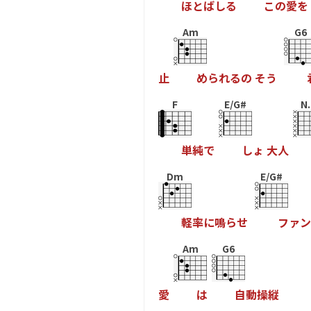
ほ
と
ば
し
る
こ
の
愛
を
Am
G6
止
め
ら
れ
る
の
そ
う
F
E/G#
N.
単
純
で
し
ょ
大
人
Dm
E/G#
軽
率
に
鳴
ら
せ
フ
ァ
ン
Am
G6
愛
は
自
動
操
縦