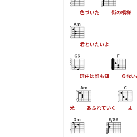
色
づ
い
た
街
の
模
様
Am
君
と
い
た
い
よ
G6
F
理
由
は
誰
も
知
ら
な
い
Am
C
光
あ
ふ
れ
て
い
く
よ
Dm
E/G#