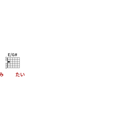
E/G#
み
た
い