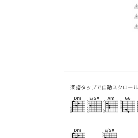
楽譜タップで自動スクロー
Dm
E/G#
Am
G6
Dm
E/G#