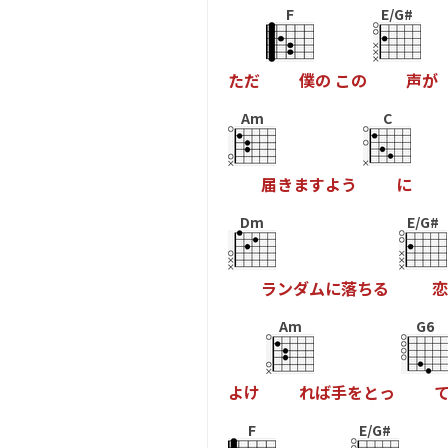
F
E/G#
た
だ
僕
の
こ
の
声
が
Am
C
届
き
ま
す
よ
う
に
Dm
E/G#
ラ
ン
ダ
ム
に
落
ち
る
恋
Am
G6
よ
け
れ
ば
手
を
と
っ
F
E/G#