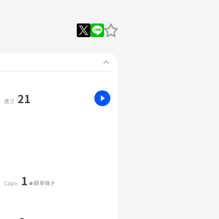
21
速さ
1
Capo
★簡単弾き