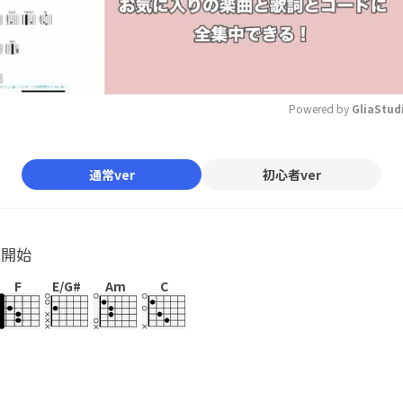
Powered by 
GliaStud
Mute
通常ver
初心者ver
ル開始
F
E/G#
Am
C