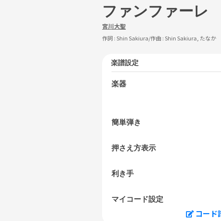
ファンファーレ
宮川大聖
作詞 :
Shin Sakiura
/作曲 :
Shin Sakiura, たなか
楽譜設定
楽器
簡単弾き
押さえ方表示
利き手
マイコード設定
コード