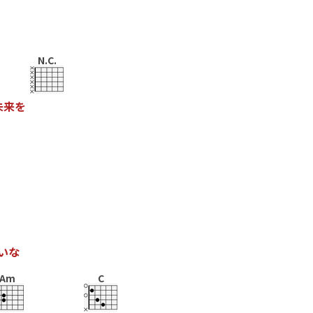
N.C.
未
来
を
い
な
Am
C