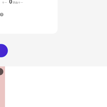
0
キー
原曲キー