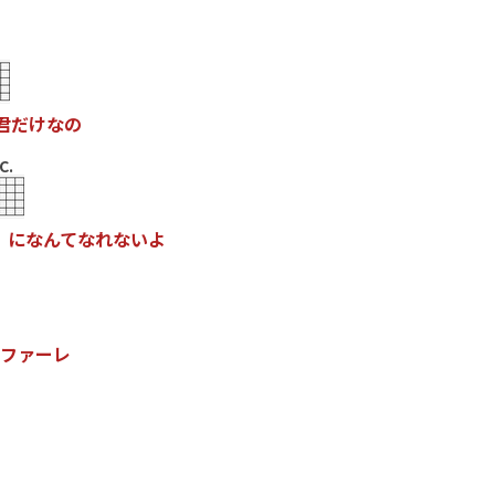
君
だ
け
な
の
C.
に
な
ん
て
な
れ
な
い
よ
フ
ァ
ー
レ