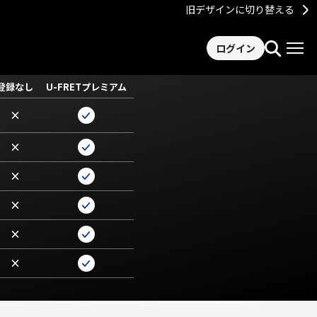
旧デザインに切り替える
ログイン
登録なし
U-FRETプレミアム
×
×
×
×
×
×