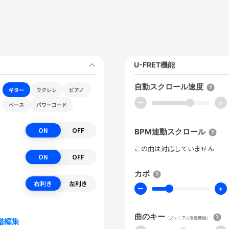
U-FRET機能
自動スクロール速度
ギター
ウクレレ
ピアノ
ー
+
ベース
パワーコード
ON
OFF
BPM連動スクロール
この曲は対応していません
ON
OFF
カポ
右利き
左利き
ー
+
曲のキー
（プレミアム限定機能）
譜編集