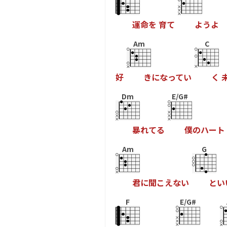
運
命
を
育
て
よ
う
よ
Am
C
好
き
に
な
っ
て
い
く
Dm
E/G#
暴
れ
て
る
僕
の
ハ
ー
ト
Am
G
君
に
聞
こ
え
な
い
と
い
F
E/G#