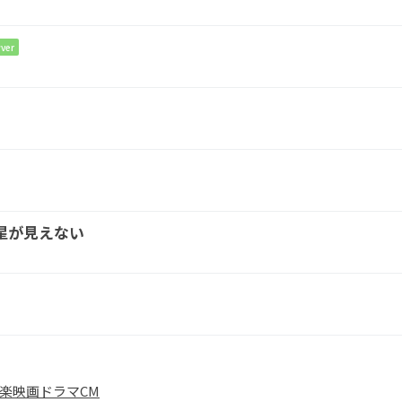
を
ver
D
ない
星が見えない
楽
映画
ドラマ
CM