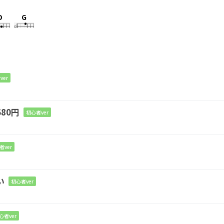
D
G
回
ってく
ver
80円
初心者ver
を
者ver
D
い
初心者ver
目で
心者ver
Bm