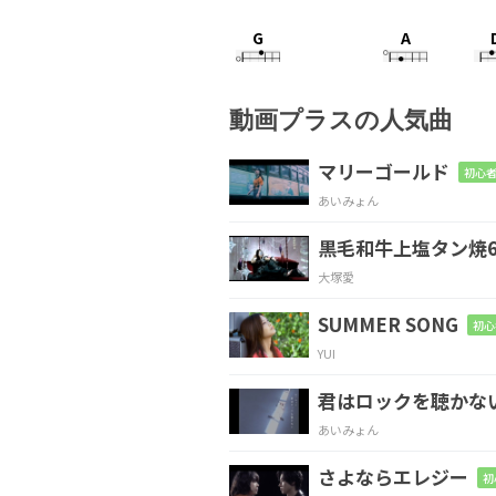
G
A
僕らのはるか
上を
動画プラスの人気曲
A
D
マリーゴールド
初心者
あいみょん
衛星
たちが見てる
黒毛和牛上塩タン焼6
G
A
D
大塚愛
深く眠り
こけた
街
SUMMER SONG
初心
YUI
G
A
君はロックを聴かな
見下ろそうぜ
光った
あいみょん
さよならエレジー
初
Gmaj9
A