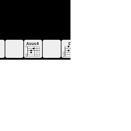
Asus4
D
Gmaj9