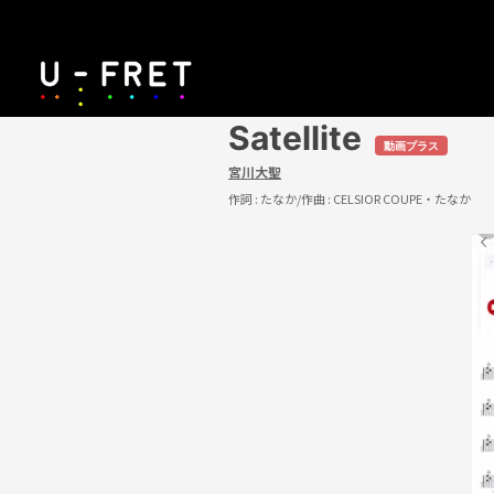
Satellite
動画プラス
宮川大聖
作詞 :
たなか
/作曲 :
CELSIOR COUPE・たなか