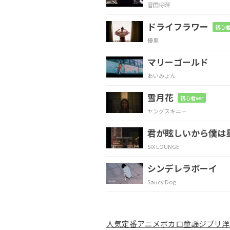
菅田将暉
抱えきれない
寂しさ
ドライフラワー
初心者
優里
Gmaj9
Asus4
マリーゴールド
誰も諭してく
れやし
あいみょん
雪月花
Gmaj9
A
Bm
初心者ver
ヤングスキニー
僕の涙は
君だけ
の
君が眩しいから僕は
SIX LOUNGE
Gmaj9
シンデレラボーイ
My
heart's gonna beat
Saucy Dog
Asus4
D
人気
定番
アニメ
ボカロ
童謡
ジブリ
洋
ふ
たり
だけの夜