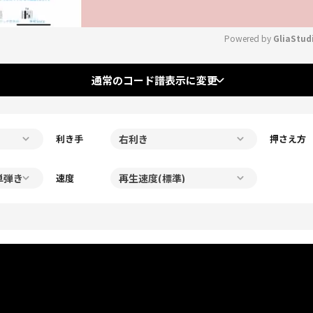
Powered by 
GliaStud
Mute
通常のコード譜表示に変更
利き手
押さえ方
速度