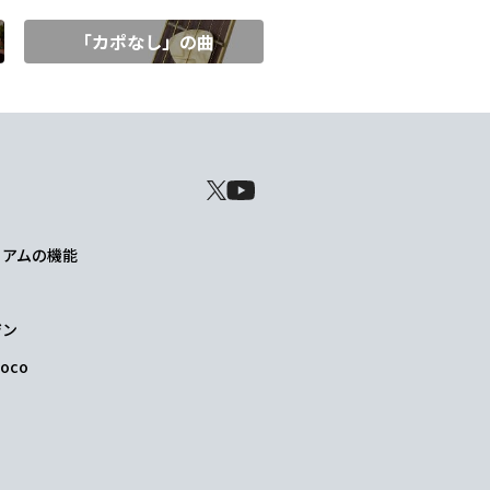
「カポなし」の曲
レミアムの機能
ジン
oco