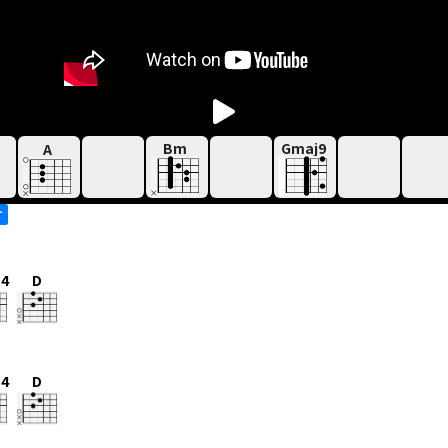
Bm
Gmaj9
A
す
s4
D
s4
D