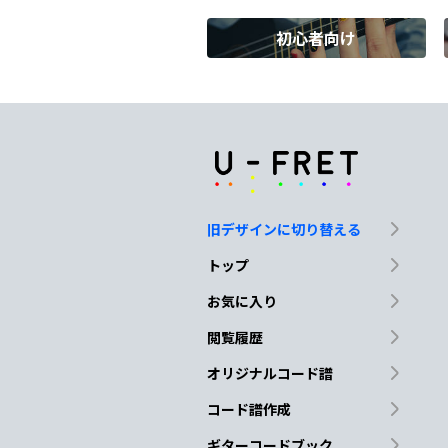
初心者向け
Gmaj9
A
愛して
るなんて
Bm
G
言えやし
ないような
旧デザインに切り替える
A
D/F#
トップ
暖
炉の前 ふた
り
お気に入り
閲覧履歴
G
A
オリジナルコード譜
あたたかい
時間を
コード譜作成
ギターコードブック