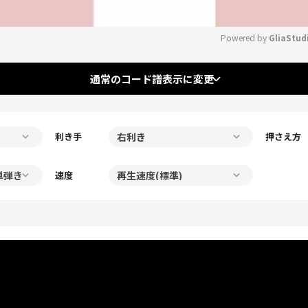
Powered by 
GliaStud
Mute
通常のコード譜表示に変更
利き手
押さえ方
速度