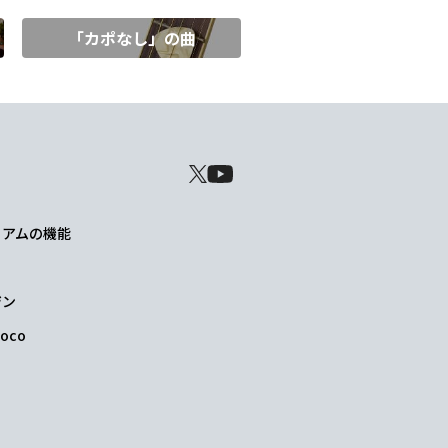
「カポなし」の曲
レミアムの機能
ジン
oco