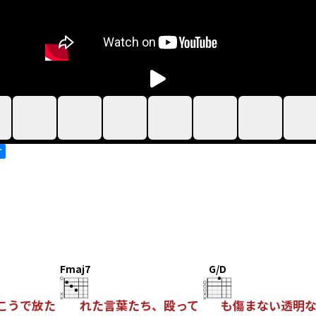
す
Fmaj7
G/D
こうで放た
れた言葉たち、殴って
も傷まない透明