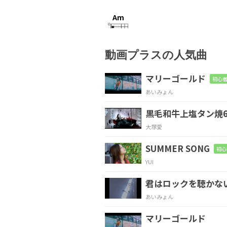
Am
満天の星のように散らばっ
動画プラスの人気曲
Fmaj7
G/D
マリーゴールド
初心者
あいみょん
僕はずっと苦し
かった
黒毛和牛上塩タン焼6
Em
G
大塚愛
そうだ 僕にとって「
SUMMER SONG
初心
YUI
Em
G
君はロックを聴かな
この
生が正しいか間
違
あいみょん
マリーゴールド
A#dim