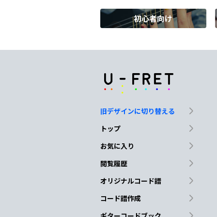
初心者向け
Em
G
好き
放題僕を貶し、カ
A#dim
この声の正体に
名前を付け
旧デザインに切り替える
Cmaj7
D
Em
トップ
お気に入り
閲覧履歴
Cmaj7
D
Em
オリジナルコード譜
コード譜作成
ギターコードブック