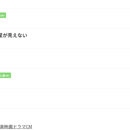
プレートは
持ち帰って
ver
Fmaj7
G/D
星が見えない
のた
めにあったのに、気づいた
らこの手を離れて
Fmaj7
G/D
G
スに僕の
何がわかるの？輪郭さ
えぼやけ
そうな
心者ver
くちゃ
A
楽
映画
ドラマ
CM
いほどに鳴るノイズ
が