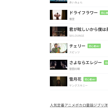
あいみょん
その手に抱えた大層な
テン
ドライフラワー
初心者
優里
Am
君が眩しいから僕は
鏡に映った僕の色は全部僕
SIX LOUNGE
チェリー
Am
初心者ver
スピッツ
名前も顔も隠したアノニマ
さよならエレジー
初
菅田将暉
Fmaj7
G/D
雪月花
初心者ver
僕の全部、取り返
さな
ヤングスキニー
Em
G
人気
定番
アニメ
ボカロ
童謡
ジブリ
洋
何度遮ったって
五月蠅