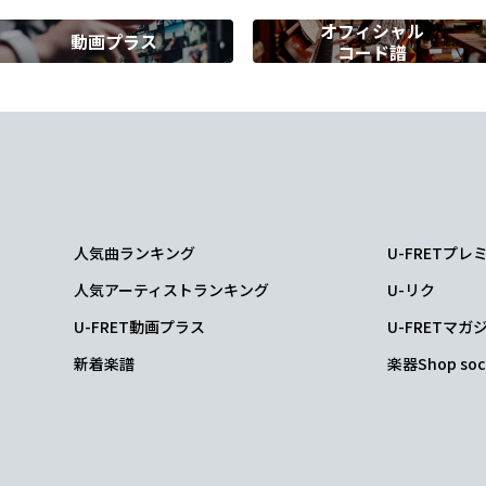
オフィシャル
動画プラス
コード譜
A
テゴライズの檻に縛って
も
B
られるのは自
分だけだろ？
人気曲ランキング
U-FRETプ
人気アーティストランキング
U-リク
U-FRET動画プラス
U-FRETマガ
新着楽譜
楽器Shop soc