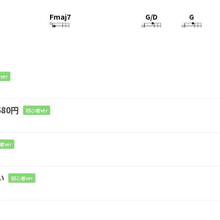
Fmaj7
G/D
G
ているガラス
の破片の上を、裸足
で歩く
ような
ver
んだ
80円
初心者ver
A
正解」なんてどうだってい
い
者ver
A
い
初心者ver
いか自分で決めるか
ら
B