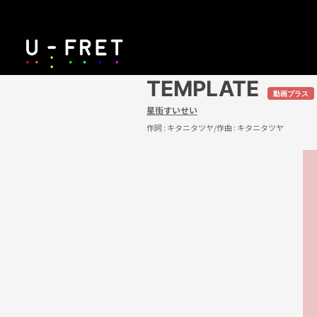
TEMPLATE
動画プラス
星街すいせい
作詞 :
キタニタツヤ
/作曲 :
キタニタツヤ