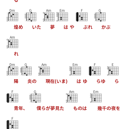
Dm
G
Am
Em
F
G
煌
め
い
た
夢
は
や
ぶ
れ
か
ぶ
Am
れ
Dm
G
Am
Em
F
E
陽
炎
の
現
在
(
い
ま
)
は
ゆ
ら
ゆ
ら
F
G
Am
Em
青
年
、
僕
ら
が
夢
見
た
も
の
は
幾
千
の
夜
を
F