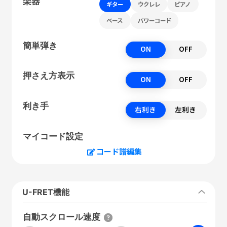
楽器
ギター
ウクレレ
ピアノ
ベース
パワーコード
簡単弾き
ON
OFF
押さえ方表示
ON
OFF
利き手
右利き
左利き
マイコード設定
コード譜編集
U-FRET機能
自動スクロール速度