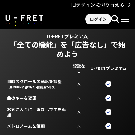
旧デザインに切り替える
ログイン
U-FRETプレミアム
「全ての機能」を
「広告なし」で始
めよう
登録な
U-FRETプレミアム
し
自動スクロールの速度を調整
×
（曲のBPMに合わせた自動調整もあり）
曲のキーを変更
×
お気に入りに上限なしで曲を追
×
加
メトロノームを使用
×