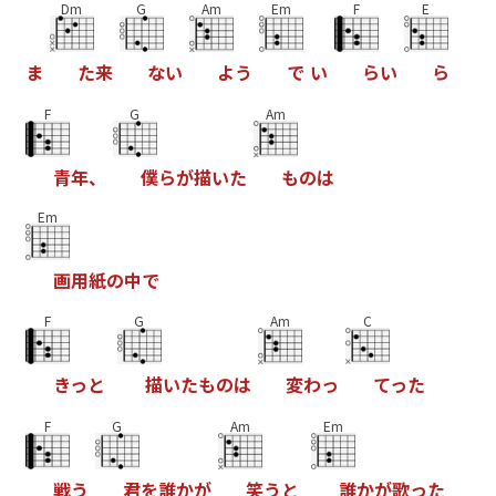
Dm
G
Am
Em
F
E
ま
た
来
な
い
よ
う
で
い
ら
い
ら
F
G
Am
青
年
、
僕
ら
が
描
い
た
も
の
は
Em
画
用
紙
の
中
で
F
G
Am
C
き
っ
と
描
い
た
も
の
は
変
わ
っ
て
っ
た
F
G
Am
Em
戦
う
君
を
誰
か
が
笑
う
と
誰
か
が
歌
っ
た