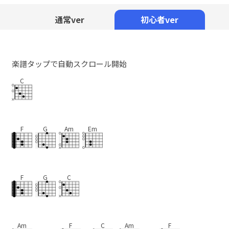
Mute
通常ver
初心者ver
楽譜タップで自動スクロール開始
C
F
G
Am
Em
F
G
C
Am
F
C
Am
F