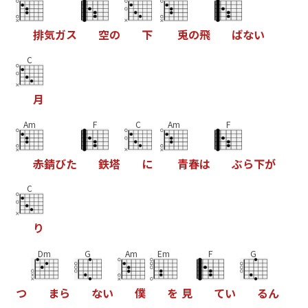
排
気
ガ
ス
空
の
下
兎
の
飛
ば
な
い
C
月
Am
F
C
Am
F
赤
錆
び
た
鉄
塔
に
青
春
は
ぶ
ら
下
が
C
り
Dm
G
Am
Em
F
G
つ
ま
ら
な
い
僕
を
見
て
い
る
ん