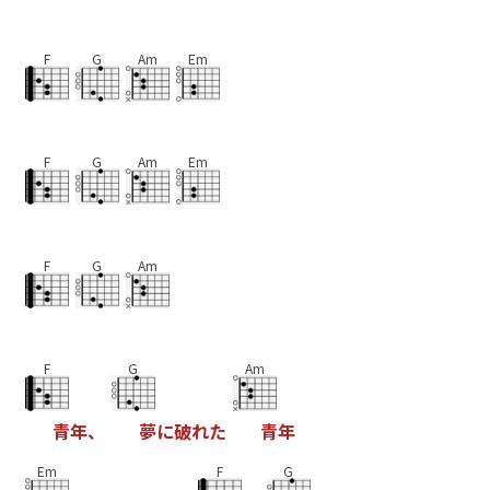
F
G
Am
Em
F
G
Am
Em
F
G
Am
F
G
Am
青
年
、
夢
に
破
れ
た
青
年
Em
F
G