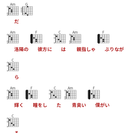
Am
G
だ
Am
F
C
Am
F
洛
陽
の
彼
方
に
は
親
指
し
ゃ
ぶ
り
な
が
C
ら
Am
F
C
Am
F
輝
く
瞳
を
し
た
青
臭
い
僕
が
い
C
る