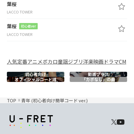
葉桜
LACCO TOWER
葉桜
初心者ver
LACCO TOWER
人気
定番
アニメ
ボカロ
童謡
ジブリ
洋楽
映画
ドラマ
CM
初心者向け
動画プラス
オフィシャル
コード譜
「カポなし」の曲
TOP
青年 (初心者向け簡単コード ver.)