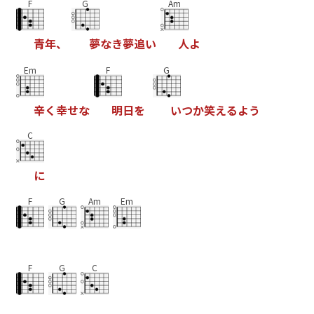
F
G
Am
青
年
、
夢
な
き
夢
追
い
人
よ
Em
F
G
辛
く
幸
せ
な
明
日
を
い
つ
か
笑
え
る
よ
う
C
に
F
G
Am
Em
F
G
C