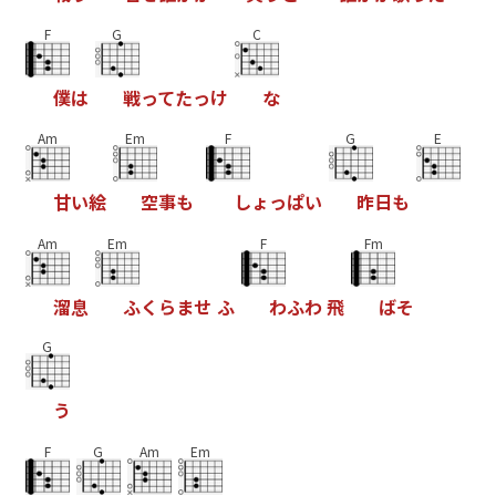
F
G
C
僕
は
戦
っ
て
た
っ
け
な
Am
Em
F
G
E
甘
い
絵
空
事
も
し
ょ
っ
ぱ
い
昨
日
も
Am
Em
F
Fm
溜
息
ふ
く
ら
ま
せ
ふ
わ
ふ
わ
飛
ば
そ
G
う
F
G
Am
Em