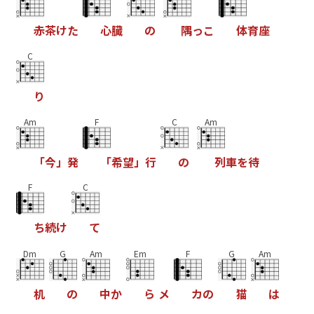
赤
茶
け
た
心
臓
の
隅
っ
こ
体
育
座
C
り
Am
F
C
Am
「
今
」
発
「
希
望
」
行
の
列
車
を
待
F
C
ち
続
け
て
Dm
G
Am
Em
F
G
Am
机
の
中
か
ら
メ
カ
の
猫
は