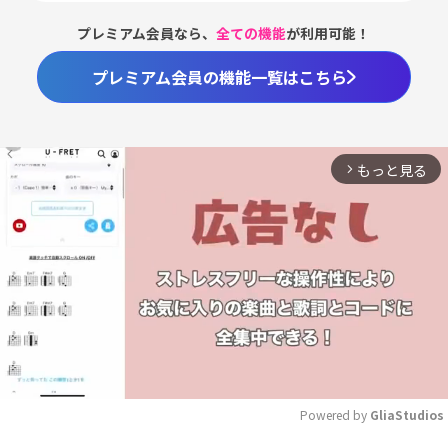
プレミアム会員なら、
全ての機能
が利用可能！
プレミアム会員の機能一覧はこちら
もっと見る
arrow_forward_ios
Powered by 
GliaStudios