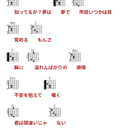
知
っ
て
る
か
？
夢
は
夢
で
所
詮
い
つ
か
は
目
Am
C
覚
め
る
も
ん
さ
F
G
Am
胸
に
溢
れ
ん
ば
か
り
の
感
情
Em
F
不
安
を
抱
え
て
嘆
く
G
C
君
は
間
違
い
じ
ゃ
な
い