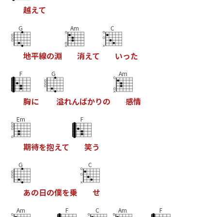
越
え
て
G
Am
C
地
平
線
の
淵
消
え
て
い
っ
た
F
G
Am
胸
に
溢
れ
ん
ば
か
り
の
感
情
Em
F
期
待
を
抱
え
て
笑
う
G
C
あ
の
日
の
僕
を
乗
せ
Am
F
C
Am
F