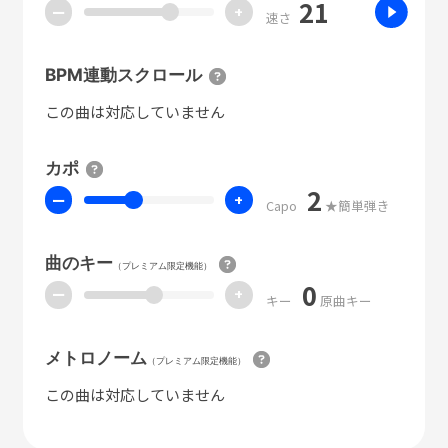
21
ー
+
速さ
BPM連動スクロール
この曲は対応していません
カポ
2
ー
+
Capo
★簡単弾き
曲のキー
（プレミアム限定機能）
0
ー
+
キー
原曲キー
メトロノーム
（プレミアム限定機能）
この曲は対応していません