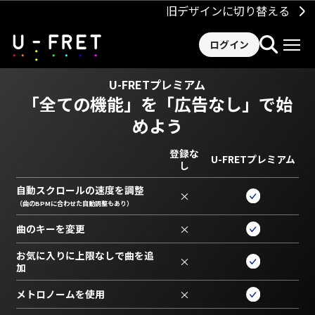
旧デザインに切り替える
ログイン
U-FRETプレミアム
「全ての機能」を
「広告なし」で始
めよう
登録な
U-FRETプレミアム
し
自動スクロールの速度を調整
×
（曲のBPMに合わせた自動調整もあり）
曲のキーを変更
×
お気に入りに上限なしで曲を追
×
加
メトロノームを使用
×