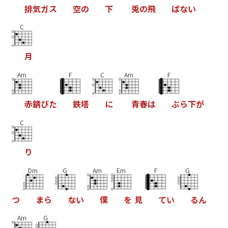
排
気
ガ
ス
空
の
下
兎
の
飛
ば
な
い
C
月
Am
F
C
Am
F
赤
錆
び
た
鉄
塔
に
青
春
は
ぶ
ら
下
が
C
り
Dm
G
Am
Em
F
G
つ
ま
ら
な
い
僕
を
見
て
い
る
ん
Am
G