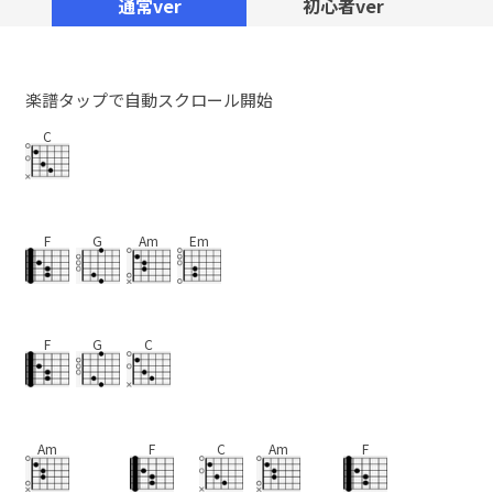
通常ver
初心者ver
楽譜タップで自動スクロール開始
C
F
G
Am
Em
F
G
C
Am
F
C
Am
F