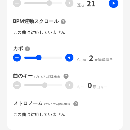
21
ー
+
速さ
BPM連動スクロール
この曲は対応していません
カポ
2
ー
+
Capo
★簡単弾き
曲のキー
（プレミアム限定機能）
0
ー
+
キー
原曲キー
メトロノーム
（プレミアム限定機能）
この曲は対応していません