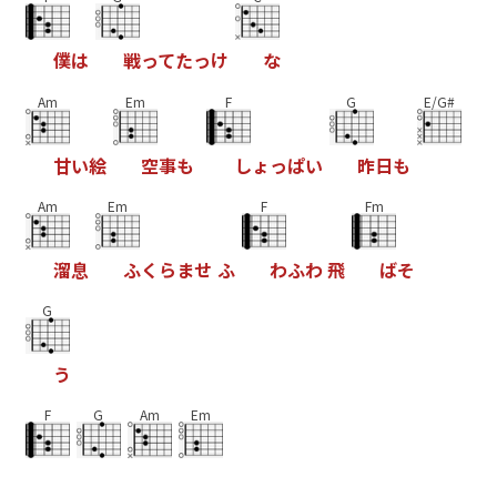
僕
は
戦
っ
て
た
っ
け
な
Am
Em
F
G
E/G#
甘
い
絵
空
事
も
し
ょ
っ
ぱ
い
昨
日
も
Am
Em
F
Fm
溜
息
ふ
く
ら
ま
せ
ふ
わ
ふ
わ
飛
ば
そ
G
う
F
G
Am
Em