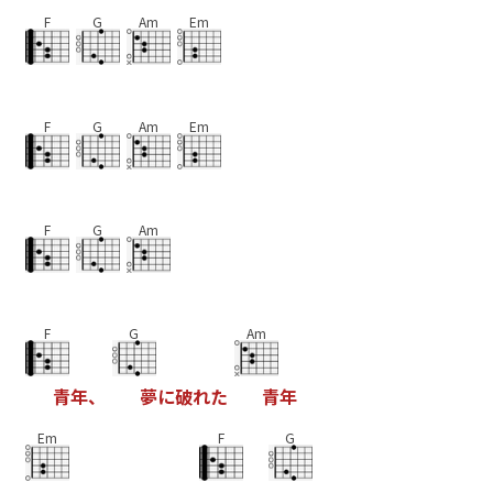
F
G
Am
Em
F
G
Am
Em
F
G
Am
F
G
Am
青
年
、
夢
に
破
れ
た
青
年
Em
F
G