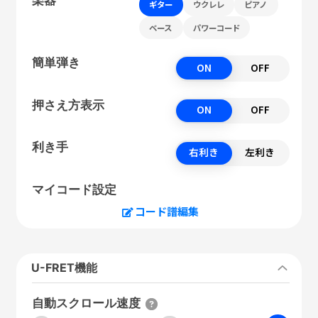
ギター
ウクレレ
ピアノ
ベース
パワーコード
簡単弾き
ON
OFF
押さえ方表示
ON
OFF
利き手
右利き
左利き
マイコード設定
コード譜編集
U-FRET機能
自動スクロール速度