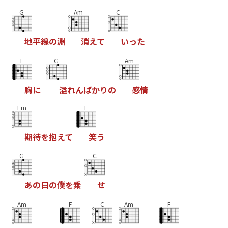
G
Am
C
地
平
線
の
淵
消
え
て
い
っ
た
F
G
Am
胸
に
溢
れ
ん
ば
か
り
の
感
情
Em
F
期
待
を
抱
え
て
笑
う
G
C
あ
の
日
の
僕
を
乗
せ
Am
F
C
Am
F