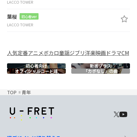
LACCO TOWER
葉桜
初心者ver
LACCO TOWER
人気
定番
アニメ
ボカロ
童謡
ジブリ
洋楽
映画
ドラマ
CM
初心者向け
動画プラス
オフィシャル
コード譜
「カポなし」の曲
TOP
青年