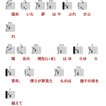
Dm
G
Am
Em
F
G
煌
め
い
た
夢
は
や
ぶ
れ
か
ぶ
Am
れ
Dm
G
Am
Em
F
E
陽
炎
の
現
在
(
い
ま
)
は
ゆ
ら
ゆ
ら
F
G
Am
Em
青
年
、
僕
ら
が
夢
見
た
も
の
は
幾
千
の
夜
を
F
越
え
て