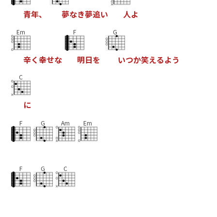
青
年
、
夢
な
き
夢
追
い
人
よ
Em
F
G
辛
く
幸
せ
な
明
日
を
い
つ
か
笑
え
る
よ
う
C
に
F
G
Am
Em
F
G
C