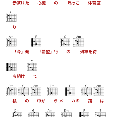
赤
茶
け
た
心
臓
の
隅
っ
こ
体
育
座
C
り
Am
F
C
Am
「
今
」
発
「
希
望
」
行
の
列
車
を
待
F
C
ち
続
け
て
Dm
G
Am
Em
F
G
Am
机
の
中
か
ら
メ
カ
の
猫
は
Dm
G
Am
Em
F
E