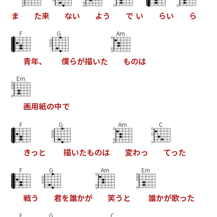
ま
た
来
な
い
よ
う
で
い
ら
い
ら
F
G
Am
青
年
、
僕
ら
が
描
い
た
も
の
は
Em
画
用
紙
の
中
で
F
G
Am
C
き
っ
と
描
い
た
も
の
は
変
わ
っ
て
っ
た
F
G
Am
Em
戦
う
君
を
誰
か
が
笑
う
と
誰
か
が
歌
っ
た
F
G
C