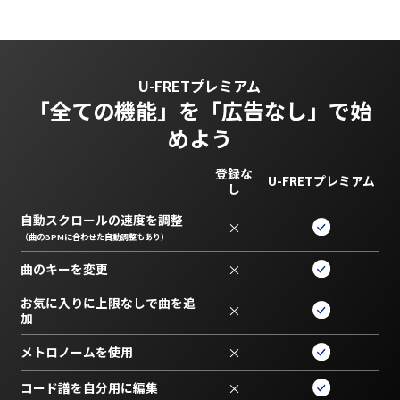
U-FRETプレミアム
「全ての機能」を
「広告なし」で始
めよう
登録な
U-FRETプレミアム
し
自動スクロールの速度を調整
×
（曲のBPMに合わせた自動調整もあり）
曲のキーを変更
×
お気に入りに上限なしで曲を追
×
加
メトロノームを使用
×
コード譜を自分用に編集
×