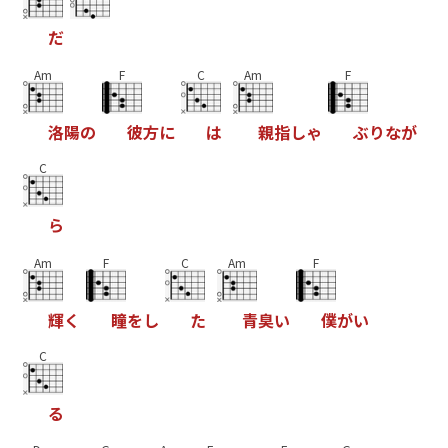
だ
Am
F
C
Am
F
洛
陽
の
彼
方
に
は
親
指
し
ゃ
ぶ
り
な
が
C
ら
Am
F
C
Am
F
輝
く
瞳
を
し
た
青
臭
い
僕
が
い
C
る