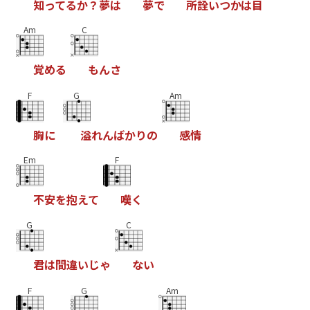
知
っ
て
る
か
？
夢
は
夢
で
所
詮
い
つ
か
は
目
Am
C
覚
め
る
も
ん
さ
F
G
Am
胸
に
溢
れ
ん
ば
か
り
の
感
情
Em
F
不
安
を
抱
え
て
嘆
く
G
C
君
は
間
違
い
じ
ゃ
な
い
F
G
Am