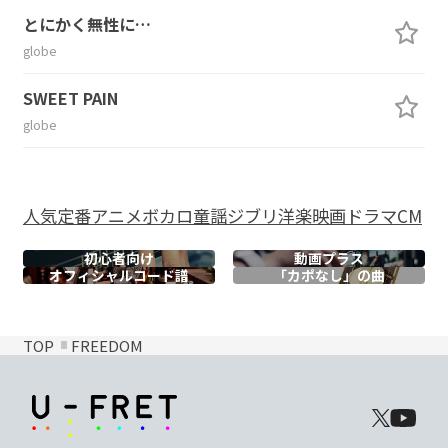
とにかく無性に…
globe
SWEET PAIN
globe
人気
定番
アニメ
ボカロ
童謡
ジブリ
洋楽
映画
ドラマ
CM
初心者向け
動画プラス
オフィシャル
コード譜
「カポなし」の曲
TOP
FREEDOM