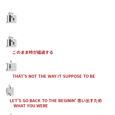
Bm
Bm
こ
の
ま
ま
時
が
経
過
す
る
A
T
H
A
T
'
S
N
O
T
T
H
E
W
A
Y
I
T
S
U
P
P
O
S
E
T
O
B
E
G
L
E
T
'
S
G
O
B
A
C
K
T
O
T
H
E
B
E
G
I
N
I
N
'
思
い
出
す
た
め
W
H
A
T
Y
O
U
W
E
R
E
A