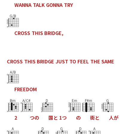
W
A
N
N
A
T
A
L
K
G
O
N
N
A
T
R
Y
G/B
C
R
O
S
S
T
H
I
S
B
R
I
D
G
E
,
C
R
O
S
S
T
H
I
S
B
R
I
D
G
E
J
U
S
T
T
O
F
E
E
L
T
H
E
S
A
M
E
A/B
F
R
E
E
D
O
M
Bm
A/C#
D
Em
F#m
G
2
つ
の
国
と
1
つ
の
街
と
人
が
A
D
G
D
A