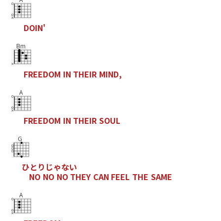
D
O
I
N
'
Bm
F
R
E
E
D
O
M
I
N
T
H
E
I
R
M
I
N
D
,
A
F
R
E
E
D
O
M
I
N
T
H
E
I
R
S
O
U
L
G
ひ
と
り
じ
ゃ
な
い
N
O
N
O
N
O
T
H
E
Y
C
A
N
F
E
E
L
T
H
E
S
A
M
E
A