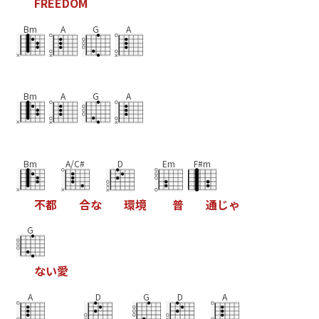
F
R
E
E
D
O
M
Bm
A
G
A
Bm
A
G
A
Bm
A/C#
D
Em
F#m
不
都
合
な
環
境
普
通
じ
ゃ
G
な
い
愛
A
D
G
D
A