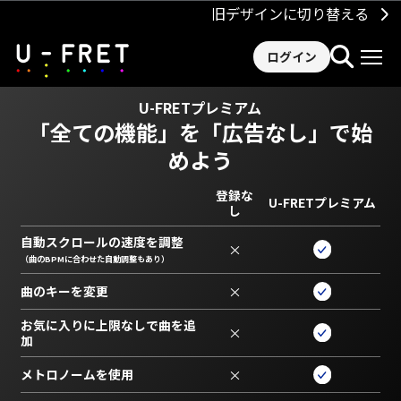
旧デザインに切り替える
ログイン
U-FRETプレミアム
「全ての機能」を
「広告なし」で始
めよう
登録な
U-FRETプレミアム
し
自動スクロールの速度を調整
×
（曲のBPMに合わせた自動調整もあり）
曲のキーを変更
×
お気に入りに上限なしで曲を追
×
加
メトロノームを使用
×