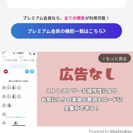
プレミアム会員なら、
全ての機能
が利用可能！
プレミアム会員の機能一覧はこちら
もっと見る
arrow_forward_ios
Powered by 
GliaStudios