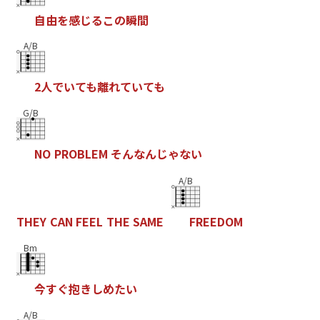
自
由
を
感
じ
る
こ
の
瞬
間
A/B
2
人
で
い
て
も
離
れ
て
い
て
も
G/B
N
O
P
R
O
B
L
E
M
そ
ん
な
ん
じ
ゃ
な
い
A/B
T
H
E
Y
C
A
N
F
E
E
L
T
H
E
S
A
M
E
F
R
E
E
D
O
M
Bm
今
す
ぐ
抱
き
し
め
た
い
A/B