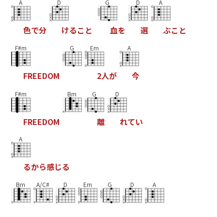
A
D
G
D
A
色
で
分
け
る
こ
と
血
を
選
ぶ
こ
と
F#m
G
Em
A
F
R
E
E
D
O
M
2
人
が
今
F#m
Bm
G
D
F
R
E
E
D
O
M
離
れ
て
い
A
る
か
ら
感
じ
る
Bm
A/C#
D
Em
G
D
A