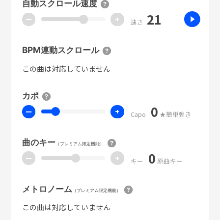
自動スクロール速度
21
ー
+
速さ
BPM連動スクロール
この曲は対応していません
カポ
0
ー
+
Capo
★簡単弾き
曲のキー
（プレミアム限定機能）
0
ー
+
キー
原曲キー
メトロノーム
（プレミアム限定機能）
この曲は対応していません