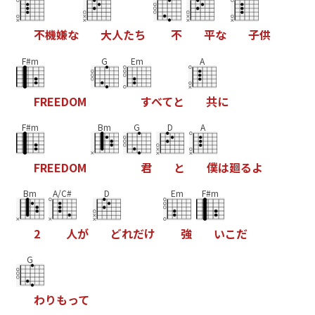
不
機
嫌
な
大
人
た
ち
不
平
な
子
供
F#m
G
Em
A
F
R
E
E
D
O
M
す
べ
て
と
共
に
F#m
Bm
G
D
A
F
R
E
E
D
O
M
君
と
僕
は
廻
る
よ
Bm
A/C#
D
Em
F#m
2
人
が
ど
れ
だ
け
強
い
こ
だ
G
わ
り
も
っ
て