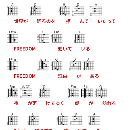
A
D
G
D
A
世
界
が
廻
る
の
を
拒
ん
で
い
た
っ
て
F#m
G
Em
A
F
R
E
E
D
O
M
動
い
て
い
る
F#m
Bm
G
D
A
F
R
E
E
D
O
M
理
由
が
あ
る
Bm
A/C#
D
Em
F#m
G
夜
が
更
け
て
ゆ
く
朝
が
訪
れ
る
A
D
G
D
A