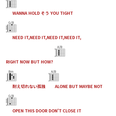
W
A
N
N
A
H
O
L
D
そ
う
Y
O
U
T
I
G
H
T
G/B
N
E
E
D
I
T
,
N
E
E
D
I
T
,
N
E
E
D
I
T
,
N
E
E
D
I
T
,
A/B
R
I
G
H
T
N
O
W
B
U
T
H
O
W
?
Bm
A/B
耐
え
切
れ
な
い
孤
独
A
L
O
N
E
B
U
T
M
A
Y
B
E
N
O
T
G/B
O
P
E
N
T
H
I
S
D
O
O
R
D
O
N
'
T
C
L
O
S
E
I
T