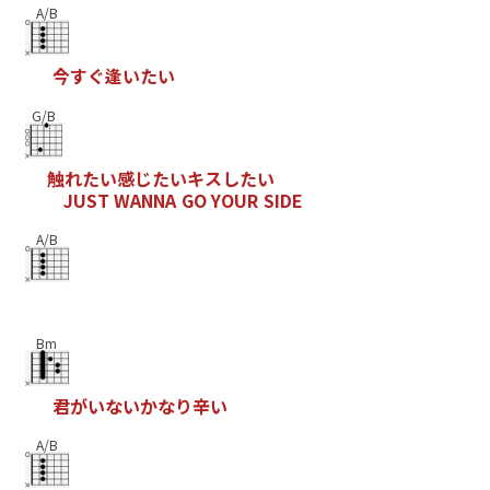
A/B
今
す
ぐ
逢
い
た
い
G/B
触
れ
た
い
感
じ
た
い
キ
ス
し
た
い
J
U
S
T
W
A
N
N
A
G
O
Y
O
U
R
S
I
D
E
A/B
Bm
君
が
い
な
い
か
な
り
辛
い
A/B