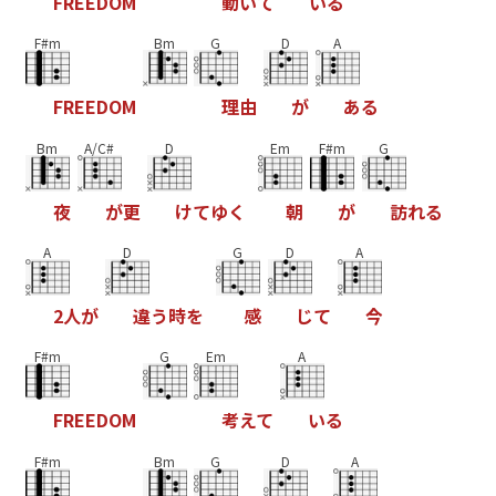
F
R
E
E
D
O
M
動
い
て
い
る
F#m
Bm
G
D
A
F
R
E
E
D
O
M
理
由
が
あ
る
Bm
A/C#
D
Em
F#m
G
夜
が
更
け
て
ゆ
く
朝
が
訪
れ
る
A
D
G
D
A
2
人
が
違
う
時
を
感
じ
て
今
F#m
G
Em
A
F
R
E
E
D
O
M
考
え
て
い
る
F#m
Bm
G
D
A