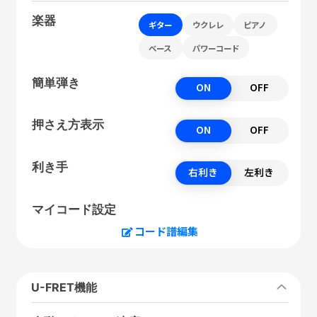
楽器
ギター
ウクレレ
ピアノ
ベース
パワーコード
簡単弾き
ON
OFF
押さえ方表示
ON
OFF
利き手
右利き
左利き
マイコード設定
コード譜編集
U-FRET機能