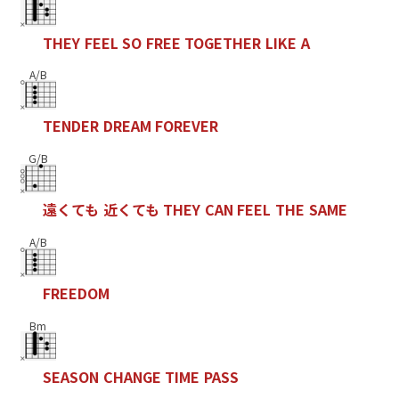
T
H
E
Y
F
E
E
L
S
O
F
R
E
E
T
O
G
E
T
H
E
R
L
I
K
E
A
A/B
T
E
N
D
E
R
D
R
E
A
M
F
O
R
E
V
E
R
G/B
遠
く
て
も
近
く
て
も
T
H
E
Y
C
A
N
F
E
E
L
T
H
E
S
A
M
E
A/B
F
R
E
E
D
O
M
Bm
S
E
A
S
O
N
C
H
A
N
G
E
T
I
M
E
P
A
S
S