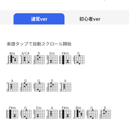
Mute
通常ver
初心者ver
楽譜タップで自動スクロール開始
Bm
A/C#
D
Em
F#m
G
A
D
G
D
A
F#m
G
Em
A
F#m
Bm
G
D