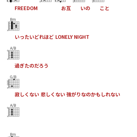
F
R
E
E
D
O
M
お
互
い
の
こ
と
Bm
い
っ
た
い
ど
れ
ほ
ど
L
O
N
E
L
Y
N
I
G
H
T
A/B
過
ぎ
た
の
だ
ろ
う
G/B
寂
し
く
な
い
悲
し
く
な
い
強
が
り
な
の
か
も
し
れ
な
い
A/B
Bm