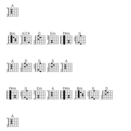
A
Bm
A/C#
D
Em
F#m
G
A
D
G
D
A
F#m
G
Em
A
F#m
Bm
G
D
A