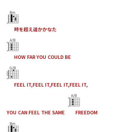
Bm
時
を
超
え
遥
か
か
な
た
A/B
H
O
W
F
A
R
Y
O
U
C
O
U
L
D
B
E
G/B
F
E
E
L
I
T
,
F
E
E
L
I
T
,
F
E
E
L
I
T
,
F
E
E
L
I
T
,
A/B
Y
O
U
C
A
N
F
E
E
L
T
H
E
S
A
M
E
F
R
E
E
D
O
M
Bm