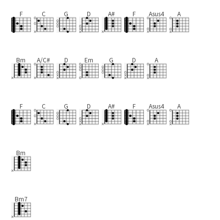
F
C
G
D
A#
F
Asus4
A
Bm
A/C#
D
Em
G
D
A
F
C
G
D
A#
F
Asus4
A
Bm
Bm7