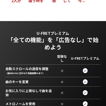
2
人
が
違
う
時
を
感
じ
て
今
.
.
.
U-FRETプレミアム
「全ての機能」を
「広告なし」で始
めよう
登録な
U-FRETプレミアム
し
自動スクロールの速度を調整
×
（曲のBPMに合わせた自動調整もあり）
曲のキーを変更
×
お気に入りに上限なしで曲を追
×
加
メトロノームを使用
×