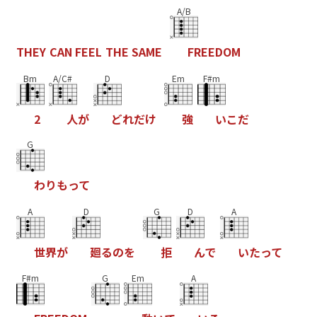
A/B
T
H
E
Y
C
A
N
F
E
E
L
T
H
E
S
A
M
E
F
R
E
E
D
O
M
Bm
A/C#
D
Em
F#m
2
人
が
ど
れ
だ
け
強
い
こ
だ
G
わ
り
も
っ
て
A
D
G
D
A
世
界
が
廻
る
の
を
拒
ん
で
い
た
っ
て
F#m
G
Em
A