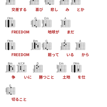
交
差
す
る
喜
び
悲
し
み
と
か
F#m
G
Em
A
F
R
E
E
D
O
M
地
球
が
ま
だ
F#m
Bm
G
D
A
F
R
E
E
D
O
M
廻
っ
て
い
る
か
ら
Bm
A/C#
D
Em
F#m
争
い
に
勝
つ
こ
と
土
地
を
仕
G
切
る
こ
と