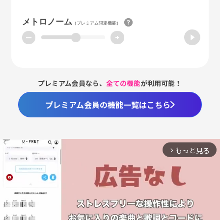
メトロノーム
（プレミアム限定機能）
ー
+
プレミアム会員なら、
全ての機能
が利用可能！
プレミアム会員の機能一覧はこちら
もっと見る
arrow_forward_ios