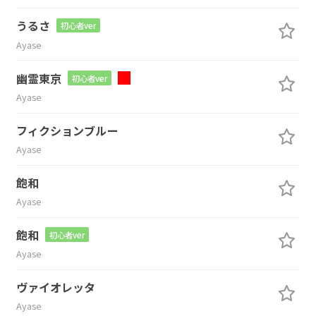
うるさ
初心者ver
Ayase
幽霊東京
初心者ver
Ayase
フィクションブルー
Ayase
飽和
Ayase
飽和
初心者ver
Ayase
ヴァイオレッタ
Ayase