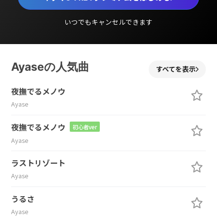
いつでもキャンセルできます
Ayaseの人気曲
すべてを表示
夜撫でるメノウ
Ayase
夜撫でるメノウ
初心者ver
Ayase
ラストリゾート
Ayase
うるさ
Ayase