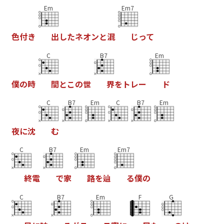
Em
Em7
色
付
き
出
し
た
ネ
オ
ン
と
混
じ
っ
て
C
B7
Em
僕
の
時
間
と
こ
の
世
界
を
ト
レ
ー
ド
C
B7
Em
C
B7
Em
夜
に
沈
む
C
B7
Em
Em7
終
電
で
家
路
を
辿
る
僕
の
C
B7
Em
F
G