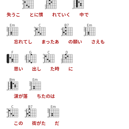
失
う
こ
と
に
慣
れ
て
い
く
中
で
Em
C
B7
Em
忘
れ
て
し
ま
っ
た
あ
の
願
い
さ
え
も
F
G
C
D
思
い
出
し
た
時
に
Bm
Em
涙
が
落
ち
た
の
は
C
B7
Em
こ
の
街
が
た
だ