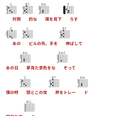
C
B7
Em
F
対
照
的
な
僕
を
見
下
ろ
す
G
C
B7
あ
の
ビ
ル
の
先
、
手
を
伸
ば
し
て
Em
Em7
あ
の
日
夢
見
た
景
色
を
な
ぞ
っ
て
C
B7
Em
僕
の
時
間
と
こ
の
世
界
を
ト
レ
ー
ド
N.C.