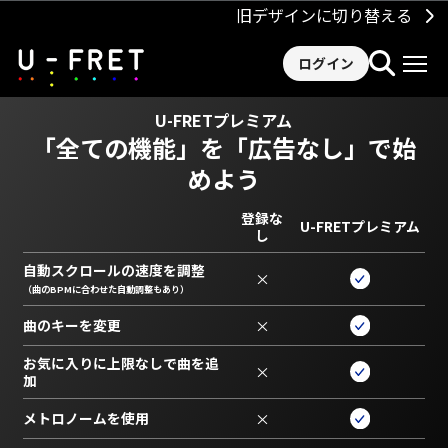
旧デザインに切り替える
ログイン
U-FRETプレミアム
「全ての機能」を
「広告なし」で始
めよう
登録な
U-FRETプレミアム
し
自動スクロールの速度を調整
×
（曲のBPMに合わせた自動調整もあり）
曲のキーを変更
×
お気に入りに上限なしで曲を追
×
加
メトロノームを使用
×