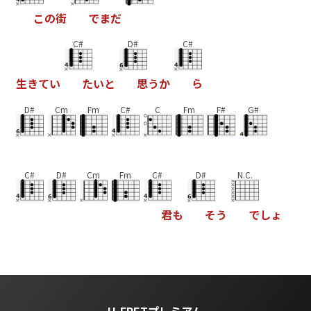
こ
の
街
で
ま
だ
C#
D#
C#
生
き
て
い
た
い
と
思
う
か
ら
D#
Cm
Fm
C#
C
Fm
F#
G#
C#
D#
Cm
Fm
C#
D#
N.C.
君
も
そ
う
で
し
ょ
U-FRETプレミアム