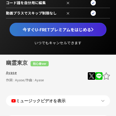
コード譜を自分用に編集
×
動画プラスでスキップ制限なし
×
今すぐU-FRETプレミアムをはじめる
いつでもキャンセルできます
幽霊東京
初心者ver
Ayase
作詞 :
Ayase
/作曲 :
Ayase
ミュージックビデオを表示