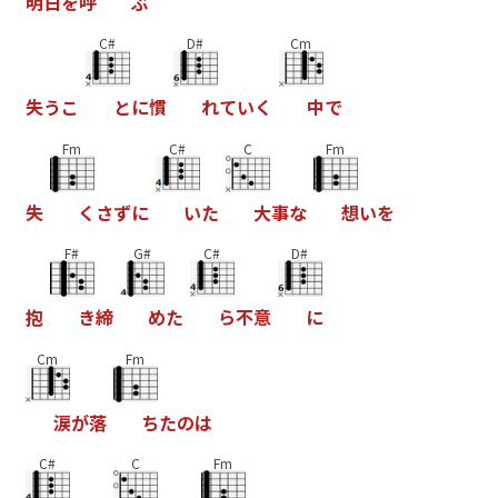
明
日
を
呼
ぶ
C#
D#
Cm
失
う
こ
と
に
慣
れ
て
い
く
中
で
Fm
C#
C
Fm
失
く
さ
ず
に
い
た
大
事
な
想
い
を
F#
G#
C#
D#
抱
き
締
め
た
ら
不
意
に
Cm
Fm
涙
が
落
ち
た
の
は
C#
C
Fm