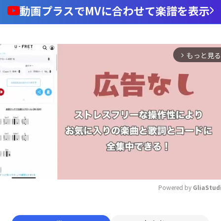
動画プラスでMVに合わせて楽譜を表示
もっと見る
arrow_forward_ios
Powered by 
GliaStud
Mute