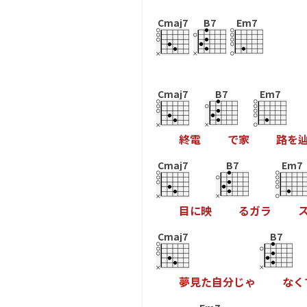
Cmaj7
B7
Em7
Cmaj7
B7
Em7
終
電
で
家
路
を
Cmaj7
B7
Em7
目
に
映
る
ガ
ラ
Cmaj7
B7
夢
見
た
自
分
じ
ゃ
な
く