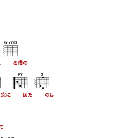
Em7/D
辿
る
僕
の
F7
G
ス
窓
に
居
た
の
は
て