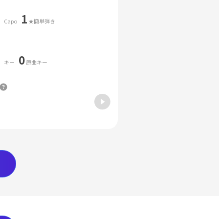
1
Capo
★簡単弾き
0
キー
原曲キー