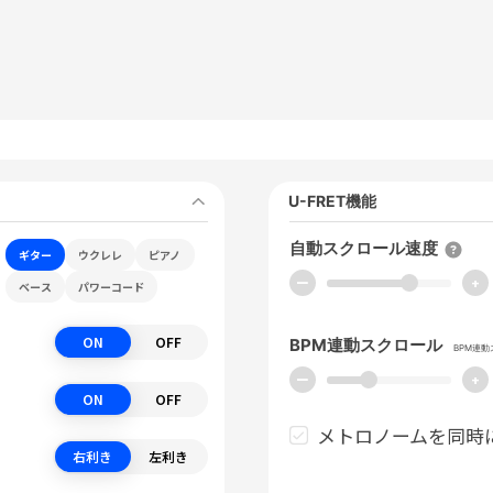
U-FRET機能
自動スクロール速度
ギター
ウクレレ
ピアノ
ー
+
ベース
パワーコード
ON
OFF
BPM連動スクロール
BPM連
ー
+
ON
OFF
メトロノームを同時
右利き
左利き