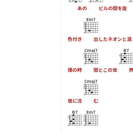
あ
の
ビ
ル
の
間
を
抜
Em7
色
付
き
出
し
た
ネ
オ
ン
と
混
Cmaj7
B7
僕
の
時
間
と
こ
の
世
Cmaj7
夜
に
沈
む
B7
Em7