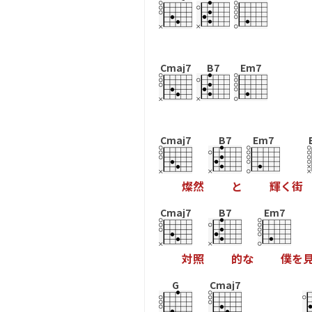
Cmaj7
B7
Em7
Cmaj7
B7
Em7
燦
然
と
輝
く
街
Cmaj7
B7
Em7
対
照
的
な
僕
を
G
Cmaj7