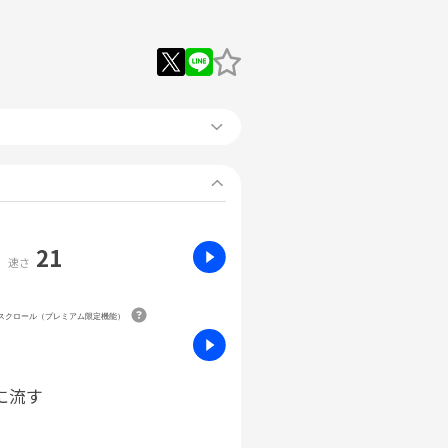
21
速さ
動スクロール（プレミアム限定機能）
に流す