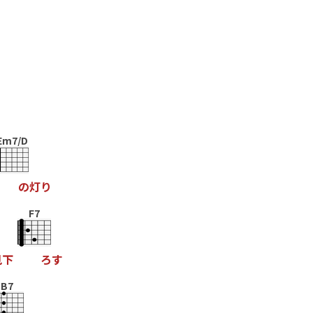
Em7/D
の
灯
り
F7
見
下
ろ
す
B7