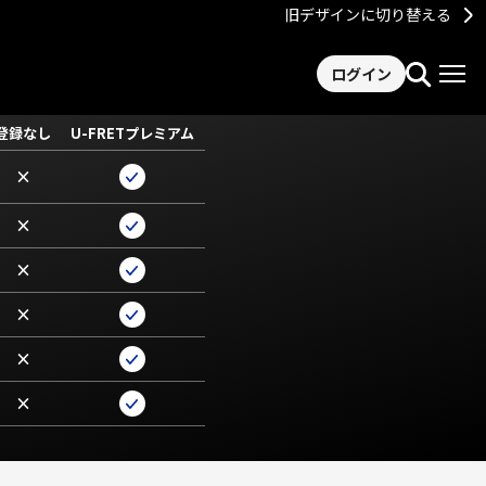
旧デザインに切り替える
ログイン
登録なし
U-FRETプレミアム
×
×
×
×
×
×