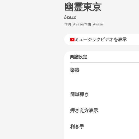
幽霊東京
Ayase
作詞 :
Ayase
/作曲 :
Ayase
ミュージックビデオを表示
楽譜設定
楽器
簡単弾き
押さえ方表示
利き手