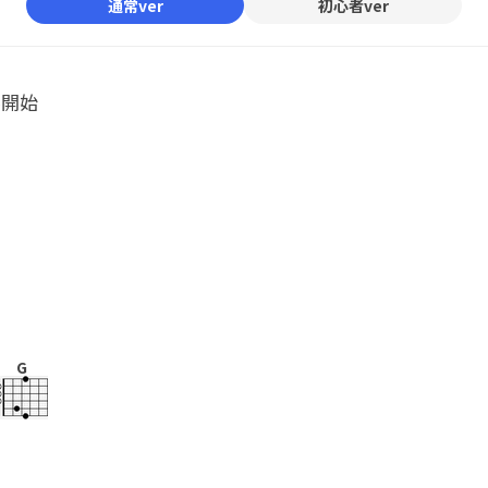
通常ver
初心者ver
ル開始
G