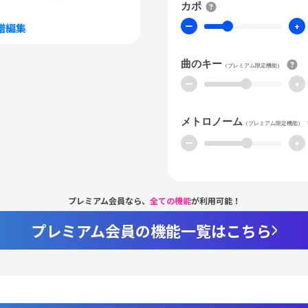
カポ
ー
+
譜編集
曲のキー
（プレミアム限定機能）
ー
+
メトロノーム
（プレミアム限定機能）
ー
+
プレミアム会員なら、
全ての機能
が利用可能！
プレミアム会員の機能一覧はこちら