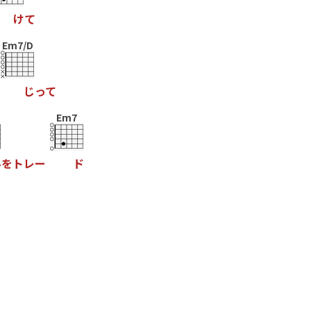
け
て
Em7/D
じ
っ
て
Em7
界
を
ト
レ
ー
ド