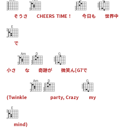
そ
う
さ
C
H
E
E
R
S
T
I
M
E
！
今
日
も
世
界
中
E
で
Am
D
G
小
さ
な
奇
跡
が
微
笑
ん
[
G
7
で
Am
D
G
(
T
w
i
n
k
l
e
p
a
r
t
y
,
C
r
a
z
y
m
y
E
m
i
n
d
)