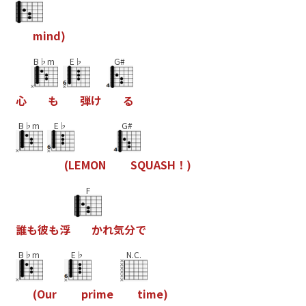
m
i
n
d
)
B♭m
E♭
G#
心
も
弾
け
る
B♭m
E♭
G#
(
L
E
M
O
N
S
Q
U
A
S
H
！
)
F
誰
も
彼
も
浮
か
れ
気
分
で
B♭m
E♭
N.C.
(
O
u
r
p
r
i
m
e
t
i
m
e
)