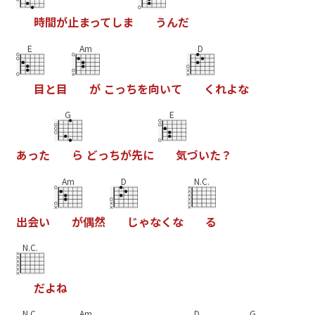
時
間
が
止
ま
っ
て
し
ま
う
ん
だ
E
Am
D
目
と
目
が
こ
っ
ち
を
向
い
て
く
れ
よ
な
G
E
あ
っ
た
ら
ど
っ
ち
が
先
に
気
づ
い
た
？
Am
D
N.C.
出
会
い
が
偶
然
じ
ゃ
な
く
な
る
N.C.
だ
よ
ね
N.C.
Am
D
G