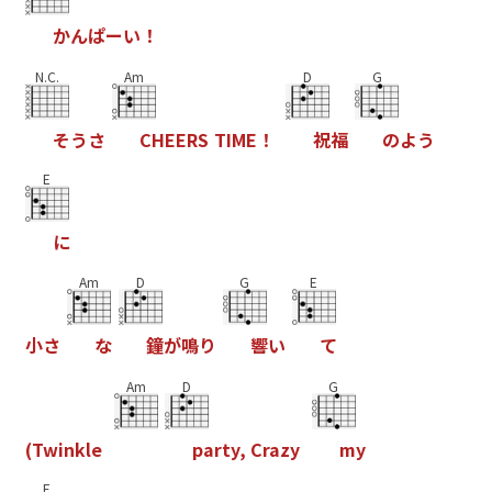
か
ん
ぱ
ー
い
！
N.C.
Am
D
G
そ
う
さ
C
H
E
E
R
S
T
I
M
E
！
祝
福
の
よ
う
E
に
Am
D
G
E
小
さ
な
鐘
が
鳴
り
響
い
て
Am
D
G
(
T
w
i
n
k
l
e
p
a
r
t
y
,
C
r
a
z
y
m
y
E