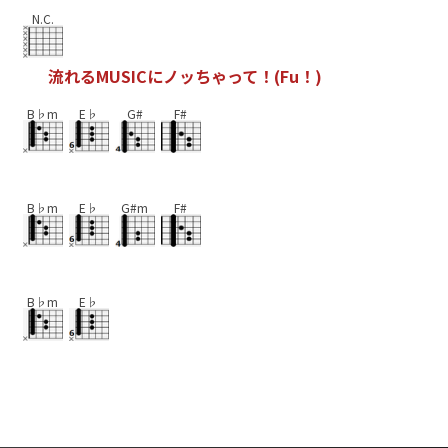
N.C.
流
れ
る
M
U
S
I
C
に
ノ
ッ
ち
ゃ
っ
て
！
(
F
u
！
)
B♭m
E♭
G#
F#
B♭m
E♭
G#m
F#
B♭m
E♭