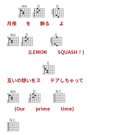
Am
D
G
月
夜
を
飾
る
よ
Am
D
G
(
L
E
M
O
N
S
Q
U
A
S
H
！
)
E
互
い
の
想
い
を
ス
テ
ア
し
ち
ゃ
っ
て
Am
D
N.C.
(
O
u
r
p
r
i
m
e
t
i
m
e
)
N.C.