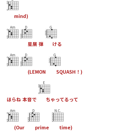
m
i
n
d
)
Am
D
G
星
屑
弾
け
る
Am
D
G
(
L
E
M
O
N
S
Q
U
A
S
H
！
)
E
ほ
ら
ね
本
音
で
ち
ゃ
っ
て
る
っ
て
Am
D
N.C.
(
O
u
r
p
r
i
m
e
t
i
m
e
)