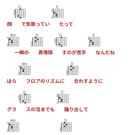
G
E
顔
で
気
取
っ
て
い
た
っ
て
Am
D
G
E
一
瞬
の
表
情
隠
す
の
が
苦
手
な
ん
だ
ね
Am
D
ほ
ら
フ
ロ
ア
の
リ
ズ
ム
に
合
わ
す
よ
う
に
G
E
グ
ラ
ス
の
泡
ま
で
も
踊
り
出
し
て
Am
D