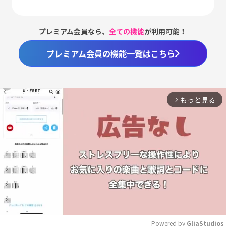
プレミアム会員なら、
全ての機能
が利用可能！
プレミアム会員の機能一覧はこちら
もっと見る
arrow_forward_ios
Powered by 
GliaStudios