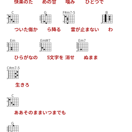
快
楽
の
た
め
の
甘
噛
み
ひ
と
つ
で
C
G
F#m7-5
B
つ
い
た
傷
か
ら
降
る
雷
が
止
ま
な
い
わ
Em
EmM7
Em7
ひ
ら
が
な
の
5
文
字
を
消
せ
ぬ
ま
ま
C#m7-5
生
き
ろ
C
あ
あ
そ
の
ま
ま
い
つ
ま
で
も
G