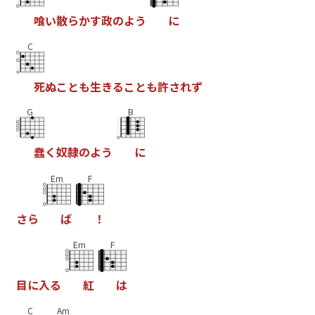
喰
い
散
ら
か
す
政
の
よ
う
に
C
死
ぬ
こ
と
も
生
き
る
こ
と
も
許
さ
れ
ず
G
B
蠢
く
奴
隷
の
よ
う
に
Em
F
さ
ら
ば
！
Em
F
目
に
入
る
紅
は
C
Am