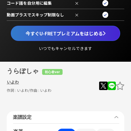
コード譜を自分用に編集
×
動画プラスでスキップ制限なし
×
今すぐU-FRETプレミアムをはじめる
いつでもキャンセルできます
うらぽしゃ
初心者ver
いよわ
作詞 :
いよわ
/作曲 :
いよわ
楽譜設定