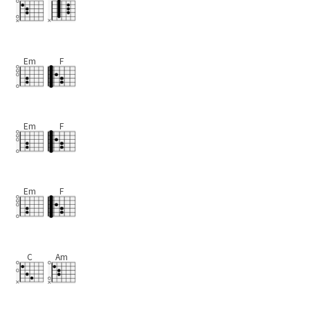
Em
F
Em
F
Em
F
C
Am