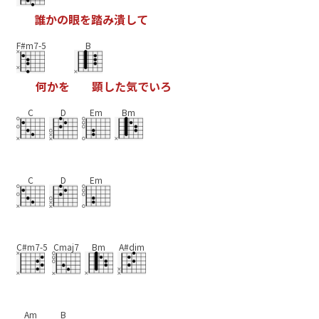
誰
か
の
眼
を
踏
み
潰
し
て
F#m7-5
B
何
か
を
顕
し
た
気
で
い
ろ
C
D
Em
Bm
C
D
Em
C#m7-5
Cmaj7
Bm
A#dim
Am
B