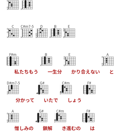
C
C#m7-5
D
B
E
F#m
B
E
A
私
た
ち
も
う
一
生
分
か
り
合
え
な
い
と
D#m7-5
G#
C#m
F#
分
か
っ
て
い
た
で
し
ょ
う
A
G#
C#m
F#
憎
し
み
の
鎖
解
き
進
む
の
は