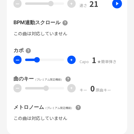
21
ー
+
速さ
BPM連動スクロール
この曲は対応していません
カポ
1
ー
+
Capo
★簡単弾き
曲のキー
（プレミアム限定機能）
0
ー
+
キー
原曲キー
メトロノーム
（プレミアム限定機能）
この曲は対応していません