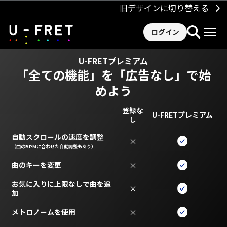
旧デザインに切り替える
ログイン
U-FRETプレミアム
「全ての機能」を
「広告なし」で始
めよう
登録な
U-FRETプレミアム
し
自動スクロールの速度を調整
×
（曲のBPMに合わせた自動調整もあり）
曲のキーを変更
×
お気に入りに上限なしで曲を追
×
加
メトロノームを使用
×