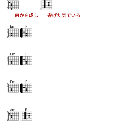
何
か
を
成
し
遂
げ
た
気
で
い
ろ
Em
F
Em
F
Em
F
Am
B