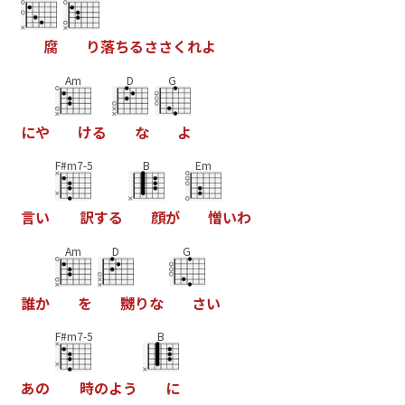
腐
り
落
ち
る
さ
さ
く
れ
よ
Am
D
G
に
や
け
る
な
よ
F#m7-5
B
Em
言
い
訳
す
る
顔
が
憎
い
わ
Am
D
G
誰
か
を
嬲
り
な
さ
い
F#m7-5
B
あ
の
時
の
よ
う
に