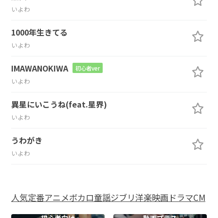
いよわ
1000年生きてる
いよわ
IMAWANOKIWA
初心者ver
いよわ
異星にいこうね(feat.星界)
いよわ
うわがき
いよわ
人気
定番
アニメ
ボカロ
童謡
ジブリ
洋楽
映画
ドラマ
CM