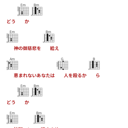
Em
Bm
ど
う
か
Em
Bm
神
の
御
慈
悲
を
給
え
Am
G
B
恵
ま
れ
な
い
あ
な
た
は
人
を
殴
る
か
ら
Em
Bm
ど
う
か
Em
Bm