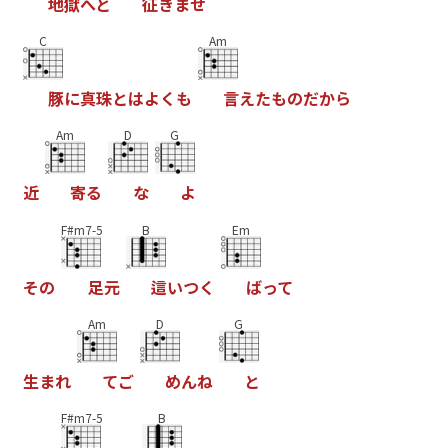
地
獄
へ
と
征
き
ま
せ
C
Am
豚
に
真
珠
と
は
よ
く
も
言
え
た
も
の
だ
か
ら
Am
D
G
近
寄
る
な
よ
F#m7-5
B
Em
そ
の
足
元
這
い
つ
く
ば
っ
て
Am
D
G
生
ま
れ
て
ご
め
ん
ね
と
F#m7-5
B