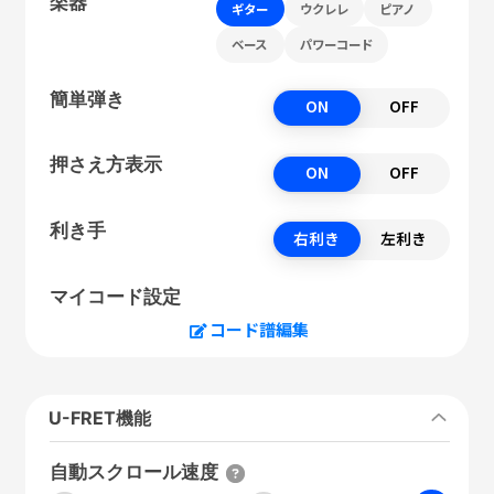
楽器
ギター
ウクレレ
ピアノ
ベース
パワーコード
簡単弾き
ON
OFF
押さえ方表示
ON
OFF
利き手
右利き
左利き
マイコード設定
コード譜編集
U-FRET機能
自動スクロール速度