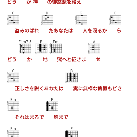
ど
う
か
神
の
御
慈
悲
を
給
え
C
D
G
C
盗
み
の
ば
れ
た
あ
な
た
は
人
を
殴
る
か
ら
F#m7-5
B
Em
A
ど
う
か
地
獄
へ
と
征
き
ま
せ
C
B
正
し
さ
を
説
く
あ
な
た
は
実
に
無
様
な
傀
儡
も
ど
き
Em
F
そ
れ
は
ま
る
で
魂
ま
で
Em
F