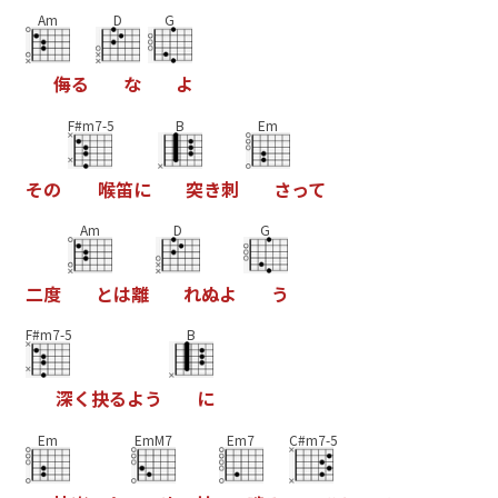
Am
D
G
侮
る
な
よ
F#m7-5
B
Em
そ
の
喉
笛
に
突
き
刺
さ
っ
て
Am
D
G
二
度
と
は
離
れ
ぬ
よ
う
F#m7-5
B
深
く
抉
る
よ
う
に
Em
EmM7
Em7
C#m7-5