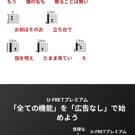
も
う
誰
の
名
も
載
る
こ
と
は
無
い
A
G#m
お
前
は
そ
の
お
立
ち
台
で
F#m
G#m
C#m
指
を
咥
え
た
ま
ま
見
て
い
ろ
U-FRETプレミアム
「全ての機能」を
「広告なし」で始
めよう
登録な
U-FRETプレミアム
し