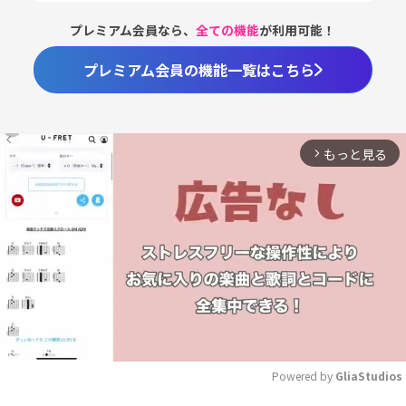
プレミアム会員なら、
全ての機能
が利用可能！
プレミアム会員の機能一覧はこちら
もっと見る
arrow_forward_ios
Powered by 
GliaStudios