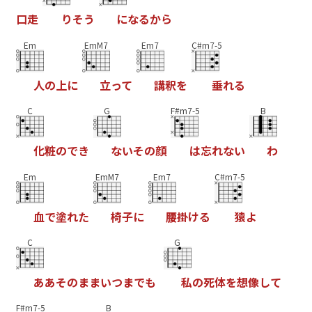
口
走
り
そ
う
に
な
る
か
ら
Em
EmM7
Em7
C#m7-5
人
の
上
に
立
っ
て
講
釈
を
垂
れ
る
C
G
F#m7-5
B
化
粧
の
で
き
な
い
そ
の
顔
は
忘
れ
な
い
わ
Em
EmM7
Em7
C#m7-5
血
で
塗
れ
た
椅
子
に
腰
掛
け
る
猿
よ
C
G
あ
あ
そ
の
ま
ま
い
つ
ま
で
も
私
の
死
体
を
想
像
し
て
F#m7-5
B