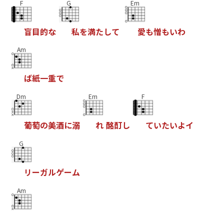
F
G
Em
盲
目
的
な
私
を
満
た
し
て
愛
も
憎
も
い
わ
Am
ば
紙
一
重
で
Dm
Em
F
葡
萄
の
美
酒
に
溺
れ
酩
酊
し
て
い
た
い
よ
イ
G
リ
ー
ガ
ル
ゲ
ー
ム
Am