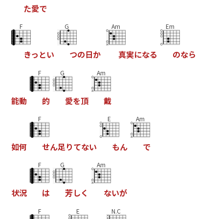
た
愛
で
F
G
Am
Em
き
っ
と
い
つ
の
日
か
真
実
に
な
る
の
な
ら
F
G
Am
能
動
的
愛
を
頂
戴
F
E
Am
如
何
せ
ん
足
り
て
な
い
も
ん
で
F
G
Am
状
況
は
芳
し
く
な
い
が
F
E
N.C