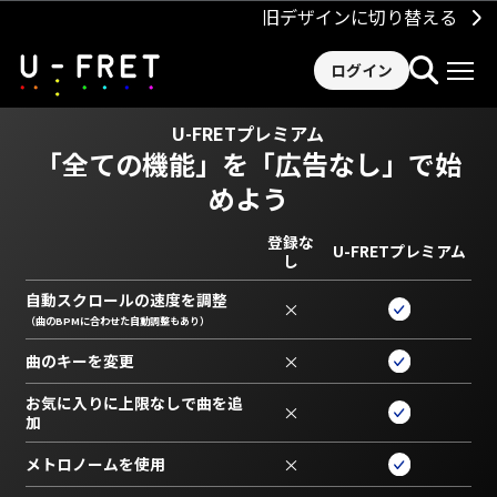
旧デザインに切り替える
ログイン
U-FRETプレミアム
「全ての機能」を
「広告なし」で始
めよう
登録な
U-FRETプレミアム
し
自動スクロールの速度を調整
×
（曲のBPMに合わせた自動調整もあり）
曲のキーを変更
×
お気に入りに上限なしで曲を追
×
加
メトロノームを使用
×