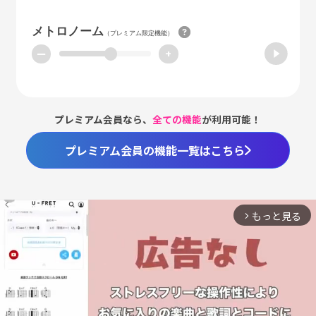
メトロノーム
（プレミアム限定機能）
ー
+
プレミアム会員なら、
全ての機能
が利用可能！
プレミアム会員の機能一覧はこちら
もっと見る
arrow_forward_ios