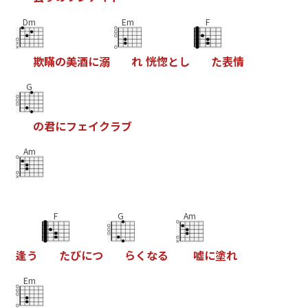
Dm
Em
F
欺
瞞
の
美
酒
に
溺
れ
恍
惚
と
し
た
表
情
G
の
君
に
フ
ェ
イ
ク
ラ
ブ
Am
F
G
Am
逢
う
た
び
に
つ
ら
く
な
る
嘘
に
塗
れ
Em