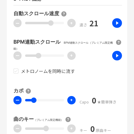
自動スクロール速度
21
ー
+
速さ
BPM連動スクロール
BPM連動スクロール（プレミアム限定機
能）
ー
+
メトロノームを同時に流す
カポ
0
ー
+
Capo
★簡単弾き
曲のキー
（プレミアム限定機能）
0
ー
+
キー
原曲キー