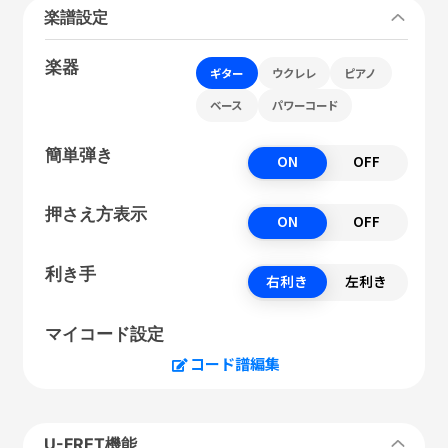
楽譜設定
楽器
ギター
ウクレレ
ピアノ
ベース
パワーコード
簡単弾き
ON
OFF
押さえ方表示
ON
OFF
利き手
右利き
左利き
マイコード設定
コード譜編集
U-FRET機能