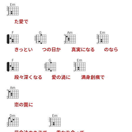
Em
た
愛
で
F
G
Am
Em
き
っ
と
い
つ
の
日
か
真
実
に
な
る
の
な
ら
F
G
Em
段
々
深
く
な
る
愛
の
渦
に
満
身
創
痍
で
Am
恋
の
罠
に
Dm
Em