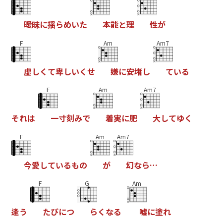
曖
昧
に
揺
ら
め
い
た
本
能
と
理
性
が
F
Am
Am7
虚
し
く
て
卑
し
い
く
せ
嫌
に
安
堵
し
て
い
る
F
Am
Am7
そ
れ
は
一
寸
刻
み
で
着
実
に
肥
大
し
て
ゆ
く
F
Am
Am7
今
愛
し
て
い
る
も
の
が
幻
な
ら
…
F
G
Am
逢
う
た
び
に
つ
ら
く
な
る
嘘
に
塗
れ