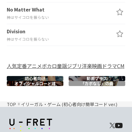
No Matter What
神はサイコロを振らない
Division
神はサイコロを振らない
人気
定番
アニメ
ボカロ
童謡
ジブリ
洋楽
映画
ドラマ
CM
初心者向け
動画プラス
オフィシャル
コード譜
「カポなし」の曲
TOP
イリーガル・ゲーム (初心者向け簡単コード ver.)