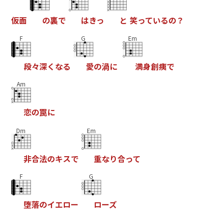
仮
面
の
裏
で
は
き
っ
と
笑
っ
て
い
る
の
？
F
G
Em
段
々
深
く
な
る
愛
の
渦
に
満
身
創
痍
で
Am
恋
の
罠
に
Dm
Em
非
合
法
の
キ
ス
で
重
な
り
合
っ
て
F
G
堕
落
の
イ
エ
ロ
ー
ロ
ー
ズ