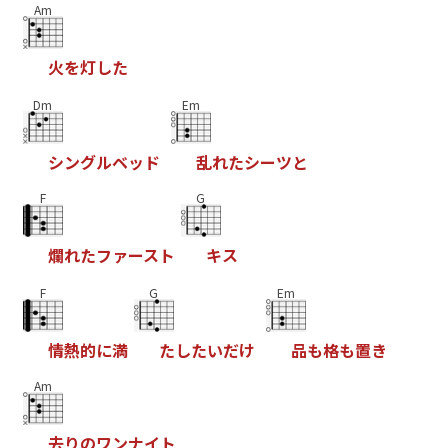
Am
火
を
灯
し
た
Dm
Em
シ
ン
グ
ル
ベ
ッ
ド
乱
れ
た
シ
ー
ツ
と
F
G
爛
れ
た
フ
ァ
ー
ス
ト
キ
ス
F
G
Em
情
熱
的
に
満
た
し
た
い
だ
け
品
も
格
も
置
き
Am
去
り
の
ワ
ン
ナ
イ
ト