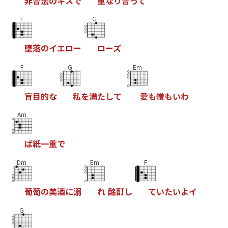
非
合
法
の
キ
ス
で
重
な
り
合
っ
て
F
G
堕
落
の
イ
エ
ロ
ー
ロ
ー
ズ
F
G
Em
盲
目
的
な
私
を
満
た
し
て
愛
も
憎
も
い
わ
Am
ば
紙
一
重
で
Dm
Em
F
葡
萄
の
美
酒
に
溺
れ
酩
酊
し
て
い
た
い
よ
イ
G