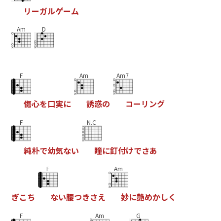
リ
ー
ガ
ル
ゲ
ー
ム
Am
D
F
Am
Am7
傷
心
を
口
実
に
誘
惑
の
コ
ー
リ
ン
グ
F
N.C
純
朴
で
幼
気
な
い
瞳
に
釘
付
け
で
さ
あ
F
Am
ぎ
こ
ち
な
い
腰
つ
き
さ
え
妙
に
艶
め
か
し
く
F
Am
G