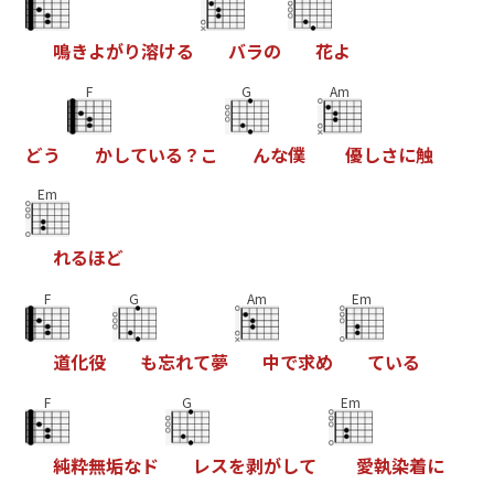
鳴
き
よ
が
り
溶
け
る
バ
ラ
の
花
よ
F
G
Am
ど
う
か
し
て
い
る
？
こ
ん
な
僕
優
し
さ
に
触
Em
れ
る
ほ
ど
F
G
Am
Em
道
化
役
も
忘
れ
て
夢
中
で
求
め
て
い
る
F
G
Em
純
粋
無
垢
な
ド
レ
ス
を
剥
が
し
て
愛
執
染
着
に