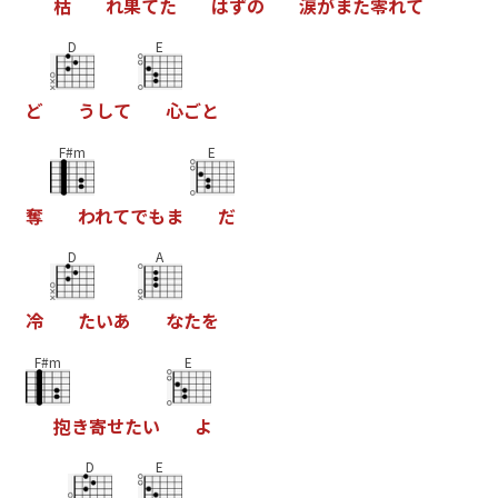
枯
れ
果
て
た
は
ず
の
涙
が
ま
た
零
れ
て
D
E
ど
う
し
て
心
ご
と
F#m
E
奪
わ
れ
て
で
も
ま
だ
D
A
冷
た
い
あ
な
た
を
F#m
E
抱
き
寄
せ
た
い
よ
D
E