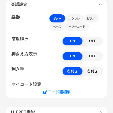
楽譜設定
楽器
ギター
ウクレレ
ピアノ
ベース
パワーコード
簡単弾き
ON
OFF
押さえ方表示
ON
OFF
利き手
右利き
左利き
マイコード設定
コード譜編集
U-FRET機能