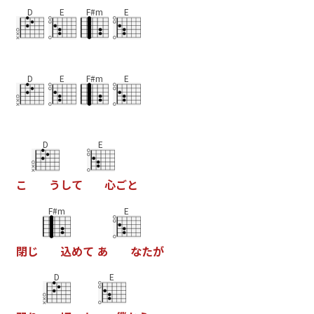
D
E
F#m
E
D
E
F#m
E
D
E
こ
う
し
て
心
ご
と
F#m
E
閉
じ
込
め
て
あ
な
た
が
D
E