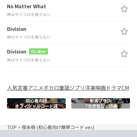
No Matter What
神はサイコロを振らない
Division
神はサイコロを振らない
Division
初心者ver
神はサイコロを振らない
人気
定番
アニメ
ボカロ
童謡
ジブリ
洋楽
映画
ドラマ
CM
初心者向け
動画プラス
オフィシャル
コード譜
「カポなし」の曲
TOP
夜永唄 (初心者向け簡単コード ver.)