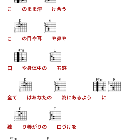
こ
の
ま
ま
溶
け
合
う
D
E
こ
の
目
や
耳
や
鼻
や
F#m
E
口
や
身
体
中
の
五
感
D
E
F#m
E
全
て
は
あ
な
た
の
為
に
あ
る
よ
う
に
D
E
独
り
善
が
り
の
口
づ
け
を
F#m
E