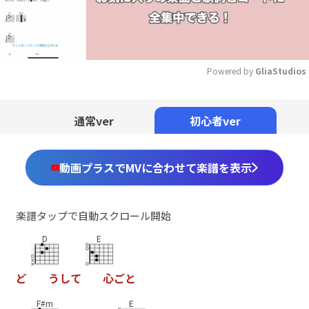
Powered by 
GliaStudios
Mute
通常ver
初心者ver
動画プラスでMVに合わせて楽譜を表示
楽譜タップで自動スクロール開始
D
E
ど
う
し
て
心
ご
と
F#m
E