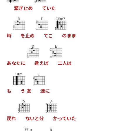
繋
ぎ
止
め
て
い
た
D
E
C#m7
時
を
止
め
て
こ
の
ま
ま
D
E
あ
な
た
に
逢
え
ば
二
人
は
F#m
E
も
う
友
達
に
D
A
戻
れ
な
い
と
分
か
っ
て
い
た
F#m
E