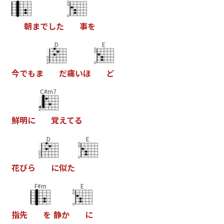
朝
ま
で
し
た
事
を
D
E
今
で
も
ま
だ
痛
い
ほ
ど
C#m7
鮮
明
に
覚
え
て
る
D
E
花
び
ら
に
似
た
F#m
E
指
先
を
静
か
に