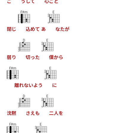
こ
う
し
て
心
ご
と
F#m
E
閉
じ
込
め
て
あ
な
た
が
D
E
弱
り
切
っ
た
僕
か
ら
F#m
E
離
れ
な
い
よ
う
に
D
E
沈
黙
さ
え
も
二
人
を
F#m
E