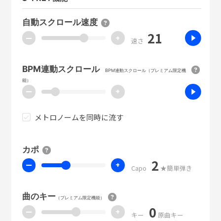
自動スクロール速度
21
ー
+
速さ
BPM連動スクロール
BPM連動スクロール（プレミアム限定機
能）
ー
+
メトロノームを同時に流す
カポ
2
ー
+
Capo
★簡単弾き
曲のキー
（プレミアム限定機能）
0
ー
+
キー
原曲キー