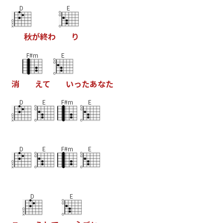
D
E
秋
が
終
わ
り
F#m
E
消
え
て
い
っ
た
あ
な
た
D
E
F#m
E
D
E
F#m
E
D
E