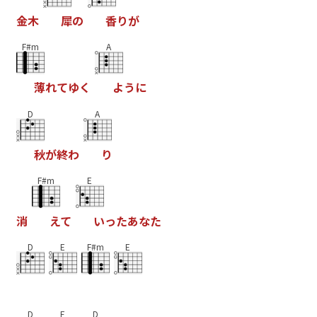
金
木
犀
の
香
り
が
F#m
A
薄
れ
て
ゆ
く
よ
う
に
D
A
秋
が
終
わ
り
F#m
E
消
え
て
い
っ
た
あ
な
た
D
E
F#m
E
D
E
D