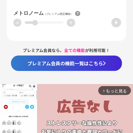
メトロノーム
（プレミアム限定機能）
ー
+
プレミアム会員なら、
全ての機能
が利用可能！
プレミアム会員の機能一覧はこちら
もっと見る
arrow_forward_ios