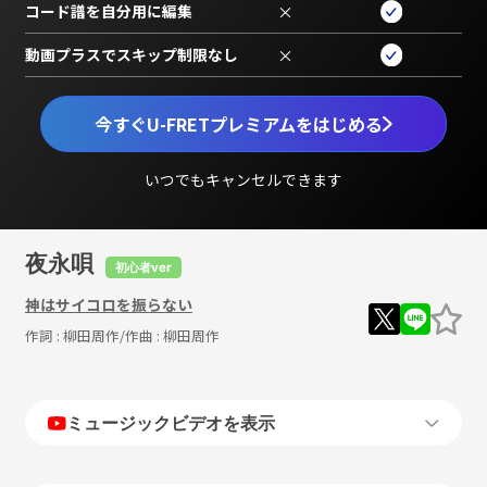
コード譜を自分用に編集
×
動画プラスでスキップ制限なし
×
今すぐU-FRETプレミアムをはじめる
いつでもキャンセルできます
夜永唄
初心者ver
神はサイコロを振らない
作詞 :
柳田周作
/作曲 :
柳田周作
ミュージックビデオを表示