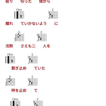
弱
り
切
っ
た
僕
か
ら
F#m
E
離
れ
て
い
か
な
い
よ
う
に
D
E
沈
黙
さ
え
も
二
人
を
F#m
E
繋
ぎ
止
め
て
い
た
D
E
時
を
止
め
て
F#m
E