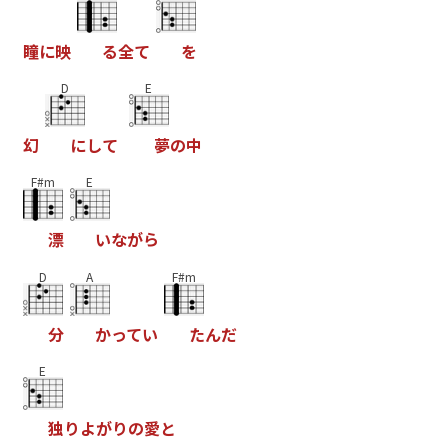
瞳
に
映
る
全
て
を
D
E
幻
に
し
て
夢
の
中
F#m
E
漂
い
な
が
ら
D
A
F#m
分
か
っ
て
い
た
ん
だ
E
独
り
よ
が
り
の
愛
と