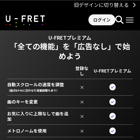
旧デザインに切り替える
ログイン
U-FRETプレミアム
「全ての機能」を
「広告なし」で始
めよう
登録な
U-FRETプレミアム
し
自動スクロールの速度を調整
×
（曲のBPMに合わせた自動調整もあり）
曲のキーを変更
×
お気に入りに上限なしで曲を追
×
加
メトロノームを使用
×