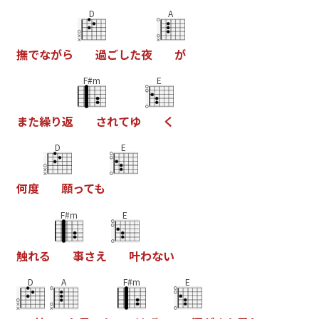
D
A
撫
で
な
が
ら
過
ご
し
た
夜
が
F#m
E
ま
た
繰
り
返
さ
れ
て
ゆ
く
D
E
何
度
願
っ
て
も
F#m
E
触
れ
る
事
さ
え
叶
わ
な
い
D
A
F#m
E