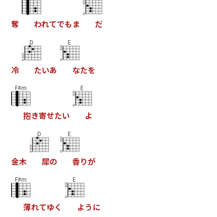
奪
わ
れ
て
で
も
ま
だ
D
E
冷
た
い
あ
な
た
を
F#m
E
抱
き
寄
せ
た
い
よ
D
E
金
木
犀
の
香
り
が
F#m
E
薄
れ
て
ゆ
く
よ
う
に