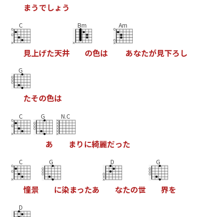
ま
う
で
し
ょ
う
C
Bm
Am
見
上
げ
た
天
井
の
色
は
あ
な
た
が
見
下
ろ
し
G
た
そ
の
色
は
C
G
N.C
あ
ま
り
に
綺
麗
だ
っ
た
C
G
D
G
憧
景
に
染
ま
っ
た
あ
な
た
の
世
界
を
D