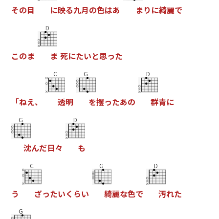
そ
の
目
に
映
る
九
月
の
色
は
あ
ま
り
に
綺
麗
で
D
こ
の
ま
ま
死
に
た
い
と
思
っ
た
C
G
D
「
ね
え
、
透
明
を
攫
っ
た
あ
の
群
青
に
G
D
沈
ん
だ
日
々
も
C
G
D
う
ざ
っ
た
い
く
ら
い
綺
麗
な
色
で
汚
れ
た
G