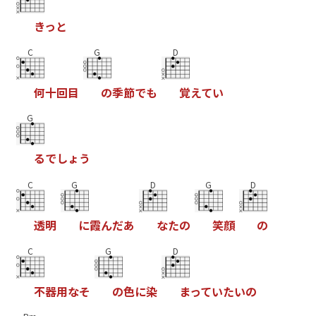
き
っ
と
C
G
D
何
十
回
目
の
季
節
で
も
覚
え
て
い
G
る
で
し
ょ
う
C
G
D
G
D
透
明
に
霞
ん
だ
あ
な
た
の
笑
顔
の
C
G
D
不
器
用
な
そ
の
色
に
染
ま
っ
て
い
た
い
の