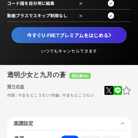
コード譜を自分用に編集
×
動画プラスでスキップ制限なし
×
今すぐU-FRETプレミアムをはじめる
いつでもキャンセルできます
透明少女と九月の蒼
初心者ver
帰りの会
作詞 :
やまもとこうだい
/作曲 :
やまもとこうだい
楽譜設定