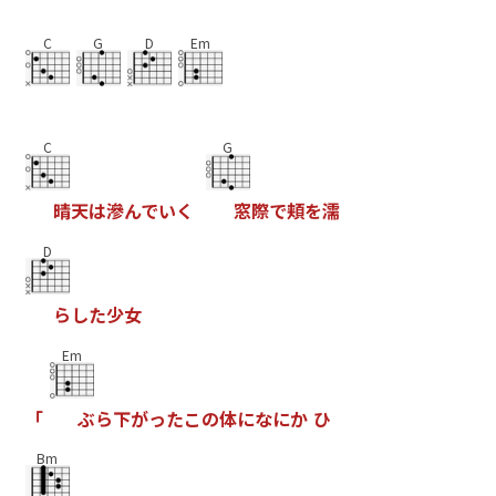
C
G
D
Em
C
G
晴
天
は
滲
ん
で
い
く
窓
際
で
頬
を
濡
D
ら
し
た
少
女
Em
「
ぶ
ら
下
が
っ
た
こ
の
体
に
な
に
か
ひ
Bm