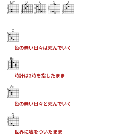
Em
D
C
G
D
C
色
の
無
い
日
々
は
死
ん
で
い
く
Bm
時
計
は
2
時
を
指
し
た
ま
ま
Am
色
の
無
い
日
々
と
死
ん
で
い
く
G
世
界
に
嘘
を
つ
い
た
ま
ま