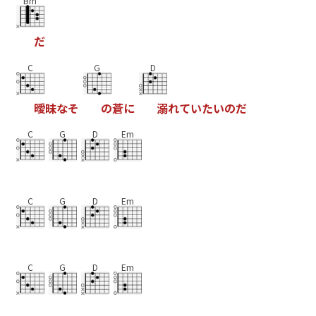
Bm
だ
C
G
D
曖
昧
な
そ
の
蒼
に
溺
れ
て
い
た
い
の
だ
C
G
D
Em
C
G
D
Em
C
G
D
Em