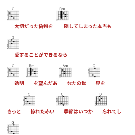
C
Bm
大
切
だ
っ
た
偽
物
を
隠
し
て
し
ま
っ
た
本
当
も
D
愛
す
る
こ
と
が
で
き
る
な
ら
C
Bm
Am
G
透
明
を
望
ん
だ
あ
な
た
の
世
界
を
C
G
D
き
っ
と
掠
れ
た
赤
い
季
節
は
い
つ
か
忘
れ
て
し
G