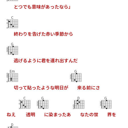
と
つ
で
も
意
味
が
あ
っ
た
な
ら
」
C
終
わ
り
を
告
げ
た
赤
い
季
節
か
ら
G
逃
げ
る
よ
う
に
君
を
連
れ
出
す
ん
だ
Em
G
切
っ
て
貼
っ
た
よ
う
な
明
日
が
来
る
前
に
さ
C
G
D
G
ね
え
透
明
に
染
ま
っ
た
あ
な
た
の
世
界
を
D