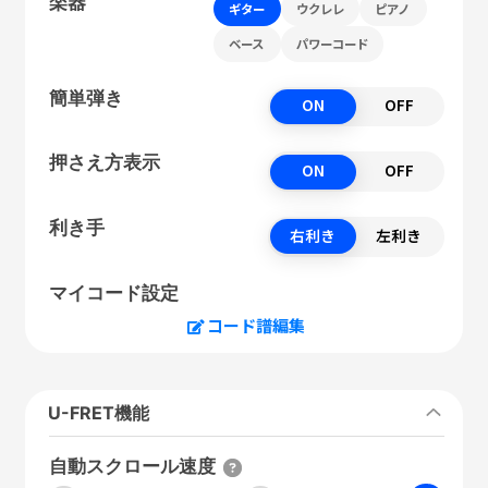
楽器
ギター
ウクレレ
ピアノ
ベース
パワーコード
簡単弾き
ON
OFF
押さえ方表示
ON
OFF
利き手
右利き
左利き
マイコード設定
コード譜編集
U-FRET機能
自動スクロール速度