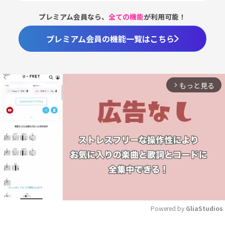
プレミアム会員なら、
全ての機能
が利用可能！
プレミアム会員の機能一覧はこちら
もっと見る
arrow_forward_ios
Powered by 
GliaStudios