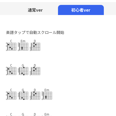
Mute
通常ver
初心者ver
楽譜タップで自動スクロール開始
C
Em
D
C
G
D
C
G
D
Em
C
G
D
Em