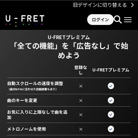
旧デザインに切り替える
ログイン
U-FRETプレミアム
「全ての機能」を
「広告なし」で始
めよう
登録な
U-FRETプレミアム
し
自動スクロールの速度を調整
×
（曲のBPMに合わせた自動調整もあり）
曲のキーを変更
×
お気に入りに上限なしで曲を追
×
加
メトロノームを使用
×