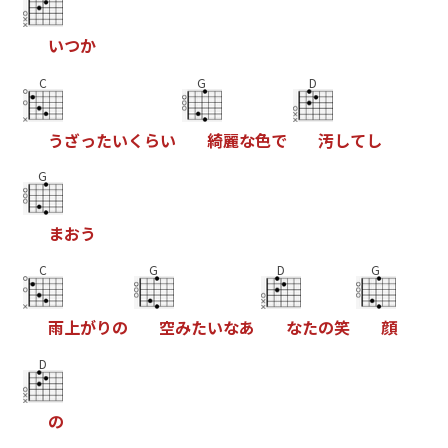
い
つ
か
C
G
D
う
ざ
っ
た
い
く
ら
い
綺
麗
な
色
で
汚
し
て
し
G
ま
お
う
C
G
D
G
雨
上
が
り
の
空
み
た
い
な
あ
な
た
の
笑
顔
D
の