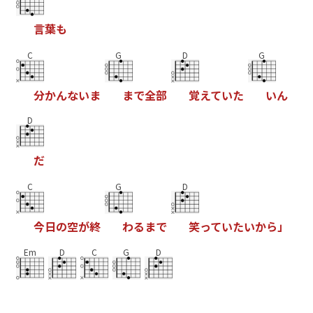
言
葉
も
C
G
D
G
分
か
ん
な
い
ま
ま
で
全
部
覚
え
て
い
た
い
ん
D
だ
C
G
D
今
日
の
空
が
終
わ
る
ま
で
笑
っ
て
い
た
い
か
ら
」
Em
D
C
G
D