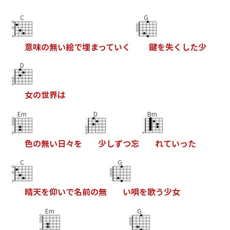
C
G
意
味
の
無
い
絵
で
埋
ま
っ
て
い
く
鍵
を
失
く
し
た
少
D
女
の
世
界
は
Em
D
Bm
色
の
無
い
日
々
を
少
し
ず
つ
忘
れ
て
い
っ
た
C
G
晴
天
を
仰
い
で
名
前
の
無
い
唄
を
歌
う
少
女
Em
G