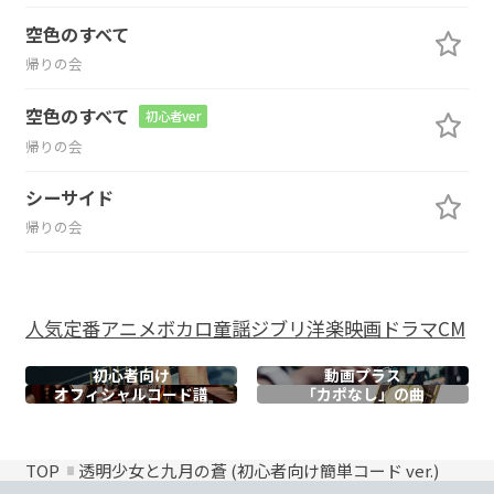
空色のすべて
帰りの会
空色のすべて
初心者ver
帰りの会
シーサイド
帰りの会
人気
定番
アニメ
ボカロ
童謡
ジブリ
洋楽
映画
ドラマ
CM
初心者向け
動画プラス
オフィシャル
コード譜
「カポなし」の曲
TOP
透明少女と九月の蒼 (初心者向け簡単コード ver.)