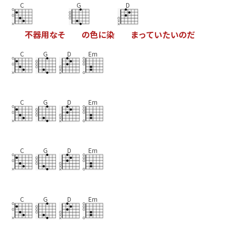
C
G
D
不
器
用
な
そ
の
色
に
染
ま
っ
て
い
た
い
の
だ
C
G
D
Em
C
G
D
Em
C
G
D
Em
C
G
D
Em