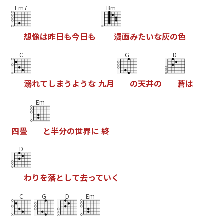
Em7
Bm
想
像
は
昨
日
も
今
日
も
漫
画
み
た
い
な
灰
の
色
C
G
D
溺
れ
て
し
ま
う
よ
う
な
九
月
の
天
井
の
蒼
は
Em
四
畳
と
半
分
の
世
界
に
終
D
わ
り
を
落
と
し
て
去
っ
て
い
く
C
G
D
Em