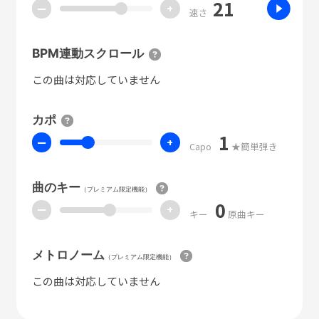
21
ー
+
速さ
BPM連動スクロール
この曲は対応していません
カポ
1
ー
+
Capo
★簡単弾き
曲のキー
（プレミアム限定機能）
0
ー
+
キー
原曲キー
メトロノーム
（プレミアム限定機能）
この曲は対応していません