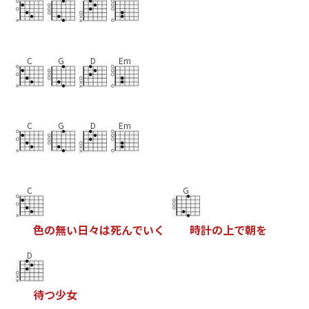
C
G
D
Em
C
G
D
Em
C
G
色
の
無
い
日
々
は
死
ん
で
い
く
時
計
の
上
で
朝
を
D
待
つ
少
女