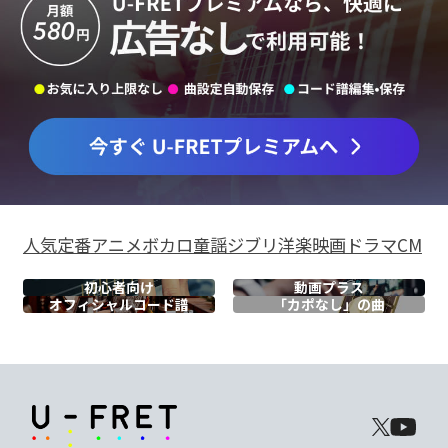
人気
定番
アニメ
ボカロ
童謡
ジブリ
洋楽
映画
ドラマ
CM
初心者向け
動画プラス
オフィシャル
コード譜
「カポなし」の曲