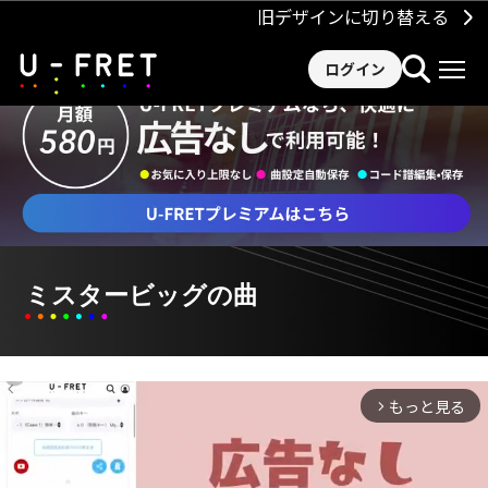
旧デザインに切り替える
ログイン
ミスタービッグの曲
もっと見る
arrow_forward_ios