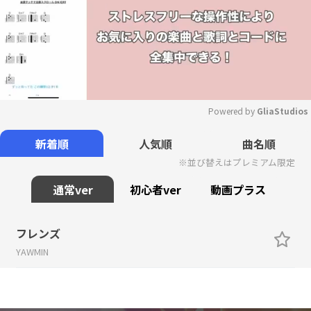
Powered by 
GliaStudios
Mute
新着順
人気順
曲名順
※並び替えはプレミアム限定
通常ver
初心者ver
動画プラス
フレンズ
YAWMIN