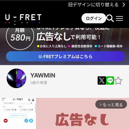
旧デザインに切り替える
ログイン
YAWMIN
1曲の楽譜
もっと見る
arrow_forward_ios