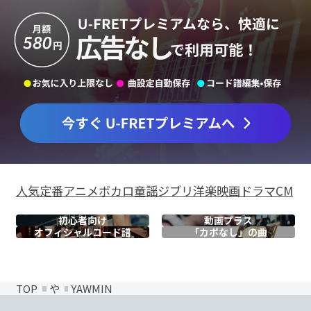
人気
定番
アニメ
ボカロ
童謡
ジブリ
洋楽
映画
ドラマ
CM
初心者向け
動画プラス
オフィシャル
コード譜
「カポなし」の曲
TOP
や
YAWMIN