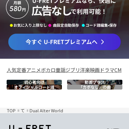
人気
定番
アニメ
ボカロ
童謡
ジブリ
洋楽
映画
ドラマ
CM
初心者向け
動画プラス
オフィシャル
コード譜
「カポなし」の曲
TOP
て
Dual Alter World