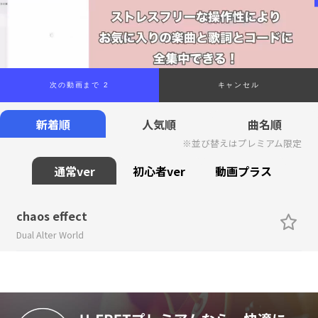
次の動画まで 2
キャンセル
新着順
人気順
曲名順
※並び替えはプレミアム限定
通常ver
初心者ver
動画プラス
chaos effect
Dual Alter World