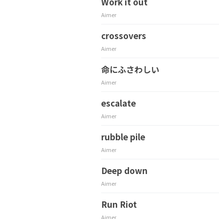
Work it out
Aimer
crossovers
Aimer
命にふさわしい
Aimer
escalate
Aimer
rubble pile
Aimer
Deep down
Aimer
Run Riot
Aimer