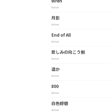
Wren
Aimer
月影
Aimer
End of All
Aimer
悲しみの向こう側
Aimer
遥か
Aimer
800
Aimer
白色蜉蝣
Aimer