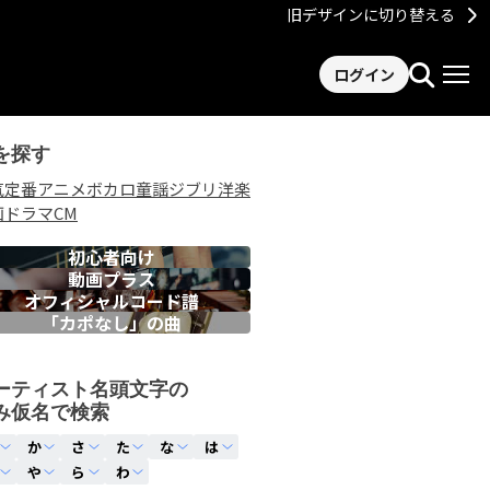
旧デザインに切り替える
ログイン
を探す
気
定番
アニメ
ボカロ
童謡
ジブリ
洋楽
画
ドラマ
CM
初心者向け
動画プラス
オフィシャルコード譜
「カポなし」の曲
ーティスト名頭文字の
み仮名で検索