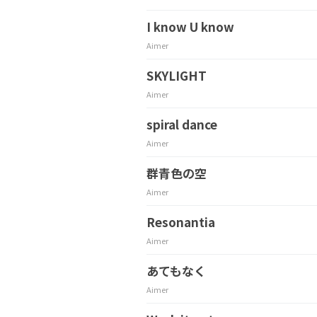
I know U know
Aimer
SKYLIGHT
Aimer
spiral dance
Aimer
群青色の空
Aimer
Resonantia
Aimer
あてもなく
Aimer