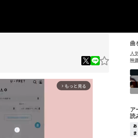
曲
人
映
もっと見る
arrow_forward_ios
ア
読