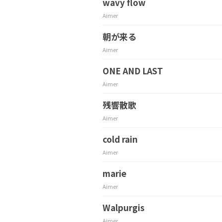
wavy flow
Aimer
朝が来る
Aimer
ONE AND LAST
Aimer
残響散歌
Aimer
cold rain
Aimer
marie
Aimer
Walpurgis
Aimer