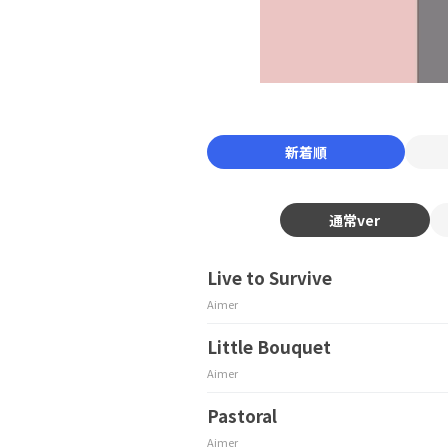
新着順
通常ver
Live to Survive
Aimer
Little Bouquet
Aimer
Pastoral
Aimer