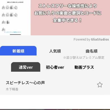
Powered by 
GliaStudios
Mute
新着順
人気順
曲名順
※並び替えはプレミアム限定
通常ver
初心者ver
動画プラス
スピーチレス～心の声
木下晴香