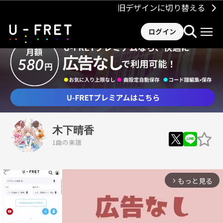
旧デザインに切り替える
ログイン
木下晴香
1曲の楽譜
もっと見る
arrow_forward_ios