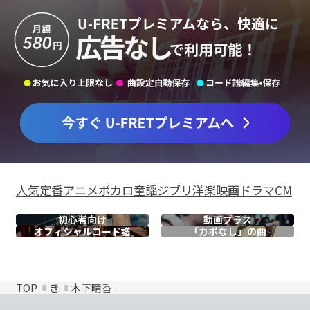
人気
定番
アニメ
ボカロ
童謡
ジブリ
洋楽
映画
ドラマ
CM
初心者向け
動画プラス
オフィシャル
コード譜
「カポなし」の曲
TOP
き
木下晴香