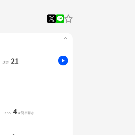
21
速さ
4
Capo
★簡単弾き