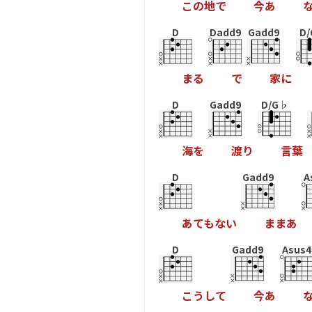
こ
の
地
で
今
あ
D
Dadd9
Gadd9
D
ま
る
で
家
に
D
Gadd9
D/G♭
海
を
渡
り
言
葉
D
Gadd9
A
あ
て
も
な
い
ま
ま
あ
D
Gadd9
Asus4
こ
う
し
て
今
あ