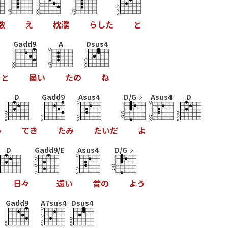
数
え
枕
濡
ら
し
た
と
Gadd9
A
Dsus4
っ
と
届
い
た
の
ね
D
Gadd9
Asus4
D/G♭
Asus4
D
っ
て
き
た
み
た
い
だ
よ
D
Gadd9/E
Asus4
D/G♭
日
々
遠
い
昔
の
よ
う
Gadd9
A7sus4
Dsus4