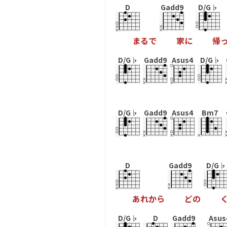
D
Gadd9
D/G♭
ま
る
で
家
に
帰
D/G♭
Gadd9
Asus4
D/G♭
D/G♭
Gadd9
Asus4
Bm7
D
Gadd9
D/G♭
あ
れ
か
ら
ど
の
D/G♭
D
Gadd9
Asus