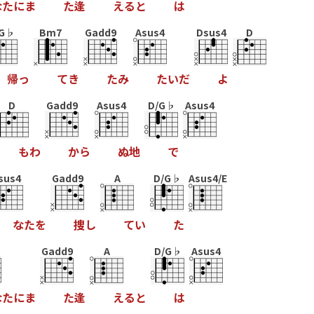
な
た
に
ま
た
逢
え
る
と
は
/G♭
Bm7
Gadd9
Asus4
Dsus4
D
帰
っ
て
き
た
み
た
い
だ
よ
D
Gadd9
Asus4
D/G♭
Asus4
も
わ
か
ら
ぬ
地
で
sus4
Gadd9
A
D/G♭
Asus4/E
な
た
を
捜
し
て
い
た
Gadd9
A
D/G♭
Asus4
な
た
に
ま
た
逢
え
る
と
は