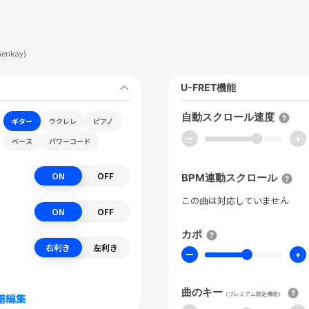
erikay)
U-FRET機能
自動スクロール速度
ギター
ウクレレ
ピアノ
ー
+
ベース
パワーコード
ON
OFF
BPM連動スクロール
この曲は対応していません
ON
OFF
カポ
右利き
左利き
ー
+
曲のキー
（プレミアム限定機能）
譜編集