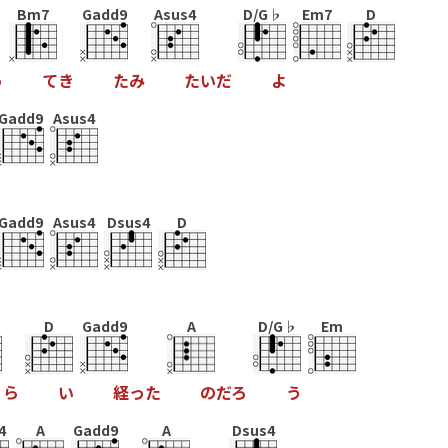
Bm7
Gadd9
Asus4
D/G♭
Em7
D
っ
て
き
た
み
た
い
だ
よ
Gadd9
Asus4
Gadd9
Asus4
Dsus4
D
D
Gadd9
A
D/G♭
Em
く
ら
い
経
っ
た
の
だ
ろ
う
4
A
Gadd9
A
Dsus4