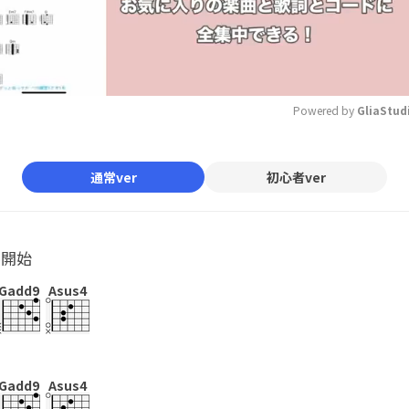
Powered by 
GliaStud
Mute
通常ver
初心者ver
ル開始
Gadd9
Asus4
Gadd9
Asus4