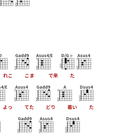
D
Gadd9
Asus4/E
D/G♭
Asus4
れ
こ
こ
ま
で
来
た
s4/E
Asus4
Gadd9
A
Dsus4
よ
っ
て
た
ど
り
着
い
た
Gadd9
Asus4
Dsus4