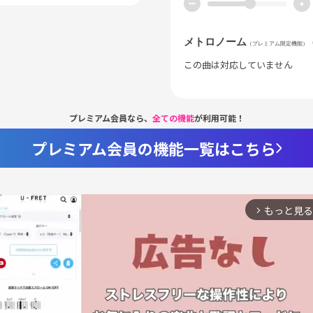
ー
+
メトロノーム
（プレミアム限定機能）
この曲は対応していません
プレミアム会員なら、
全ての機能
が利用可能！
プレミアム会員の機能一覧はこちら
もっと見る
arrow_forward_ios