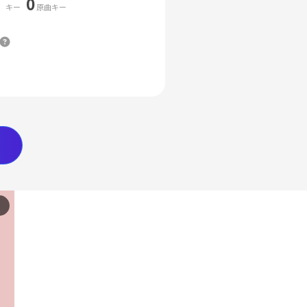
0
キー
原曲キー