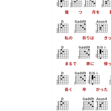
幾
つ
月
を
D
Gadd9
Asus4
私
の
祈
り
は
き
D
Gadd9
D/G♭
ま
る
で
家
に
帰
D
Gadd9
D/G♭
長
く
辛
か
っ
た
D
Gadd9
Asus4