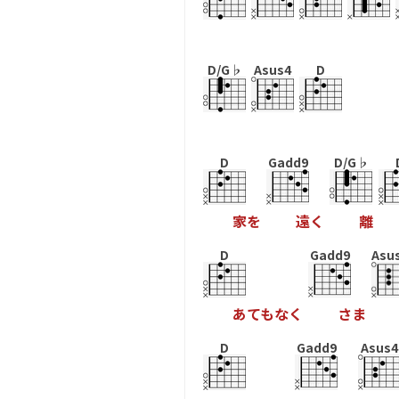
D/G♭
Asus4
D
D
Gadd9
D/G♭
家
を
遠
く
離
D
Gadd9
Asu
あ
て
も
な
く
さ
ま
D
Gadd9
Asus4