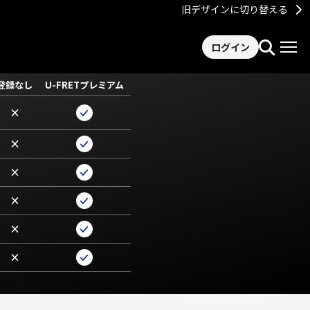
旧デザインに切り替える
ログイン
登録なし
U-FRETプレミアム
×
×
×
×
×
×