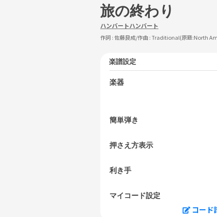
旅の終わり
ハンバートハンバート
作詞 :
佐藤良成
/作曲 :
Traditional(原題:North Am
楽譜設定
楽器
簡単弾き
押さえ方表示
利き手
マイコード設定
コード