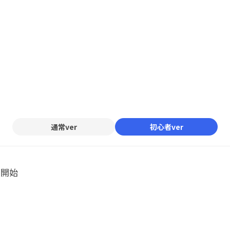
通常ver
初心者ver
ル開始