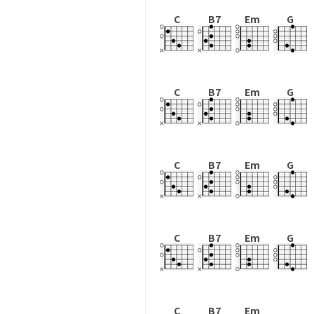
C
B7
Em
G
C
B7
Em
G
C
B7
Em
G
C
B7
Em
G
C
B7
Em