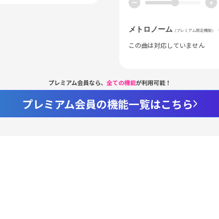
ー
+
メトロノーム
（プレミアム限定機能）
この曲は対応していません
プレミアム会員なら、
全ての機能
が利用可能！
プレミアム会員の機能一覧はこちら
Loaded
:
100.00%
/
nmute