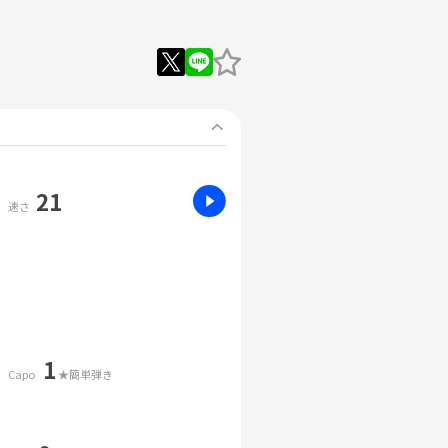
21
速さ
1
Capo
★簡単弾き