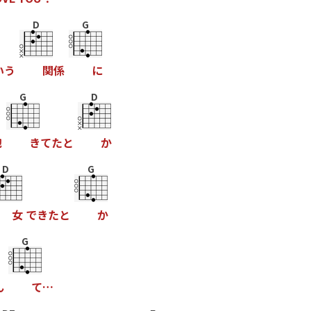
D
G
い
う
関
係
に
G
D
飽
き
て
た
と
か
D
G
女
で
き
た
と
か
G
ん
て
…