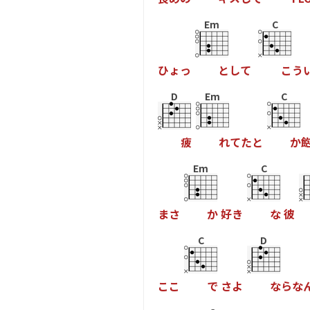
Em
C
ひ
ょ
っ
と
し
て
こ
う
D
Em
C
疲
れ
て
た
と
か
Em
C
ま
さ
か
好
き
な
彼
C
D
こ
こ
で
さ
よ
な
ら
な