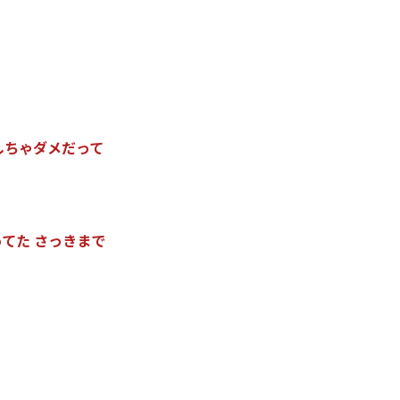
し
ち
ゃ
ダ
メ
だ
っ
て
っ
て
た
さ
っ
き
ま
で