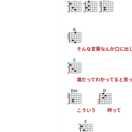
G
そ
ん
な
言
葉
な
ん
か
口
に
出
C
誰
だ
っ
て
わ
か
っ
て
る
と
思
Em
D
こ
う
い
う
時
っ
て
C