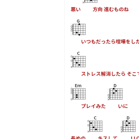
悪
い
方
向
進
む
も
の
ね
G
い
つ
も
だ
っ
た
ら
喧
嘩
を
し
C
ス
ト
レ
ス
解
消
し
た
ら
そ
こ
Em
D
プ
レ
イ
み
た
い
に
C
D
長
め
の
キ
ス
し
て
I
L