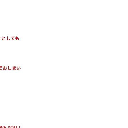
た
と
し
て
も
で
お
し
ま
い
O
V
E
Y
O
U
！