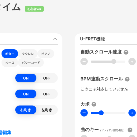
タイム
初心者ver
U-FRET機能
自動スクロール速度
ギター
ウクレレ
ピアノ
ー
+
ベース
パワーコード
ON
OFF
BPM連動スクロール
この曲は対応していません
ON
OFF
カポ
右利き
左利き
ー
+
曲のキー
（プレミアム限定機能）
譜編集