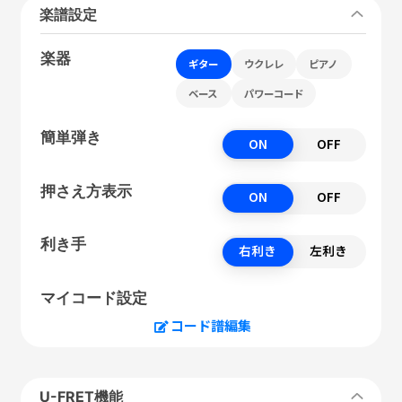
楽譜設定
楽器
ギター
ウクレレ
ピアノ
ベース
パワーコード
簡単弾き
ON
OFF
押さえ方表示
ON
OFF
利き手
右利き
左利き
マイコード設定
コード譜編集
U-FRET機能