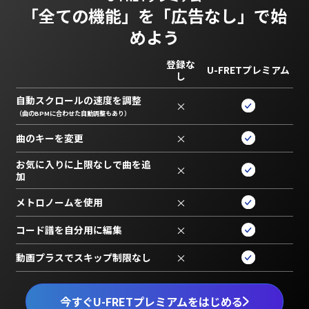
「全ての機能」を
「広告なし」で始
めよう
登録な
U-FRETプレミアム
し
自動スクロールの速度を調整
×
（曲のBPMに合わせた自動調整もあり）
曲のキーを変更
×
お気に入りに上限なしで曲を追
×
加
メトロノームを使用
×
コード譜を自分用に編集
×
動画プラスでスキップ制限なし
×
今すぐU-FRETプレミアムをはじめる