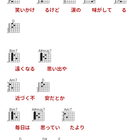
笑
い
か
け
る
け
ど
涙
の
味
が
し
て
る
D
Bm7
A#maj7
遠
く
な
る
思
い
出
や
Am7
D
近
づ
く
不
安
だ
と
か
Bm7
A#maj7
Am7
毎
日
は
思
っ
て
い
た
よ
り
D
D#
F