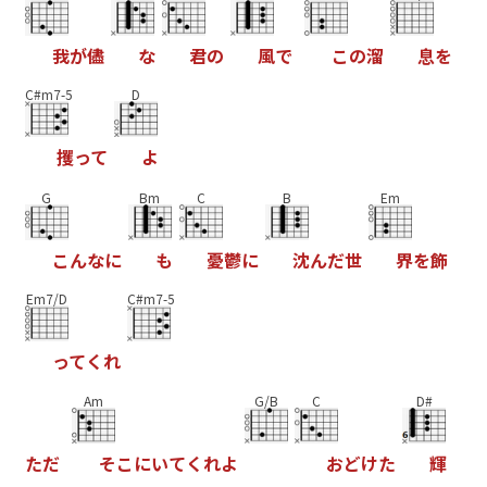
我
が
儘
な
君
の
風
で
こ
の
溜
息
を
C#m7-5
D
攫
っ
て
よ
G
Bm
C
B
Em
こ
ん
な
に
も
憂
鬱
に
沈
ん
だ
世
界
を
飾
Em7/D
C#m7-5
っ
て
く
れ
Am
G/B
C
D#
た
だ
そ
こ
に
い
て
く
れ
よ
お
ど
け
た
輝