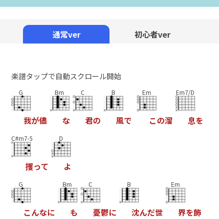
通常ver
初心者ver
楽譜タップで自動スクロール開始
G
Bm
C
B
Em
Em7/D
我
が
儘
な
君
の
風
で
こ
の
溜
息
を
C#m7-5
D
攫
っ
て
よ
G
Bm
C
B
Em
こ
ん
な
に
も
憂
鬱
に
沈
ん
だ
世
界
を
飾