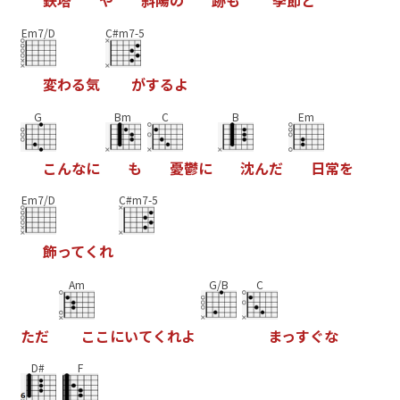
鉄
塔
や
斜
陽
の
跡
も
季
節
と
Em7/D
C#m7-5
変
わ
る
気
が
す
る
よ
G
Bm
C
B
Em
こ
ん
な
に
も
憂
鬱
に
沈
ん
だ
日
常
を
Em7/D
C#m7-5
飾
っ
て
く
れ
Am
G/B
C
た
だ
こ
こ
に
い
て
く
れ
よ
ま
っ
す
ぐ
な
D#
F