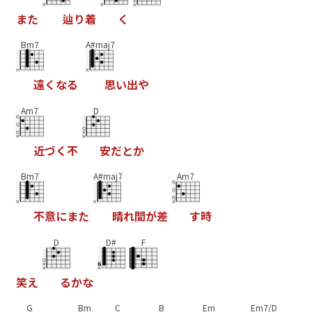
ま
た
辿
り
着
く
Bm7
A#maj7
遠
く
な
る
思
い
出
や
Am7
D
近
づ
く
不
安
だ
と
か
Bm7
A#maj7
Am7
不
意
に
ま
た
晴
れ
間
が
差
す
時
D
D#
F
笑
え
る
か
な
G
Bm
C
B
Em
Em7/D