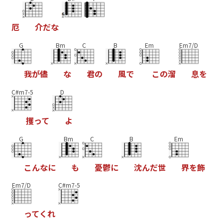
厄
介
だ
な
G
Bm
C
B
Em
Em7/D
我
が
儘
な
君
の
風
で
こ
の
溜
息
を
C#m7-5
D
攫
っ
て
よ
G
Bm
C
B
Em
こ
ん
な
に
も
憂
鬱
に
沈
ん
だ
世
界
を
飾
Em7/D
C#m7-5
っ
て
く
れ