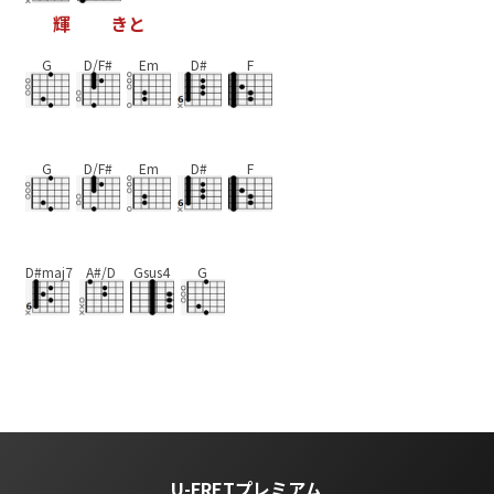
輝
き
と
G
D/F#
Em
D#
F
G
D/F#
Em
D#
F
D#maj7
A#/D
Gsus4
G
U-FRETプレミアム