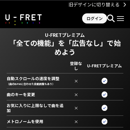
旧デザインに切り替える
ログイン
U-FRETプレミアム
「全ての機能」を
「広告なし」で始
めよう
登録な
U-FRETプレミアム
し
自動スクロールの速度を調整
×
（曲のBPMに合わせた自動調整もあり）
曲のキーを変更
×
お気に入りに上限なしで曲を追
×
加
メトロノームを使用
×