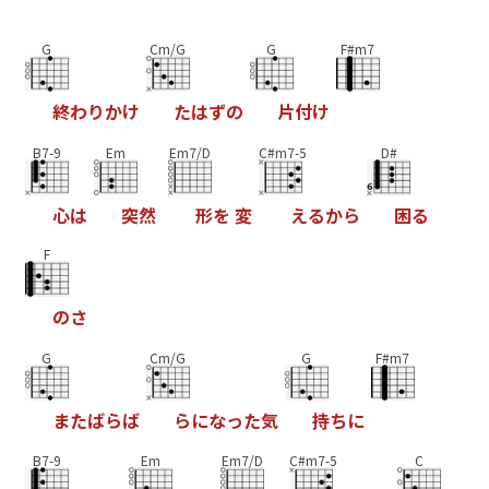
G
Cm/G
G
F#m7
終
わ
り
か
け
た
は
ず
の
片
付
け
B7-9
Em
Em7/D
C#m7-5
D#
心
は
突
然
形
を
変
え
る
か
ら
困
る
F
の
さ
G
Cm/G
G
F#m7
ま
た
ば
ら
ば
ら
に
な
っ
た
気
持
ち
に
B7-9
Em
Em7/D
C#m7-5
C