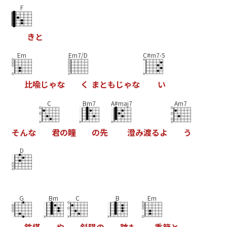
F
き
と
Em
Em7/D
C#m7-5
比
喩
じ
ゃ
な
く
ま
と
も
じ
ゃ
な
い
C
Bm7
A#maj7
Am7
そ
ん
な
君
の
瞳
の
先
澄
み
渡
る
よ
う
D
G
Bm
C
B
Em