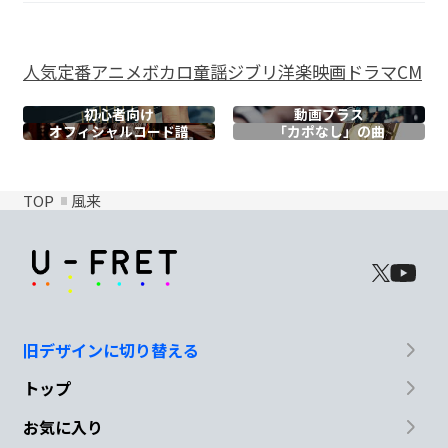
人気
定番
アニメ
ボカロ
童謡
ジブリ
洋楽
映画
ドラマ
CM
初心者向け
動画プラス
オフィシャル
コード譜
「カポなし」の曲
TOP
風来
旧デザインに切り替える
トップ
お気に入り