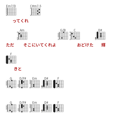
Em7/D
C#m7-5
っ
て
く
れ
Am
G/B
C
D#
た
だ
そ
こ
に
い
て
く
れ
よ
お
ど
け
た
輝
F
き
と
G
D/F#
Em
D#
F
G
D/F#
Em
D#
F