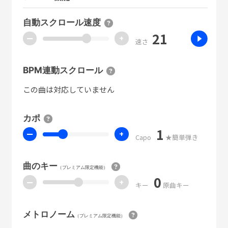
自動スクロール速度
21
ー
+
速さ
BPM連動スクロール
この曲は対応していません
カポ
1
ー
+
Capo
★簡単弾き
曲のキー
（プレミアム限定機能）
0
ー
+
キー
原曲キー
メトロノーム
（プレミアム限定機能）