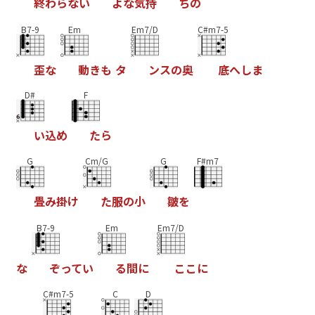
終
わ
ら
な
い
よ
な
気
持
ち
の
B7-9
Em
Em7/D
C#m7-5
歪
な
動
き
も
タ
ン
ス
の
奥
底
へ
し
ま
D#
F
い
込
め
た
ら
G
Cm/G
G
F#m7
畳
み
掛
け
た
服
の
小
皺
を
B7-9
Em
Em7/D
な
ぞ
っ
て
い
る
間
に
こ
こ
に
C#m7-5
C
D