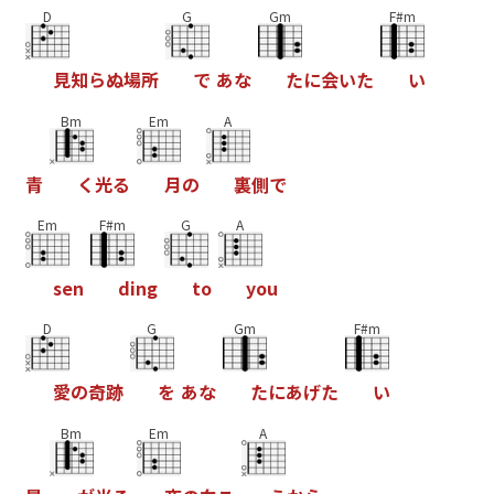
D
G
Gm
F#m
見
知
ら
ぬ
場
所
で
あ
な
た
に
会
い
た
い
Bm
Em
A
青
く
光
る
月
の
裏
側
で
Em
F#m
G
A
s
e
n
d
i
n
g
t
o
y
o
u
D
G
Gm
F#m
愛
の
奇
跡
を
あ
な
た
に
あ
げ
た
い
Bm
Em
A