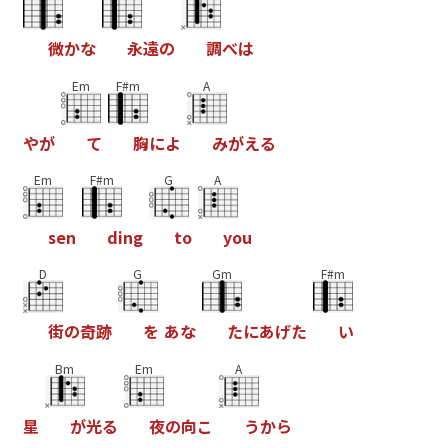
微
か
な
永
遠
の
調
べ
は
Em
F#m
A
や
が
て
胸
に
よ
み
が
え
る
Em
F#m
G
A
s
e
n
d
i
n
g
t
o
y
o
u
D
G
Gm
F#m
街
の
奇
跡
を
あ
な
た
に
あ
げ
た
い
Bm
Em
A
星
が
光
る
夜
の
向
こ
う
か
ら