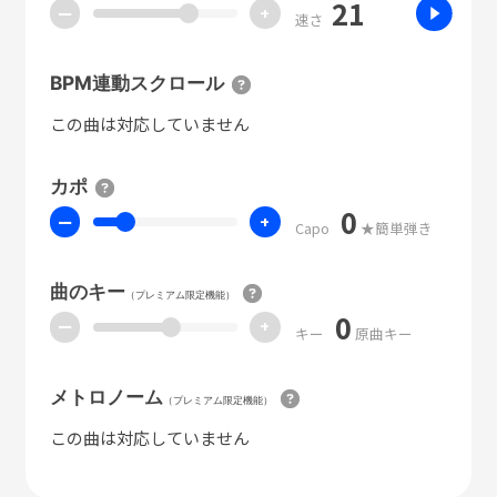
21
ー
+
速さ
BPM連動スクロール
この曲は対応していません
カポ
0
ー
+
Capo
★簡単弾き
曲のキー
（プレミアム限定機能）
0
ー
+
キー
原曲キー
メトロノーム
（プレミアム限定機能）
この曲は対応していません