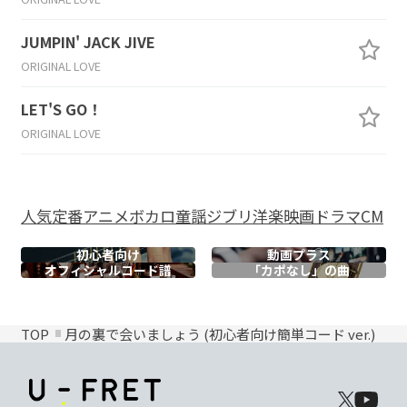
JUMPIN' JACK JIVE
ORIGINAL LOVE
LET'S GO！
ORIGINAL LOVE
人気
定番
アニメ
ボカロ
童謡
ジブリ
洋楽
映画
ドラマ
CM
初心者向け
動画プラス
オフィシャル
コード譜
「カポなし」の曲
TOP
月の裏で会いましょう (初心者向け簡単コード ver.)