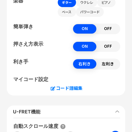
楽器
ギター
ウクレレ
ピアノ
ベース
パワーコード
簡単弾き
ON
OFF
押さえ方表示
ON
OFF
利き手
右利き
左利き
マイコード設定
コード譜編集
U-FRET機能
自動スクロール速度