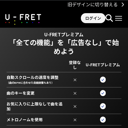
旧デザインに切り替える
ログイン
U-FRETプレミアム
「全ての機能」を
「広告なし」で始
めよう
登録な
U-FRETプレミアム
し
自動スクロールの速度を調整
×
（曲のBPMに合わせた自動調整もあり）
曲のキーを変更
×
お気に入りに上限なしで曲を追
×
加
メトロノームを使用
×