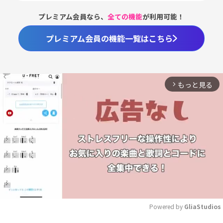
プレミアム会員なら、
全ての機能
が利用可能！
プレミアム会員の機能一覧はこちら
もっと見る
arrow_forward_ios
Powered by 
GliaStudios