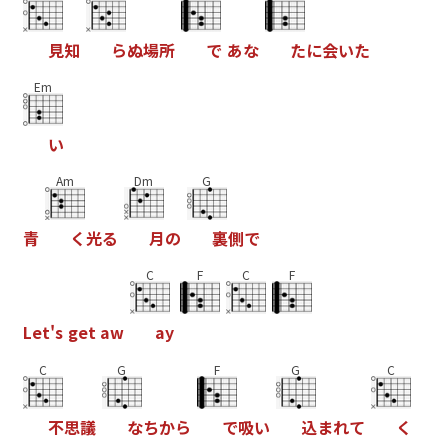
見
知
ら
ぬ
場
所
で
あ
な
た
に
会
い
た
Em
い
Am
Dm
G
青
く
光
る
月
の
裏
側
で
C
F
C
F
L
e
t
'
s
g
e
t
a
w
a
y
C
G
F
G
C
不
思
議
な
ち
か
ら
で
吸
い
込
ま
れ
て
く