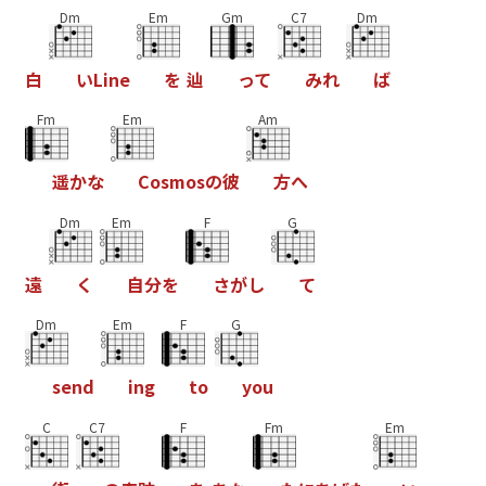
Dm
Em
Gm
C7
Dm
白
い
L
i
n
e
を
辿
っ
て
み
れ
ば
Fm
Em
Am
遥
か
な
C
o
s
m
o
s
の
彼
方
へ
Dm
Em
F
G
遠
く
自
分
を
さ
が
し
て
Dm
Em
F
G
s
e
n
d
i
n
g
t
o
y
o
u
C
C7
F
Fm
Em