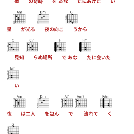
街
の
奇
跡
を
あ
な
た
に
あ
げ
た
い
Am
Dm
G
星
が
光
る
夜
の
向
こ
う
か
ら
C
C7
F
Fm
見
知
ら
ぬ
場
所
で
あ
な
た
に
会
い
た
Em
い
Am
Dm
A7
Am7
F#m
夜
は
二
人
を
包
ん
で
流
れ
て
く
G