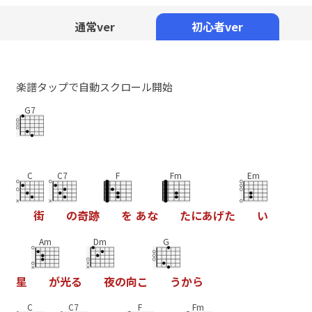
Mute
通常ver
初心者ver
楽譜タップで自動スクロール開始
G7
C
C7
F
Fm
Em
街
の
奇
跡
を
あ
な
た
に
あ
げ
た
い
Am
Dm
G
星
が
光
る
夜
の
向
こ
う
か
ら
C
C7
F
Fm