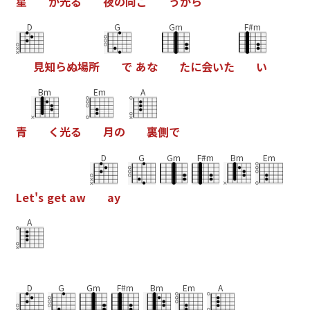
星
が
光
る
夜
の
向
こ
う
か
ら
D
G
Gm
F#m
見
知
ら
ぬ
場
所
で
あ
な
た
に
会
い
た
い
Bm
Em
A
青
く
光
る
月
の
裏
側
で
D
G
Gm
F#m
Bm
Em
L
e
t
'
s
g
e
t
a
w
a
y
A
D
G
Gm
F#m
Bm
Em
A