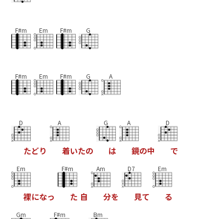
F#m
Em
F#m
G
F#m
Em
F#m
G
A
D
A
G
A
D
た
ど
り
着
い
た
の
は
鏡
の
中
で
Em
F#m
Am
D7
Em
裸
に
な
っ
た
自
分
を
見
て
る
Gm
F#m
Bm