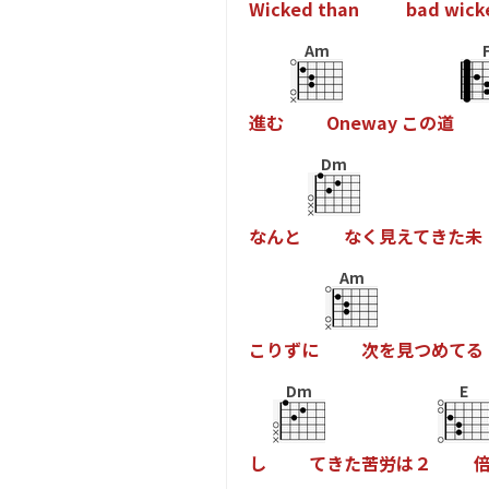
W
i
c
k
e
d
t
h
a
n
b
a
d
w
i
c
k
Am
進
む
O
n
e
w
a
y
こ
の
道
Dm
な
ん
と
な
く
見
え
て
き
た
未
Am
こ
り
ず
に
次
を
見
つ
め
て
る
Dm
E
し
て
き
た
苦
労
は
２