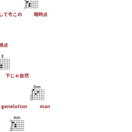
し
て
今
こ
の
現
時
点
視
点
E
下
じ
ゃ
自
然
Dm
g
e
n
e
l
a
t
i
o
n
m
a
n
Am