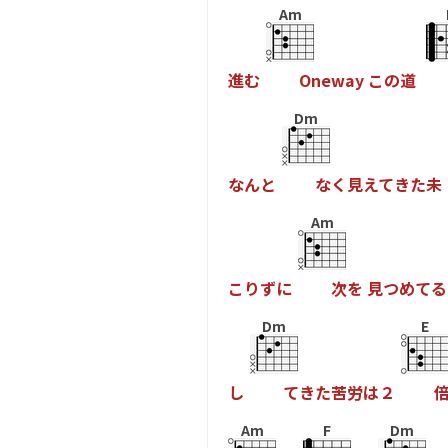
Am
進
む
O
n
e
w
a
y
こ
の
道
Dm
な
ん
と
な
く
見
え
て
き
た
未
Am
こ
り
ず
に
次
を
見
つ
め
て
る
Dm
E
し
て
き
た
苦
労
は
２
Am
F
Dm