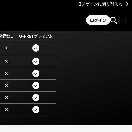
旧デザインに切り替える
ログイン
登録なし
U-FRETプレミアム
×
×
×
×
×
×