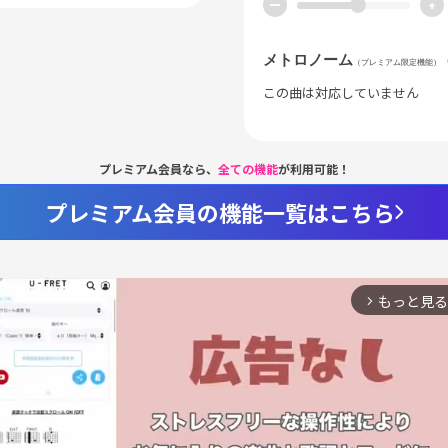
ー
+
メトロノーム
（プレミアム限定機能）
この曲は対応していません
プレミアム会員なら、
全ての機能
が利用可能！
プレミアム会員の機能一覧はこちら
もっと見る
arrow_forward_ios