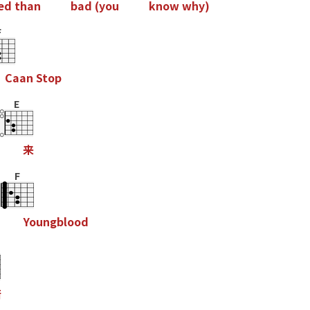
e
d
t
h
a
n
b
a
d
(
y
o
u
k
n
o
w
w
h
y
)
F
C
a
a
n
S
t
o
p
E
来
F
Y
o
u
n
g
b
l
o
o
d
倍