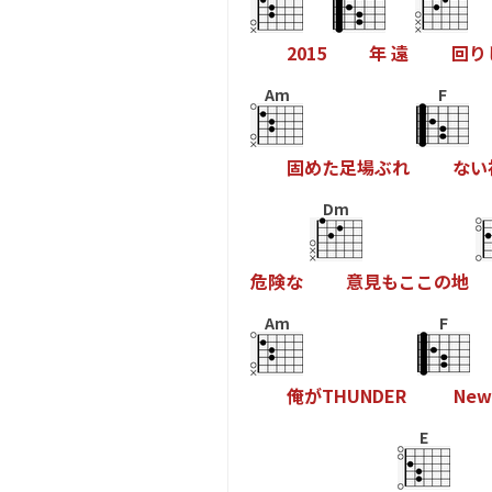
2
0
1
5
年
遠
回
り
Am
F
固
め
た
足
場
ぶ
れ
な
い
Dm
危
険
な
意
見
も
こ
こ
の
地
Am
F
俺
が
T
H
U
N
D
E
R
N
e
w
E