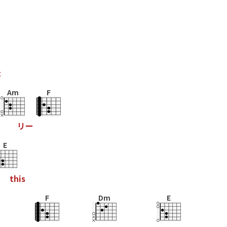
t
Am
F
リ
ー
E
t
h
i
s
F
Dm
E