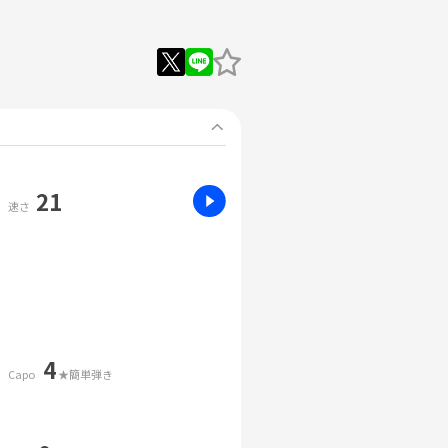
21
速さ
4
Capo
★簡単弾き