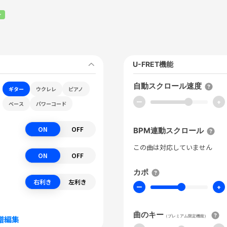
r
U-FRET機能
自動スクロール速度
ギター
ウクレレ
ピアノ
ー
+
ベース
パワーコード
ON
OFF
BPM連動スクロール
この曲は対応していません
ON
OFF
カポ
右利き
左利き
ー
+
曲のキー
（プレミアム限定機能）
譜編集