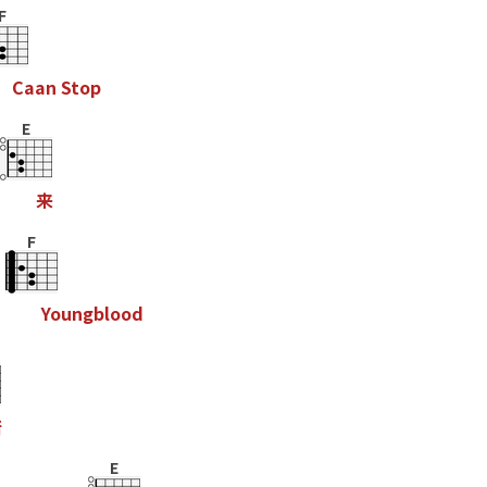
F
C
a
a
n
S
t
o
p
E
来
F
Y
o
u
n
g
b
l
o
o
d
倍
E