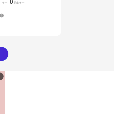
0
キー
原曲キー