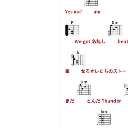
Y
e
s
m
a
′
a
m
F
Dm
W
e
g
o
t
名
無
し
b
e
a
E
乗
せ
る
オ
レ
た
ち
の
ス
ト
ー
Dm
ま
だ
と
ん
だ
T
h
u
n
d
e
r
Am