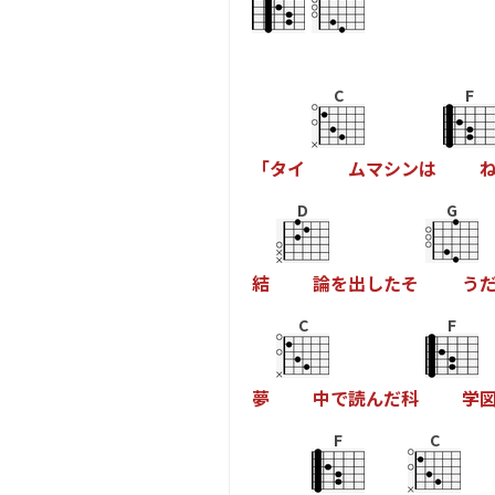
C
F
「
タ
イ
ム
マ
シ
ン
は
D
G
結
論
を
出
し
た
そ
う
C
F
夢
中
で
読
ん
だ
科
学
F
C