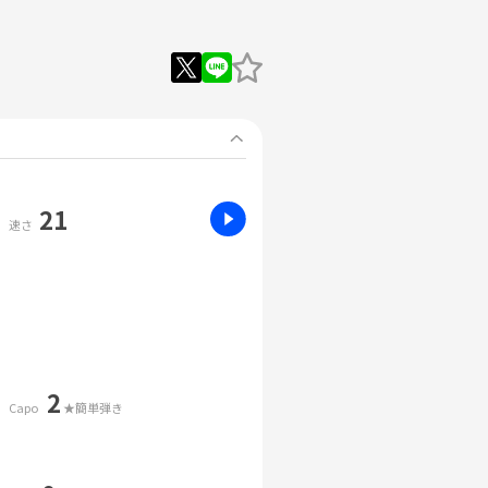
21
速さ
2
Capo
★簡単弾き