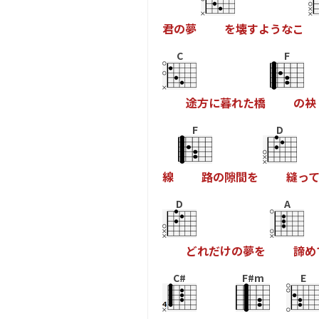
君
の
夢
を
壊
す
よ
う
な
こ
C
F
途
方
に
暮
れ
た
橋
の
袂
F
D
線
路
の
隙
間
を
縫
っ
D
A
ど
れ
だ
け
の
夢
を
諦
め
C#
F#m
E