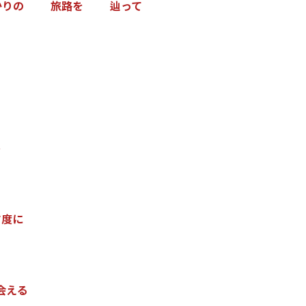
か
り
の
旅
路
を
辿
っ
て
う
す
度
に
会
え
る