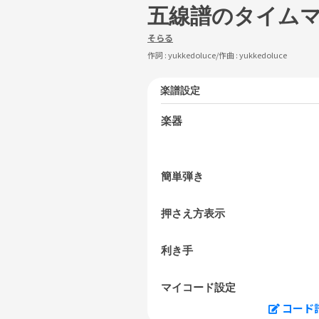
五線譜のタイム
そらる
作詞 :
yukkedoluce
/作曲 :
yukkedoluce
楽譜設定
楽器
簡単弾き
押さえ方表示
利き手
マイコード設定
コード