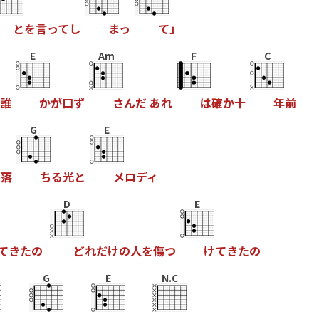
と
を
言
っ
て
し
ま
っ
て
」
E
Am
F
C
誰
か
が
口
ず
さ
ん
だ
あ
れ
は
確
か
十
年
前
G
E
て
落
ち
る
光
と
メ
ロ
デ
ィ
D
E
て
き
た
の
ど
れ
だ
け
の
人
を
傷
つ
け
て
き
た
の
G
E
N.C