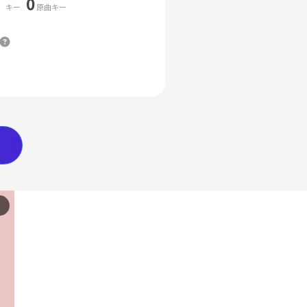
0
キー
原曲キー