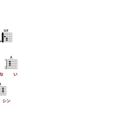
G#
A
な
い
B
シ
ン