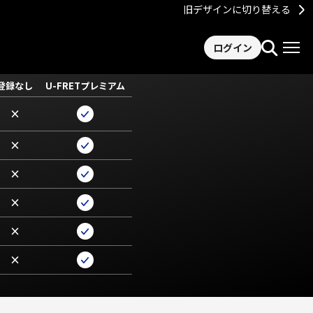
旧デザインに切り替える
ログイン
登録なし
U-FRETプレミアム
×
×
×
×
×
×