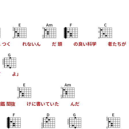
E
Am
F
C
ね
つ
く
れ
な
い
ん
だ
頭
の
良
い
科
学
者
た
ち
が
G
だ
よ
」
E
Am
図
鑑
間
抜
け
に
書
い
て
い
た
ん
だ
F
D
G
E