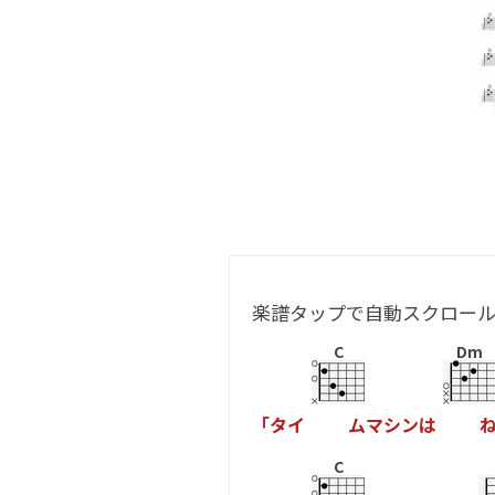
楽譜タップで自動スクロー
C
Dm
「
タ
イ
ム
マ
シ
ン
は
C