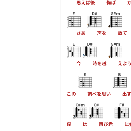
思
え
ば
後
悔
ば
E
D#
G#m
さ
あ
声
を
放
て
E
D#
G#m
今
時
を
越
え
よ
E
B
こ
の
調
べ
を
思
い
出
C#m
C#
F#
僕
は
再
び
君
に