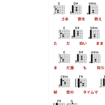
E
D#
G#m
さ
あ
歌
を
歌
え
E
D#
G#m
た
だ
幼
い
ま
ま
E
D#
G#m
ま
だ
誰
も
知
ら
C#m
F#
秘
密
の
タ
イ
ム
マ
F#
G