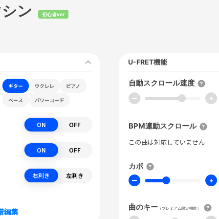
マシン
初心者ver
U-FRET機能
自動スクロール速度
ギター
ウクレレ
ピアノ
ー
+
ベース
パワーコード
ON
OFF
BPM連動スクロール
この曲は対応していません
ON
OFF
カポ
右利き
左利き
ー
+
曲のキー
（プレミアム限定機能）
譜編集