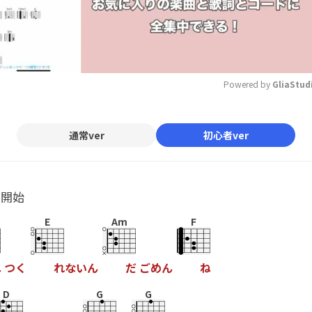
Powered by 
GliaStud
Mute
通常ver
初心者ver
ル開始
E
Am
F
ね
つ
く
れ
な
い
ん
だ
ご
め
ん
ね
D
G
G