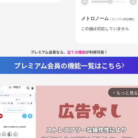
ー
+
メトロノーム
（プレミアム限定機能）
この曲は対応していません
プレミアム会員なら、
全ての機能
が利用可能！
プレミアム会員の機能一覧はこちら
もっと見る
arrow_forward_ios