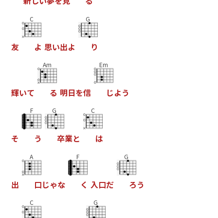
新
し
い
夢
を
見
る
C
G
友
よ
思
い
出
よ
り
Am
Em
輝
い
て
る
明
日
を
信
じ
よ
う
F
G
C
そ
う
卒
業
と
は
A
F
G
出
口
じ
ゃ
な
く
入
口
だ
ろ
う
C
G