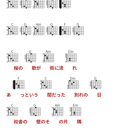
C
G
Am
G
F
G
C
G
Am
Em
桜
の
歌
が
街
に
流
れ
F
C
Dm
G
あ
っ
と
い
う
間
だ
っ
た
別
れ
の
日
C
G
Am
Em
校
舎
の
壁
の
そ
の
片
隅