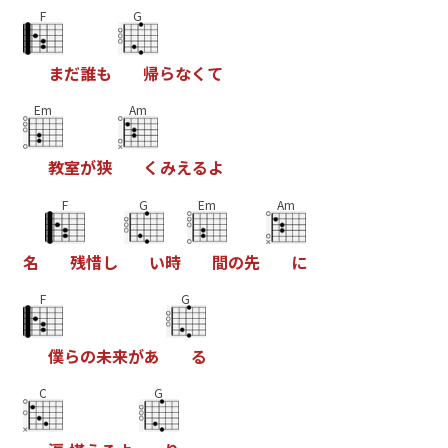
F
G
ま
だ
誰
も
帰
ら
な
く
て
Em
Am
教
室
が
狭
く
み
え
る
よ
F
G
Em
Am
名
残
惜
し
い
時
間
の
先
に
F
G
僕
ら
の
未
来
が
あ
る
C
G