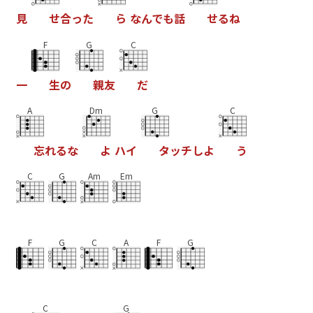
見
せ
合
っ
た
ら
な
ん
で
も
話
せ
る
ね
F
G
C
一
生
の
親
友
だ
A
Dm
G
C
忘
れ
る
な
よ
ハ
イ
タ
ッ
チ
し
よ
う
C
G
Am
Em
F
G
C
A
F
G
C
G