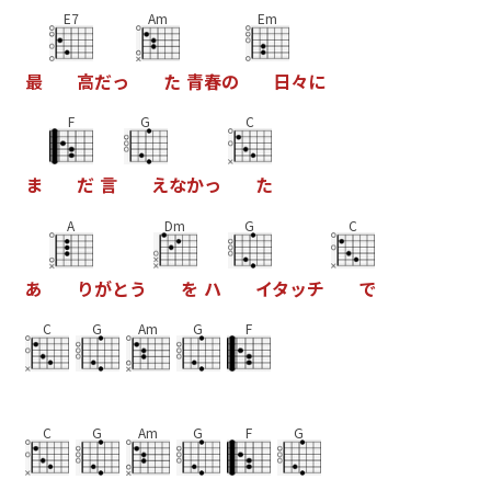
E7
Am
Em
最
高
だ
っ
た
青
春
の
日
々
に
F
G
C
ま
だ
言
え
な
か
っ
た
A
Dm
G
C
あ
り
が
と
う
を
ハ
イ
タ
ッ
チ
で
C
G
Am
G
F
C
G
Am
G
F
G