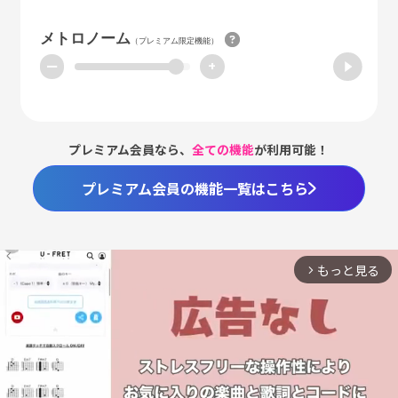
メトロノーム
（プレミアム限定機能）
ー
+
プレミアム会員なら、
全ての機能
が利用可能！
プレミアム会員の機能一覧はこちら
もっと見る
arrow_forward_ios