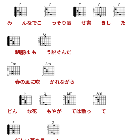
F
C
F
G
C
み
ん
な
で
こ
っ
そ
り
寄
せ
書
き
し
た
F
G
制
服
は
も
う
脱
ぐ
ん
だ
Em
Am
春
の
風
に
吹
か
れ
な
が
ら
F
G
Em
Am
ど
ん
な
花
も
や
が
て
は
散
っ
て
F
G