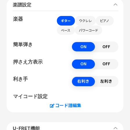
楽譜設定
楽器
ギター
ウクレレ
ピアノ
ベース
パワーコード
簡単弾き
ON
OFF
押さえ方表示
ON
OFF
利き手
右利き
左利き
マイコード設定
コード譜編集
U-FRET機能