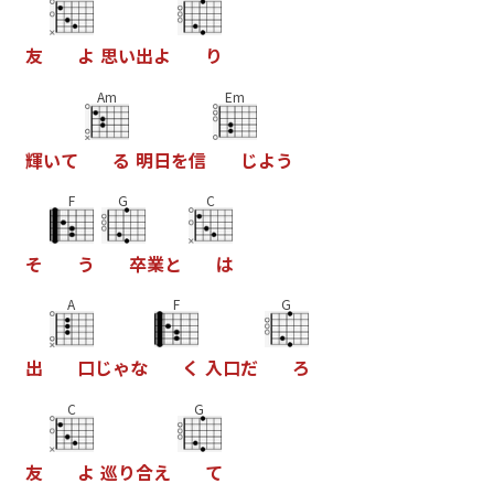
友
よ
思
い
出
よ
り
Am
Em
輝
い
て
る
明
日
を
信
じ
よ
う
F
G
C
そ
う
卒
業
と
は
A
F
G
出
口
じ
ゃ
な
く
入
口
だ
ろ
C
G
友
よ
巡
り
合
え
て