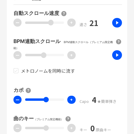
自動スクロール速度
21
ー
+
速さ
BPM連動スクロール
BPM連動スクロール（プレミアム限定機
能）
ー
+
メトロノームを同時に流す
カポ
4
ー
+
Capo
★簡単弾き
曲のキー
（プレミアム限定機能）
0
ー
+
キー
原曲キー