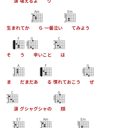
涙
堪
え
る
よ
り
Am
Em
生
ま
れ
て
か
ら
一
番
泣
い
て
み
よ
う
F
G
C
そ
う
辛
い
こ
と
は
A
F
G
ま
だ
ま
だ
あ
る
慣
れ
て
お
こ
う
ぜ
C
G
涙
グ
シ
ャ
グ
シ
ャ
の
顔
E7
Am
Em