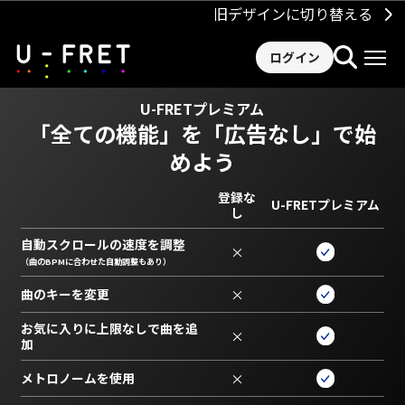
旧デザインに切り替える
ログイン
U-FRETプレミアム
「全ての機能」を
「広告なし」で始
めよう
登録な
U-FRETプレミアム
し
自動スクロールの速度を調整
×
（曲のBPMに合わせた自動調整もあり）
曲のキーを変更
×
お気に入りに上限なしで曲を追
×
加
メトロノームを使用
×