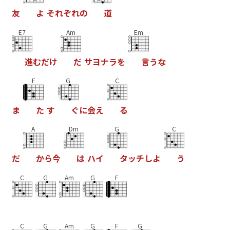
友
よ
そ
れ
ぞ
れ
の
道
E7
Am
Em
進
む
だ
け
だ
サ
ヨ
ナ
ラ
を
言
う
な
F
G
C
ま
た
す
ぐ
に
会
え
る
A
Dm
G
C
だ
か
ら
今
は
ハ
イ
タ
ッ
チ
し
よ
う
C
G
Am
G
F
C
G
Am
G
F
G