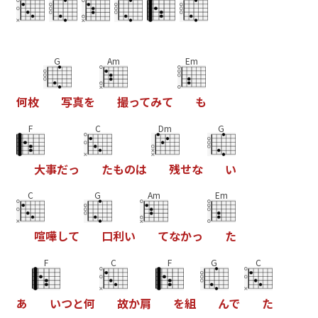
G
Am
Em
何
枚
写
真
を
撮
っ
て
み
て
も
F
C
Dm
G
大
事
だ
っ
た
も
の
は
残
せ
な
い
C
G
Am
Em
喧
嘩
し
て
口
利
い
て
な
か
っ
た
F
C
F
G
C
あ
い
つ
と
何
故
か
肩
を
組
ん
で
た