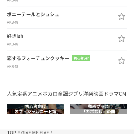
ポニーテールとシュシュ
AKB48
好きish
AKB48
恋するフォーチュンクッキー
初心者ver
AKB48
人気
定番
アニメ
ボカロ
童謡
ジブリ
洋楽
映画
ドラマ
CM
初心者向け
動画プラス
オフィシャル
コード譜
「カポなし」の曲
TOP
GIVE ME FIVE！