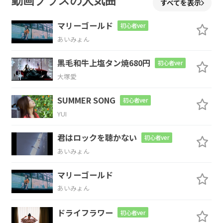
動画プラスの人気曲
すべてを表示
Cadd9
Bm7
Am7
マリーゴールド
初心者ver
あいみょん
重いギターを
下ろして
少し息を吐い
黒毛和牛上塩タン焼680円
初心者ver
G
大塚愛
て
SUMMER SONG
初心者ver
Cadd9
Bm7
Am7
YUI
君はロックを聴かない
ヘッ
ドフォン越しに
聴いた
黙って泣
初心者ver
あいみょん
G
マリーゴールド
い
た
あいみょん
Cadd9
Bm7
Am7
G
ドライフラワー
初心者ver