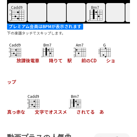
Cadd9
Bm7
プレミアム会員はBPMが表示されます
下の楽譜タッチでスキップします。
Cadd9
Bm7
Am7
G
放課後電車
降りて 駅
前のCD
ショ
ップ
Cadd9
Bm7
真っ赤な
文字でオススメ
されてる あ
Am7
G
の子のNew
single