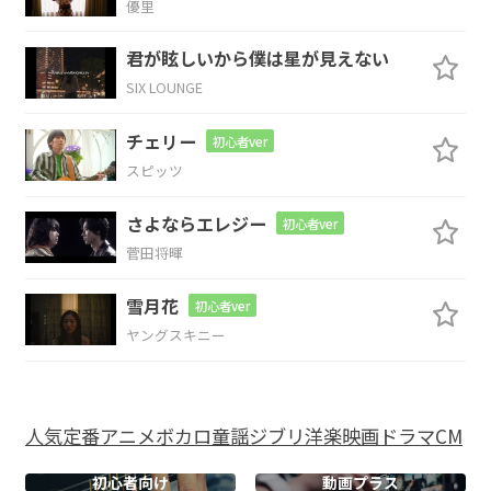
優里
君が眩しいから僕は星が見えない
Cadd9
Bm7
Am7
G
SIX LOUNGE
チェリー
初心者ver
Cadd9
Bm7
Am7
スピッツ
さよならエレジー
帰りのバスい
つもの定
位置に座っ
初心者ver
菅田将暉
G
雪月花
初心者ver
た
ヤングスキニー
Cadd9
Bm7
Am7
“新曲”と書
かれた ボイス
メモは消し
人気
定番
アニメ
ボカロ
童謡
ジブリ
洋楽
映画
ドラマ
CM
G
初心者向け
動画プラス