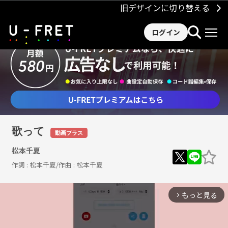
旧デザインに切り替える
ログイン
歌って
動画プラス
松本千夏
作詞 :
松本千夏
/作曲 :
松本千夏
もっと見る
arrow_forward_ios