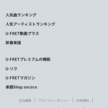
少し笑
われた いつ
だってそう
人気曲ランキング
G
人気アーティストランキング
U-FRET動画プラス
悔し
くって もう
新着楽譜
Cadd9
Bm7
“これしか
ないんです”
U-FRETプレミアムの機能
U-リク
Am7
Em
U-FRETマガジン
“選択肢は
ないんです”
楽器Shop sococo
Cadd9
Bm7
Am7
G
会社概要
プライバシーポリシー
利用規約
誰かの
ために いや
自分の
ため