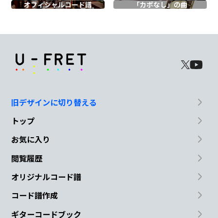
オフィシャル
コード譜
「カポなし」の曲
た
Cadd9
Bm7
Am7
大人ぶって背
伸びした 文字が
ただ並
G
んで
た
旧デザインに切り替える
トップ
Cadd9
Bm7
Am7
G
お気に入り
なんか
情け
な
い
な
閲覧履歴
Cadd9
Bm7
Am7
Em
オリジナルコード譜
あ
の日先
生に
強気で
言った
コード譜作成
ギターコードブック
Cadd9
Bm7
Am7