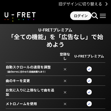
旧デザインに切り替える
ログイン
U-FRETプレミアム
「全ての機能」を
「広告なし」で始
めよう
登録な
U-FRETプレミアム
し
自動スクロールの速度を調整
×
（曲のBPMに合わせた自動調整もあり）
曲のキーを変更
×
お気に入りに上限なしで曲を追
×
加
メトロノームを使用
×