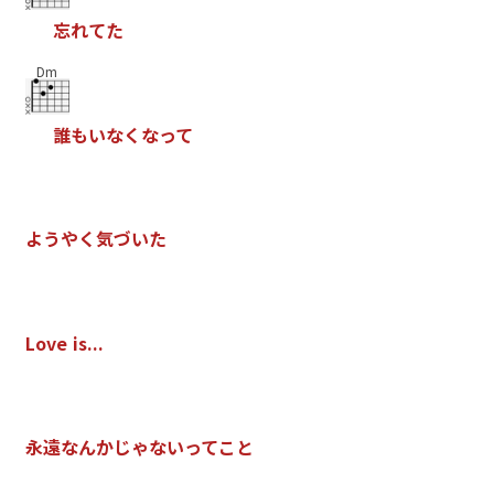
忘
れ
て
た
Dm
誰
も
い
な
く
な
っ
て
よ
う
や
く
気
づ
い
た
L
o
v
e
i
s
.
.
.
永
遠
な
ん
か
じ
ゃ
な
い
っ
て
こ
と