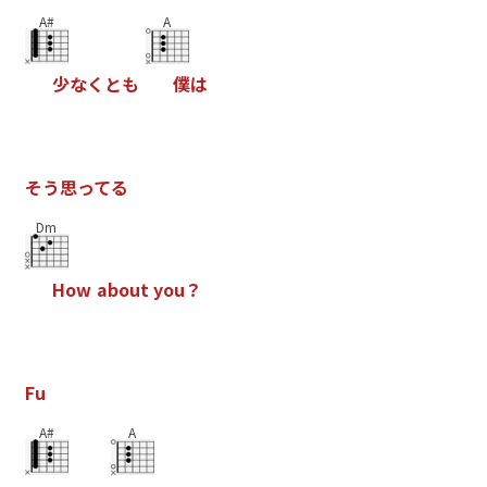
A#
A
少
な
く
と
も
僕
は
そ
う
思
っ
て
る
Dm
H
o
w
a
b
o
u
t
y
o
u
？
F
u
A#
A