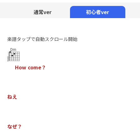
Mute
通常ver
初心者ver
楽譜タップで自動スクロール開始
Dm
H
o
w
c
o
m
e
？
ね
え
な
ぜ
？