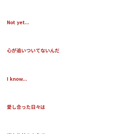
N
o
t
y
e
t
.
.
.
心
が
追
い
つ
い
て
な
い
ん
だ
I
k
n
o
w
.
.
.
愛
し
合
っ
た
日
々
は