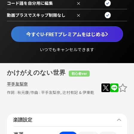
コード譜を自分用に編集
×
動画プラスでスキップ制限なし
×
今すぐU-FRETプレミアムをはじめる
いつでもキャンセルできます
かけがえのない世界
初心者ver
平手友梨奈
作詞 :
秋元康
/作曲 :
平手友梨奈, 辻村有記 & 伊東乾
楽譜設定