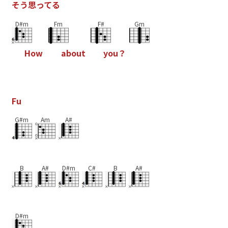
そ
う
思
っ
て
る
D#m
Fm
F#
Gm
H
o
w
a
b
o
u
t
y
o
u
？
F
u
G#m
Am
A#
B
A#
D#m
C#
B
A#
D#m