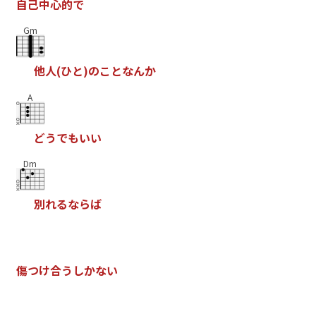
自
己
中
心
的
で
Gm
他
人
(
ひ
と
)
の
こ
と
な
ん
か
A
ど
う
で
も
い
い
Dm
別
れ
る
な
ら
ば
傷
つ
け
合
う
し
か
な
い