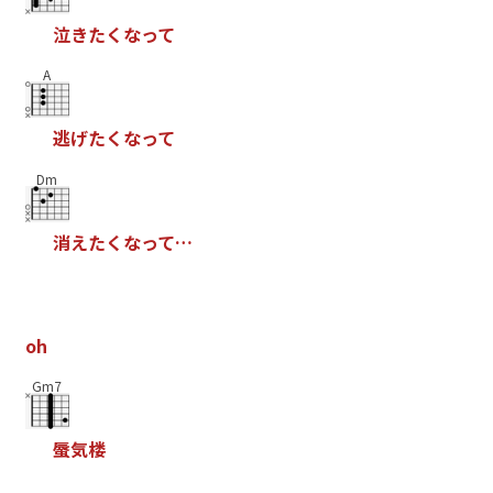
泣
き
た
く
な
っ
て
A
逃
げ
た
く
な
っ
て
Dm
消
え
た
く
な
っ
て
…
o
h
Gm7
蜃
気
楼