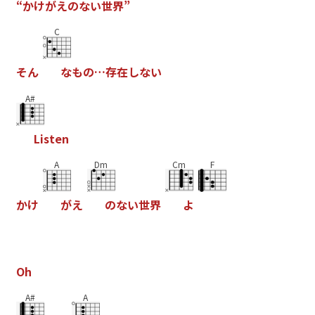
“
か
け
が
え
の
な
い
世
界
”
C
そ
ん
な
も
の
…
存
在
し
な
い
A#
L
i
s
t
e
n
A
Dm
Cm
F
か
け
が
え
の
な
い
世
界
よ
O
h
A#
A