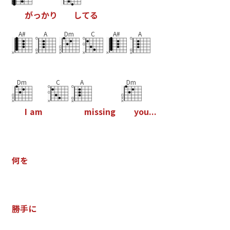
が
っ
か
り
し
て
る
A#
A
Dm
C
A#
A
Dm
C
A
Dm
I
a
m
m
i
s
s
i
n
g
y
o
u
.
.
.
何
を
勝
手
に