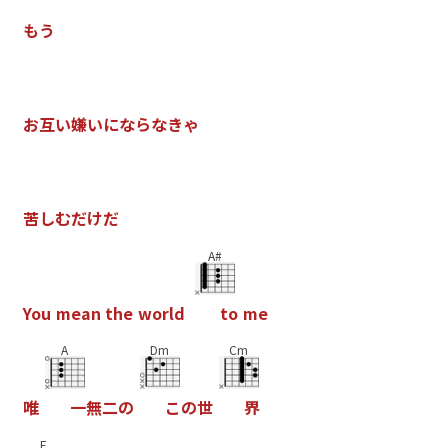
も
う
お
互
い
嫌
い
に
な
ら
な
き
ゃ
苦
し
む
だ
け
だ
A#
Y
o
u
m
e
a
n
t
h
e
w
o
r
l
d
t
o
m
e
A
Dm
Cm
唯
一
無
二
の
こ
の
世
界
F