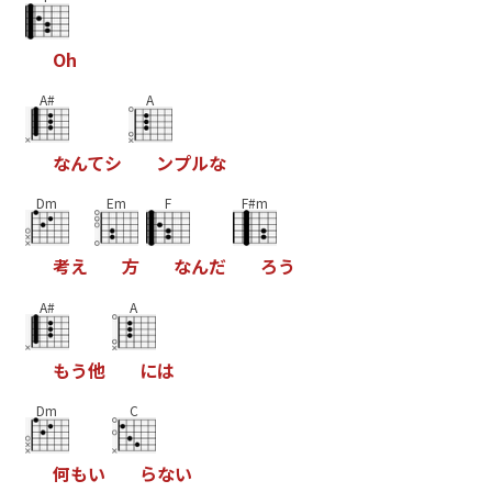
O
h
A#
A
な
ん
て
シ
ン
プ
ル
な
Dm
Em
F
F#m
考
え
方
な
ん
だ
ろ
う
A#
A
も
う
他
に
は
Dm
C
何
も
い
ら
な
い