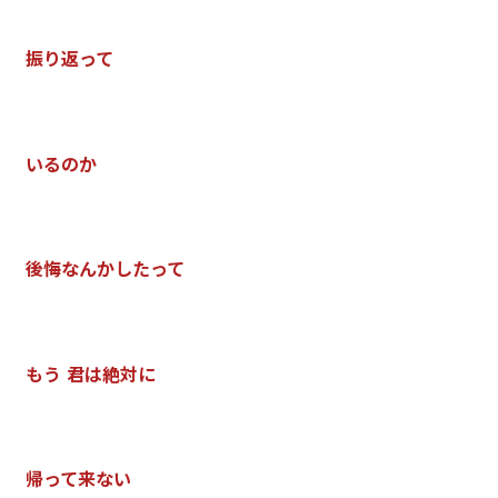
振
り
返
っ
て
い
る
の
か
後
悔
な
ん
か
し
た
っ
て
も
う
君
は
絶
対
に
帰
っ
て
来
な
い