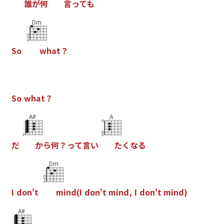
誰
が
何
言
っ
て
も
Dm
S
o
w
h
a
t
？
S
o
w
h
a
t
？
A#
A
だ
か
ら
何
？
っ
て
言
い
た
く
な
る
Dm
I
d
o
n
'
t
m
i
n
d
(
I
d
o
n
'
t
m
i
n
d
,
I
d
o
n
'
t
m
i
n
d
)
A#