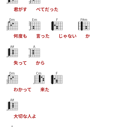
君
が
す
べ
て
だ
っ
た
Dm
Em
F
F#m
何
度
も
言
っ
た
じ
ゃ
な
い
か
A#
A
失
っ
て
か
ら
Dm
Cm
F
わ
か
っ
て
来
た
A#
大
切
な
人
よ
A