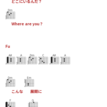
ど
こ
に
い
る
ん
だ
？
Dm
W
h
e
r
e
a
r
e
y
o
u
？
F
u
A#
A
Dm
C
A#
A
Dm
Em
こ
ん
な
展
開
に
F
G