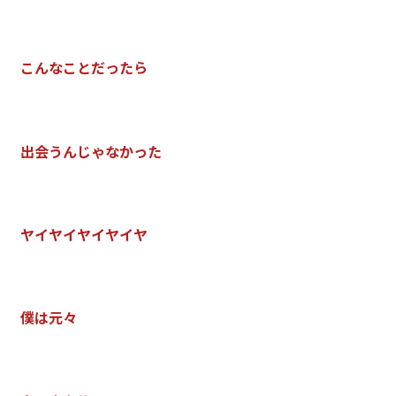
こ
ん
な
こ
と
だ
っ
た
ら
出
会
う
ん
じ
ゃ
な
か
っ
た
ヤ
イ
ヤ
イ
ヤ
イ
ヤ
イ
ヤ
僕
は
元
々