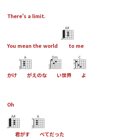
T
h
e
r
e
'
s
a
l
i
m
i
t
.
A#
Y
o
u
m
e
a
n
t
h
e
w
o
r
l
d
t
o
m
e
A
Dm
C
か
け
が
え
の
な
い
世
界
よ
O
h
A#
A
君
が
す
べ
て
だ
っ
た