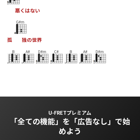
悪
く
は
な
い
G#m
孤
独
の
世
界
B
A#
D#m
C#
B
A#
D#m
U-FRETプレミアム
「全ての機能」を
「広告なし」で始
めよう