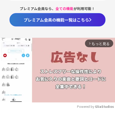
プレミアム会員なら、
全ての機能
が利用可能！
プレミアム会員の機能一覧はこちら
もっと見る
arrow_forward_ios
Powered by 
GliaStudios