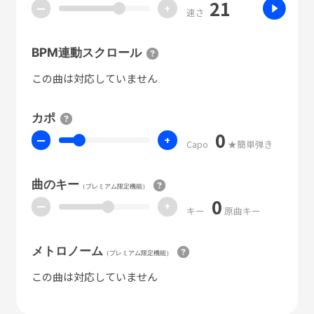
21
ー
+
速さ
BPM連動スクロール
この曲は対応していません
カポ
0
ー
+
Capo
★簡単弾き
曲のキー
（プレミアム限定機能）
0
ー
+
キー
原曲キー
メトロノーム
（プレミアム限定機能）
この曲は対応していません