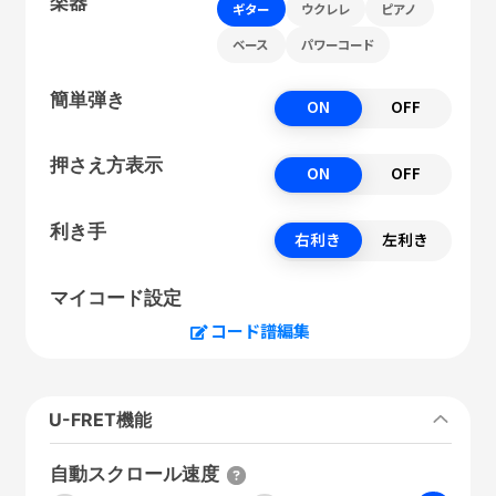
楽器
ギター
ウクレレ
ピアノ
ベース
パワーコード
簡単弾き
ON
OFF
押さえ方表示
ON
OFF
利き手
右利き
左利き
マイコード設定
コード譜編集
U-FRET機能
自動スクロール速度