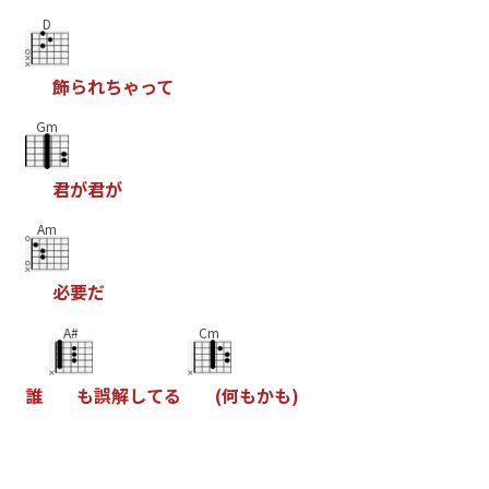
D
飾
ら
れ
ち
ゃ
っ
て
Gm
君
が
君
が
Am
必
要
だ
A#
Cm
誰
も
誤
解
し
て
る
(
何
も
か
も
)