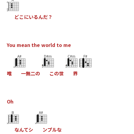
ど
こ
に
い
る
ん
だ
？
Y
o
u
m
e
a
n
t
h
e
w
o
r
l
d
t
o
m
e
A#
D#m
C#m
F#
唯
一
無
二
の
こ
の
世
界
O
h
B
A#
な
ん
て
シ
ン
プ
ル
な