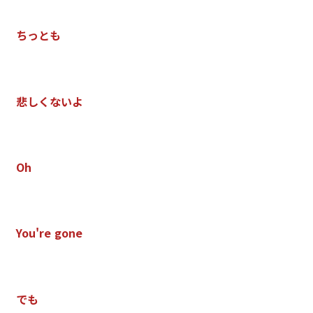
ち
っ
と
も
悲
し
く
な
い
よ
O
h
Y
o
u
'
r
e
g
o
n
e
で
も