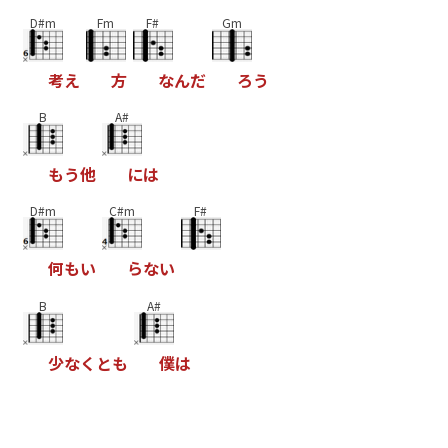
D#m
Fm
F#
Gm
考
え
方
な
ん
だ
ろ
う
B
A#
も
う
他
に
は
D#m
C#m
F#
何
も
い
ら
な
い
B
A#
少
な
く
と
も
僕
は