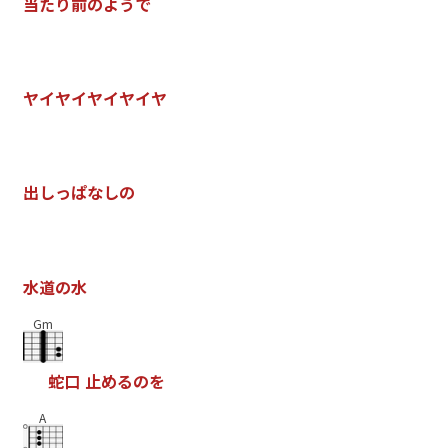
当
た
り
前
の
よ
う
で
ヤ
イ
ヤ
イ
ヤ
イ
ヤ
イ
ヤ
出
し
っ
ぱ
な
し
の
水
道
の
水
Gm
蛇
口
止
め
る
の
を
A