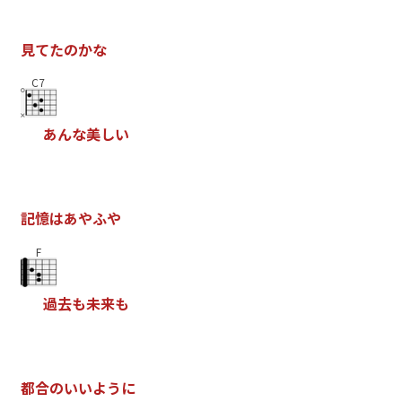
見
て
た
の
か
な
C7
あ
ん
な
美
し
い
記
憶
は
あ
や
ふ
や
F
過
去
も
未
来
も
都
合
の
い
い
よ
う
に