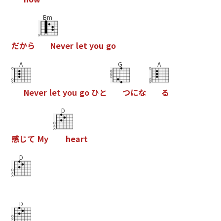
Bm
だ
か
ら
N
e
v
e
r
l
e
t
y
o
u
g
o
A
G
A
N
e
v
e
r
l
e
t
y
o
u
g
o
ひ
と
つ
に
な
る
D
感
じ
て
M
y
h
e
a
r
t
D
D