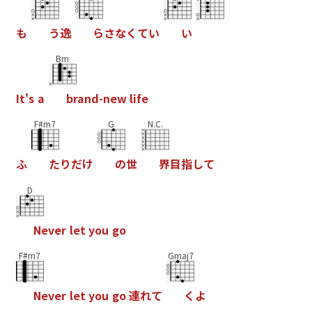
も
う
逸
ら
さ
な
く
て
い
い
Bm
I
t
'
s
a
b
r
a
n
d
-
n
e
w
l
i
f
e
F#m7
G
N.C.
ふ
た
り
だ
け
の
世
界
目
指
し
て
D
N
e
v
e
r
l
e
t
y
o
u
g
o
F#m7
Gmaj7
N
e
v
e
r
l
e
t
y
o
u
g
o
連
れ
て
く
よ