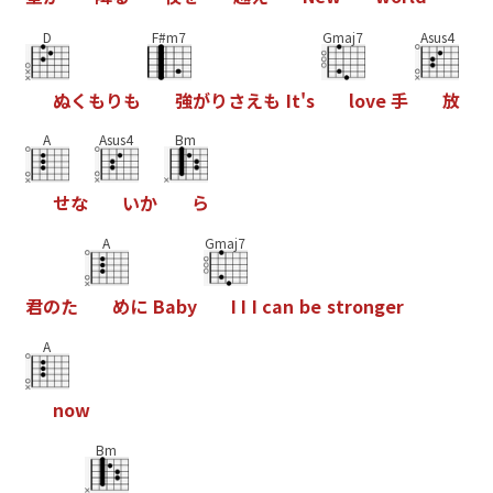
D
F#m7
Gmaj7
Asus4
ぬ
く
も
り
も
強
が
り
さ
え
も
I
t
'
s
l
o
v
e
手
放
A
Asus4
Bm
せ
な
い
か
ら
A
Gmaj7
君
の
た
め
に
B
a
b
y
I
I
I
c
a
n
b
e
s
t
r
o
n
g
e
r
A
n
o
w
Bm