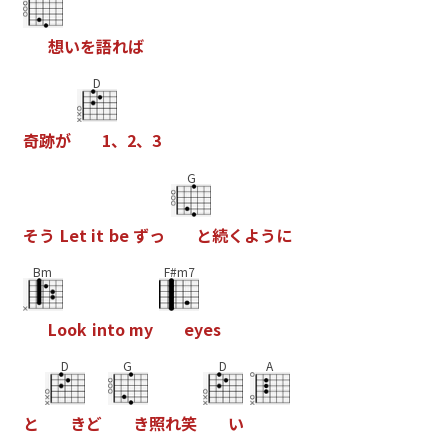
想
い
を
語
れ
ば
D
奇
跡
が
1
、
2
、
3
G
そ
う
L
e
t
i
t
b
e
ず
っ
と
続
く
よ
う
に
Bm
F#m7
L
o
o
k
i
n
t
o
m
y
e
y
e
s
D
G
D
A
と
き
ど
き
照
れ
笑
い