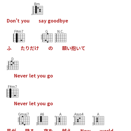
Bm
D
o
n
'
t
y
o
u
s
a
y
g
o
o
d
b
y
e
F#m7
G
N.C.
ふ
た
り
だ
け
の
願
い
抱
い
て
D
N
e
v
e
r
l
e
t
y
o
u
g
o
F#m7
N
e
v
e
r
l
e
t
y
o
u
g
o
Gmaj7
A6
A
Asus4
A
星
が
降
る
夜
を
越
え
N
e
w
w
o
r
l
d