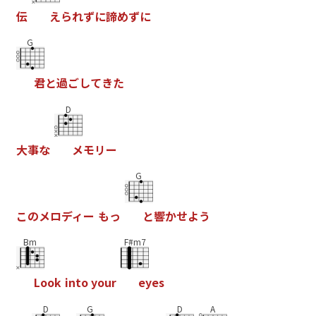
伝
え
ら
れ
ず
に
諦
め
ず
に
G
君
と
過
ご
し
て
き
た
D
大
事
な
メ
モ
リ
ー
G
こ
の
メ
ロ
デ
ィ
ー
も
っ
と
響
か
せ
よ
う
Bm
F#m7
L
o
o
k
i
n
t
o
y
o
u
r
e
y
e
s
D
G
D
A