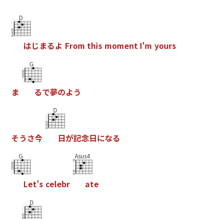
D
は
じ
ま
る
よ
F
r
o
m
t
h
i
s
m
o
m
e
n
t
I
'
m
y
o
u
r
s
G
ま
る
で
夢
の
よ
う
D
そ
う
さ
今
日
が
記
念
日
に
な
る
G
Asus4
L
e
t
'
s
c
e
l
e
b
r
a
t
e
D