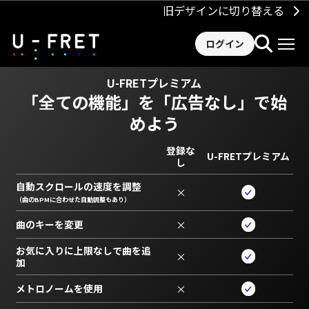
旧デザインに切り替える
ログイン
U-FRETプレミアム
「全ての機能」を
「広告なし」で始
めよう
登録な
U-FRETプレミアム
し
自動スクロールの速度を調整
×
（曲のBPMに合わせた自動調整もあり）
曲のキーを変更
×
お気に入りに上限なしで曲を追
×
加
メトロノームを使用
×