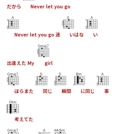
だ
か
ら
N
e
v
e
r
l
e
t
y
o
u
g
o
A
G
A
N
e
v
e
r
l
e
t
y
o
u
g
o
迷
い
は
な
い
Gmaj7
出
逢
え
た
M
y
g
i
r
l
Gmaj7
D
D
Bm
A
ほ
ら
ま
た
同
じ
瞬
間
に
同
じ
事
F#m
考
え
て
た
Gmaj7
A
A#dim