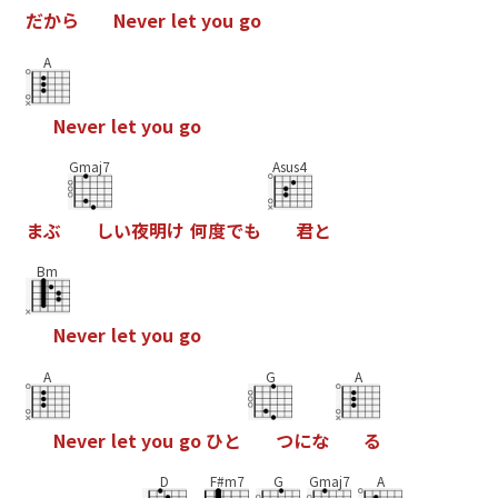
だ
か
ら
N
e
v
e
r
l
e
t
y
o
u
g
o
A
N
e
v
e
r
l
e
t
y
o
u
g
o
Gmaj7
Asus4
ま
ぶ
し
い
夜
明
け
何
度
で
も
君
と
Bm
N
e
v
e
r
l
e
t
y
o
u
g
o
A
G
A
N
e
v
e
r
l
e
t
y
o
u
g
o
ひ
と
つ
に
な
る
D
F#m7
G
Gmaj7
A