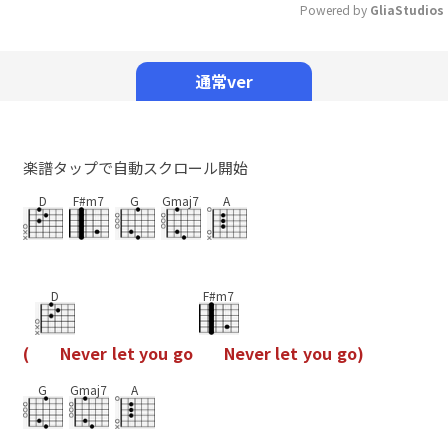
Powered by 
GliaStudios
Mute
通常ver
楽譜タップで自動スクロール開始
D
F#m7
G
Gmaj7
A
D
F#m7
(
N
e
v
e
r
l
e
t
y
o
u
g
o
N
e
v
e
r
l
e
t
y
o
u
g
o
)
G
Gmaj7
A