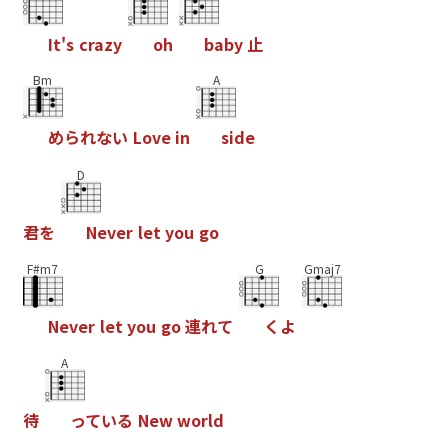
I
t
'
s
c
r
a
z
y
o
h
b
a
b
y
止
Bm
A
め
ら
れ
な
い
L
o
v
e
i
n
s
i
d
e
D
君
を
N
e
v
e
r
l
e
t
y
o
u
g
o
F#m7
G
Gmaj7
N
e
v
e
r
l
e
t
y
o
u
g
o
連
れ
て
く
よ
A
待
っ
て
い
る
N
e
w
w
o
r
l
d