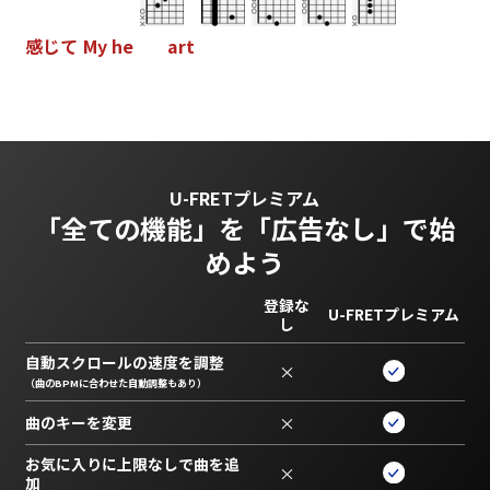
感
じ
て
M
y
h
e
a
r
t
U-FRETプレミアム
「全ての機能」を
「広告なし」で始
めよう
登録な
U-FRETプレミアム
し
自動スクロールの速度を調整
×
（曲のBPMに合わせた自動調整もあり）
曲のキーを変更
×
お気に入りに上限なしで曲を追
×
加