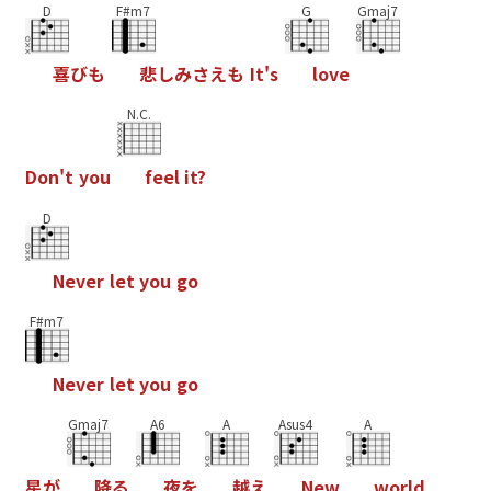
D
F#m7
G
Gmaj7
喜
び
も
悲
し
み
さ
え
も
I
t
'
s
l
o
v
e
N.C.
D
o
n
'
t
y
o
u
f
e
e
l
i
t
?
D
N
e
v
e
r
l
e
t
y
o
u
g
o
F#m7
N
e
v
e
r
l
e
t
y
o
u
g
o
Gmaj7
A6
A
Asus4
A
星
が
降
る
夜
を
越
え
N
e
w
w
o
r
l
d