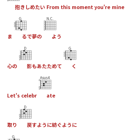
抱
き
し
め
た
い
F
r
o
m
t
h
i
s
m
o
m
e
n
t
y
o
u
'
r
e
m
i
n
e
G
N.C.
ま
る
で
夢
の
よ
う
D
G
心
の
影
も
あ
た
た
め
て
く
Asus4
L
e
t
'
s
c
e
l
e
b
r
a
t
e
D
取
り
戻
す
よ
う
に
紡
ぐ
よ
う
に
G