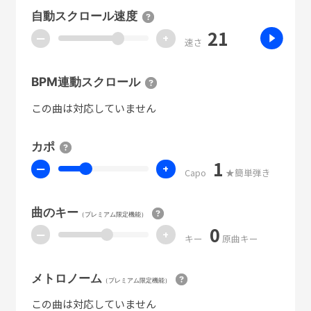
自動スクロール速度
21
ー
+
速さ
BPM連動スクロール
この曲は対応していません
カポ
1
ー
+
Capo
★簡単弾き
曲のキー
（プレミアム限定機能）
0
ー
+
キー
原曲キー
メトロノーム
（プレミアム限定機能）
この曲は対応していません