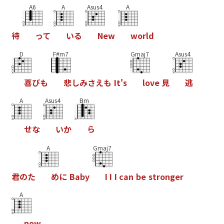
A6
A
Asus4
A
待
っ
て
い
る
N
e
w
w
o
r
l
d
D
F#m7
Gmaj7
Asus4
喜
び
も
悲
し
み
さ
え
も
I
t
'
s
l
o
v
e
見
逃
A
Asus4
Bm
せ
な
い
か
ら
A
Gmaj7
君
の
た
め
に
B
a
b
y
I
I
I
c
a
n
b
e
s
t
r
o
n
g
e
r
A
n
o
w