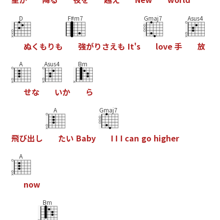
D
F#m7
Gmaj7
Asus4
ぬ
く
も
り
も
強
が
り
さ
え
も
I
t
'
s
l
o
v
e
手
放
A
Asus4
Bm
せ
な
い
か
ら
A
Gmaj7
飛
び
出
し
た
い
B
a
b
y
I
I
I
c
a
n
g
o
h
i
g
h
e
r
A
n
o
w
Bm