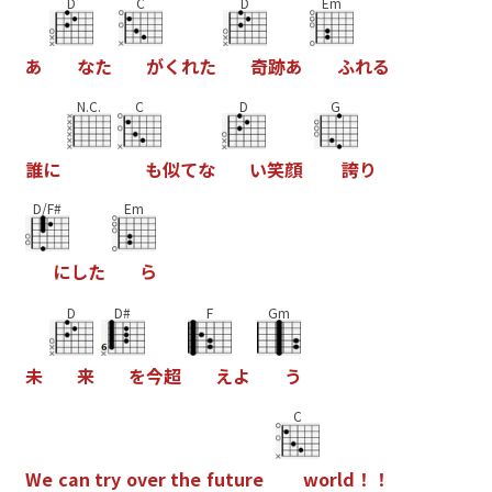
D
C
D
Em
あ
な
た
が
く
れ
た
奇
跡
あ
ふ
れ
る
N.C.
C
D
G
誰
に
も
似
て
な
い
笑
顔
誇
り
D/F#
Em
に
し
た
ら
D
D#
F
Gm
未
来
を
今
超
え
よ
う
C
W
e
c
a
n
t
r
y
o
v
e
r
t
h
e
f
u
t
u
r
e
w
o
r
l
d
！
！