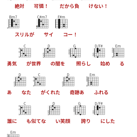
絶
対
可
憐
！
だ
か
ら
負
け
な
い
！
Bm7
C#m7
F#m
ス
リ
ル
が
サ
イ
コ
ー
！
C
D
G
D/F#
Em
勇
気
が
世
界
の
闇
を
照
ら
し
始
め
る
D
C
D
Em
あ
な
た
が
く
れ
た
奇
跡
あ
ふ
れ
る
C
D
G
D/F#
誰
に
も
似
て
な
い
笑
顔
誇
り
に
し
た
Em