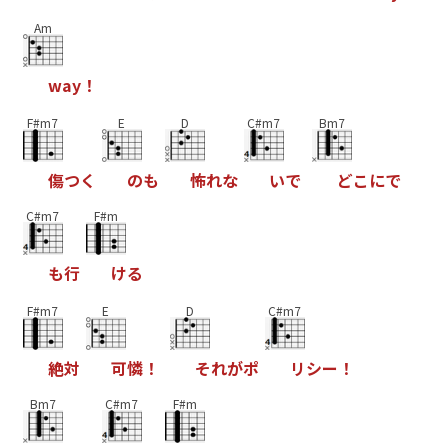
Am
w
a
y
！
F#m7
E
D
C#m7
Bm7
傷
つ
く
の
も
怖
れ
な
い
で
ど
こ
に
で
C#m7
F#m
も
行
け
る
F#m7
E
D
C#m7
絶
対
可
憐
！
そ
れ
が
ポ
リ
シ
ー
！
Bm7
C#m7
F#m