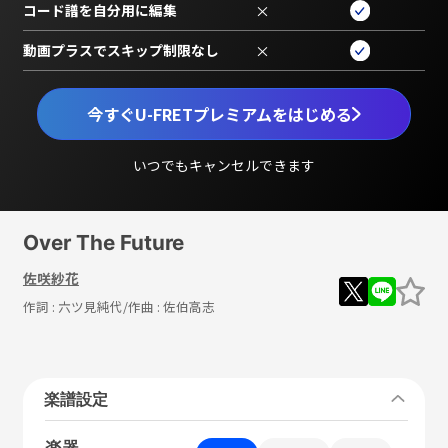
コード譜を自分用に編集
×
動画プラスでスキップ制限なし
×
今すぐU-FRETプレミアムをはじめる
いつでもキャンセルできます
Over The Future
佐咲紗花
作詞 :
六ツ見純代
/作曲 :
佐伯高志
楽譜設定
楽器