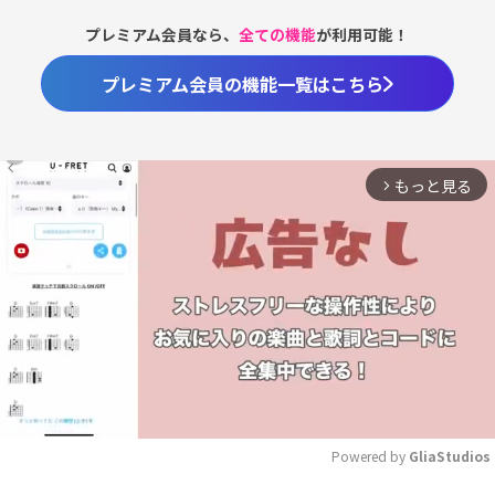
プレミアム会員なら、
全ての機能
が利用可能！
プレミアム会員の機能一覧はこちら
もっと見る
arrow_forward_ios
Powered by 
GliaStudios