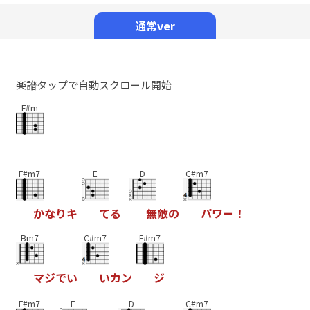
Mute
通常ver
楽譜タップで自動スクロール開始
F#m
F#m7
E
D
C#m7
か
な
り
キ
て
る
無
敵
の
パ
ワ
ー
！
Bm7
C#m7
F#m7
マ
ジ
で
い
い
カ
ン
ジ
F#m7
E
D
C#m7