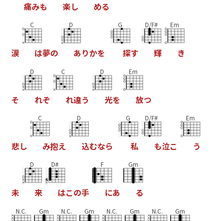
痛
み
も
楽
し
め
る
C
D
G
D/F#
Em
涙
は
夢
の
あ
り
か
を
探
す
輝
き
D
C
D
Em
そ
れ
ぞ
れ
違
う
光
を
放
つ
C
D
G
D/F#
Em
悲
し
み
抱
え
込
む
な
ら
私
も
泣
こ
う
D
D#
F
Gm
未
来
は
こ
の
手
に
あ
る
N.C.
Gm
N.C.
Gm
N.C.
Gm
N.C.
Gm