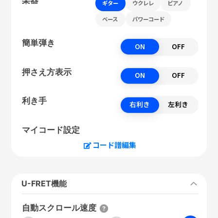
ギター
ウクレレ
ピアノ
ベース
パワーコード
簡単弾き
ON
OFF
押さえ方表示
ON
OFF
利き手
右利き
左利き
マイコード設定
コード譜編集
U-FRET機能
自動スクロール速度