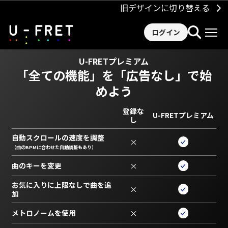
旧デザインに切り替える
ログイン
U-FRETプレミアム
「全ての機能」を
「広告なし」で始
めよう
登録な
U-FRETプレミアム
し
自動スクロールの速度を調整
×
（曲のBPMに合わせた自動調整もあり）
曲のキーを変更
×
お気に入りに上限なしで曲を追
×
加
メトロノームを使用
×