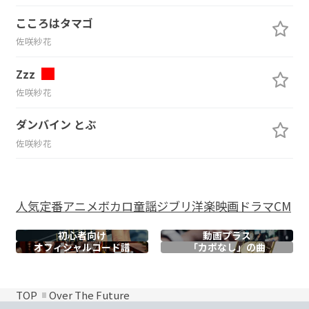
こころはタマゴ
佐咲紗花
Zzz
佐咲紗花
ダンバイン とぶ
佐咲紗花
人気
定番
アニメ
ボカロ
童謡
ジブリ
洋楽
映画
ドラマ
CM
初心者向け
動画プラス
オフィシャル
コード譜
「カポなし」の曲
TOP
Over The Future