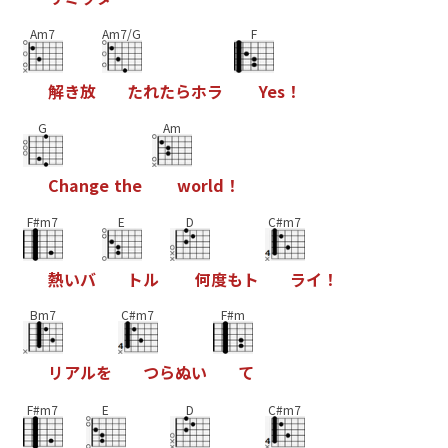
Am7
Am7/G
F
解
き
放
た
れ
た
ら
ホ
ラ
Y
e
s
！
G
Am
C
h
a
n
g
e
t
h
e
w
o
r
l
d
！
F#m7
E
D
C#m7
熱
い
バ
ト
ル
何
度
も
ト
ラ
イ
！
Bm7
C#m7
F#m
リ
ア
ル
を
つ
ら
ぬ
い
て
F#m7
E
D
C#m7