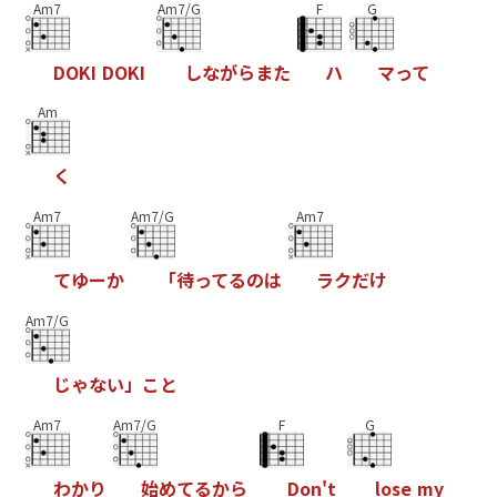
Am7
Am7/G
F
G
D
O
K
I
D
O
K
I
し
な
が
ら
ま
た
ハ
マ
っ
て
Am
く
Am7
Am7/G
Am7
て
ゆ
ー
か
「
待
っ
て
る
の
は
ラ
ク
だ
け
Am7/G
じ
ゃ
な
い
」
こ
と
Am7
Am7/G
F
G
わ
か
り
始
め
て
る
か
ら
D
o
n
'
t
l
o
s
e
m
y