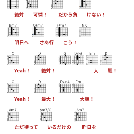
絶
対
可
憐
！
だ
か
ら
負
け
な
い
！
Bm7
C#m7
F#m7
N.C.
明
日
へ
さ
あ
行
こ
う
！
C
D
G
D/F#
Em
D
Y
e
a
h
！
絶
対
！
大
胆
！
C
D
Esus4
Em
Y
e
a
h
！
最
大
！
大
胆
！
Am7
Am7/G
Am7
た
だ
待
っ
て
い
る
だ
け
の
昨
日
を