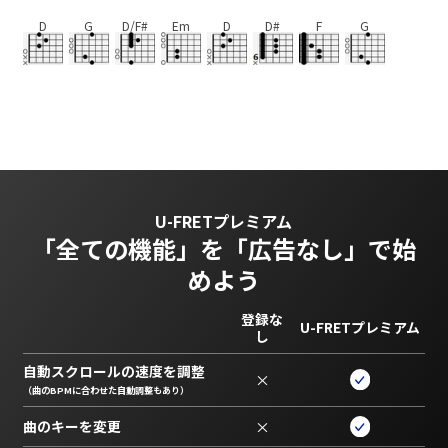
D
G
D/F#
Em
D
D#
F
G
U-FRETプレミアム
「全ての機能」を
「広告なし」で始
めよう
登録な
U-FRETプレミアム
し
自動スクロールの速度を調整
×
（曲のBPMに合わせた自動調整もあり）
曲のキーを変更
×