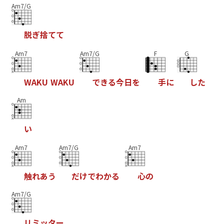
Am7/G
脱
ぎ
捨
て
て
Am7
Am7/G
F
G
W
A
K
U
W
A
K
U
で
き
る
今
日
を
手
に
し
た
Am
い
Am7
Am7/G
Am7
触
れ
あ
う
だ
け
で
わ
か
る
心
の
Am7/G
リ
ミ
ッ
タ
ー