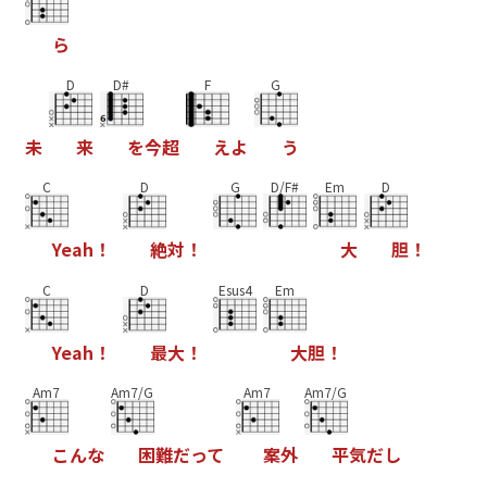
ら
D
D#
F
G
未
来
を
今
超
え
よ
う
C
D
G
D/F#
Em
D
Y
e
a
h
！
絶
対
！
大
胆
！
C
D
Esus4
Em
Y
e
a
h
！
最
大
！
大
胆
！
Am7
Am7/G
Am7
Am7/G
こ
ん
な
困
難
だ
っ
て
案
外
平
気
だ
し