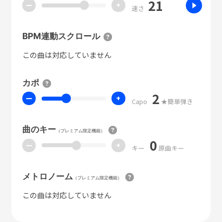
21
ー
+
速さ
BPM連動スクロール
この曲は対応していません
カポ
2
ー
+
Capo
★簡単弾き
曲のキー
（プレミアム限定機能）
0
ー
+
キー
原曲キー
メトロノーム
（プレミアム限定機能）
この曲は対応していません