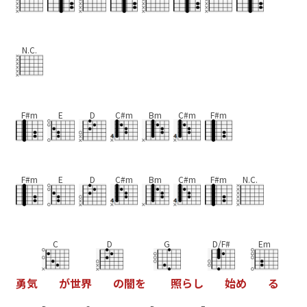
N.C.
F#m
E
D
C#m
Bm
C#m
F#m
F#m
E
D
C#m
Bm
C#m
F#m
N.C.
C
D
G
D/F#
Em
勇
気
が
世
界
の
闇
を
照
ら
し
始
め
る